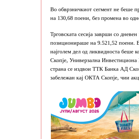
Во обврзничкиот сегмент не беше п
на 130,68 поени, без промена во одн
Трговската сесија заврши со дневен
позиционираше на 9.521,52 поени. 
најголем дел од ликвидноста беше 
Скопје, Универзална Инвестициона 
страна се издвои ТТК Банка АД Скоп
забележан кај ОКТА Скопје, чии акц