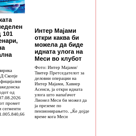
ката
неделен
Интер Мајами
 101
откри каква би
енари,
можела да биде
на
идната улога на
ална
Меси во клубот
Фото: Интер Мајами/
лирика
Твитер Претседателот за
Д Скопје
деловни операции на
официјални
Интер Мајами, Хавиер
акедонска
Асенси, ја откри идната
одот од
улога што напаѓачот
07.08.2026
Лионел Меси би можел да
иот промет
ја преземе по
и сегменти
пензионирањето. „Ќе дојде
1.005.840,66
време кога Меси