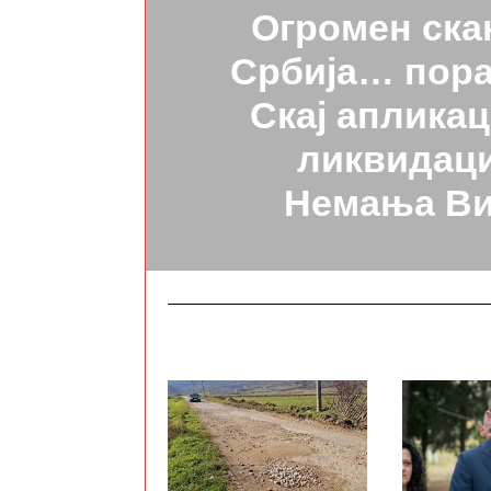
Огромен ска
Србија… пора
Скај апликац
ликвидаци
Немања Ви