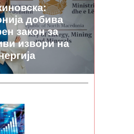
иновска:
нија добива
ен закон за
ви извори на
нергија