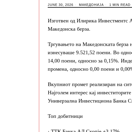
JUNE 30, 2026
МАКЕДОНИЈА
1 MIN READ
Изготвен од Илирика Инвестментс А
Македонска берза.
Тргувањето на Македонската берза н
изнесуваше 9.521,52 поени. Во одно
14,00 поени, односно за 0,15%. Инд
промена, односно 0,00 поени и 0,00
Вкупниот промет реализиран на сите
Најголем интерес кај инвеститорите
Универзална Инвестициона Банка Ск
Топ добитници
· ТТК Банка АД Скопје +3,17%