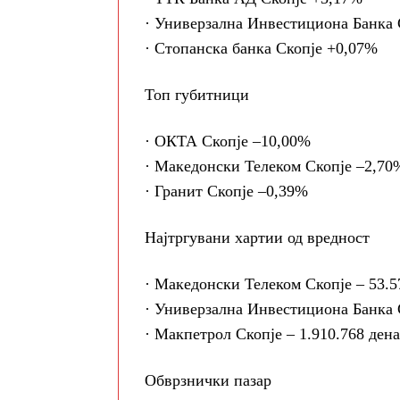
· Универзална Инвестициона Банка 
· Стопанска банка Скопје +0,07%
Топ губитници
· ОКТА Скопје –10,00%
· Македонски Телеком Скопје –2,70
· Гранит Скопје –0,39%
Најтргувани хартии од вредност
· Македонски Телеком Скопје – 53.5
· Универзална Инвестициона Банка С
· Макпетрол Скопје – 1.910.768 ден
Обврзнички пазар