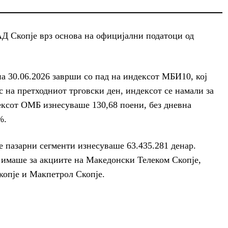
Д Скопје врз основа на официјални податоци од
а 30.06.2026 заврши со пад на индексот МБИ10, кој
с на претходниот трговски ден, индексот се намали за
ексот ОМБ изнесуваше 130,68 поени, без дневна
%.
 пазарни сегменти изнесуваше 63.435.281 денар.
 имаше за акциите на Македонски Телеком Скопје,
опје и Макпетрол Скопје.