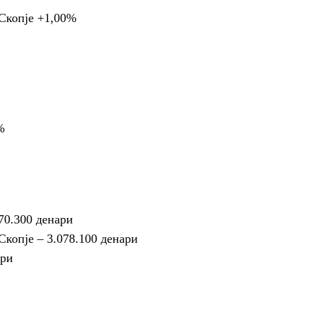
Скопје +1,00%
%
70.300 денари
копје – 3.078.100 денари
ари