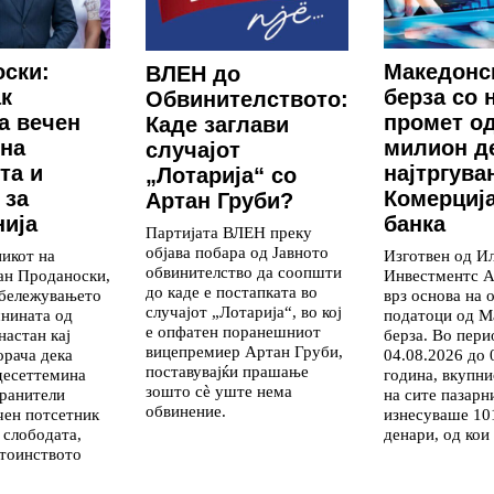
ски:
Македонс
ВЛЕН до
к
берза со 
Обвинителството:
а вечен
промет од
Каде заглави
на
милион д
случајот
та и
најтргува
„Лотарија“ со
 за
Комерциј
Артан Груби?
ија
банка
Партијата ВЛЕН преку
објава побара од Јавното
икот на
Изготвен од И
обвинителство да соопшти
ан Проданоски,
Инвестментс А
до каде е постапката во
дбележувањето
врз основа на 
случајот „Лотарија“, во кој
нината од
податоци од М
е опфатен поранешниот
настан кај
берза. Во пери
вицепремиер Артан Груби,
орача дека
04.08.2026 до 
поставувајќи прашање
десеттемина
година, вкупн
зошто сè уште нема
ранители
на сите пазарн
обвинение.
чен потсетник
изнесуваше 10
 слободата,
денари, од кои
тоинството