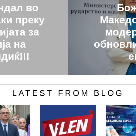
ндал во
Бож
ки преку
Македо
ијата за
модер
ја на
обновли
диќ!!!
е
LATEST FROM BLOG