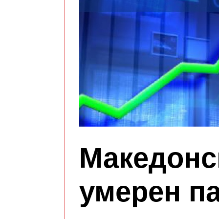
Македонск
умерен п