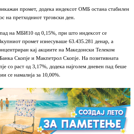
рикажан промет, додека индексот ОМБ остана стабилен
ос на претходниот трговски ден.
 пад на МБИ10 од 0,15%, при што индексот се
Вкупниот промет изнесуваше 63.435.281 денар, а
концентриран кај акциите на Македонски Телеком
Банка Скопје и Макпетрол Скопје. На позитивната
је со раст од 3,17%, додека најголем дневен пад беше
ии се намалија за 10,00%.