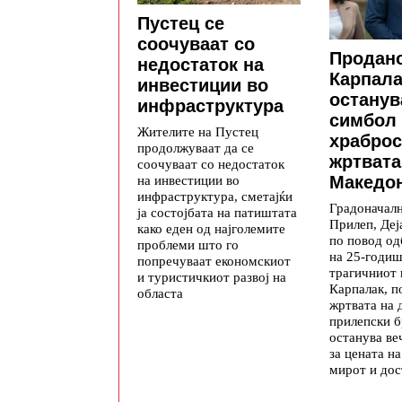
Пустец се
соочуваат со
Продано
недостаток на
Карпала
инвестиции во
останув
инфраструктура
симбол 
Жителите на Пустец
храброс
продолжуваат да се
жртвата
соочуваат со недостаток
на инвестиции во
Македон
инфраструктура, сметајќи
Градоначалн
ја состојбата на патиштата
Прилеп, Деј
како еден од најголемите
по повод о
проблеми што го
на 25-годиш
попречуваат економскиот
трагичниот 
и туристичкиот развој на
Карпалак, п
областа
жртвата на 
прилепски б
останува ве
за цената на
мирот и дос