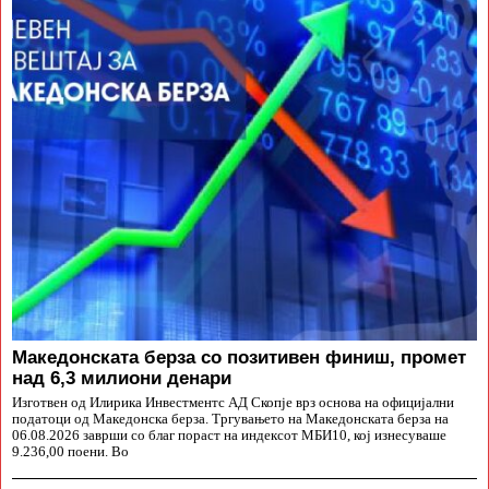
Македонската берза со позитивен финиш, промет
над 6,3 милиони денари
Изготвен од Илирика Инвестментс АД Скопје врз основа на официјални
податоци од Македонска берза. Тргувањето на Македонската берза на
06.08.2026 заврши со благ пораст на индексот МБИ10, кој изнесуваше
9.236,00 поени. Во