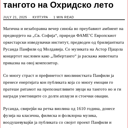
тангото на Охридско лето
JULY 21, 2025
КУЛТУРА
1 MIN READ
Магична и незаборавна вечер синоќа во преубавиот амбиент на
предворјето на „Св. Софија“, приреди ФАМЕ’С Европскиот
оркестарски изведувачки институт, предводен од брилијантната
Русанда Панфили од Молдавија. Со музиката на Астор Пјацола
концертот насловен како „Либертанго“ ја раскажа животната
приказна на овој композитор.
Со многу страст и префинетост виолинистката Панфили ја
пренесе енергијата кон публиката која со многу емоции го
пратеше ритамот на препознатливите звуци на тангото но и ги
награди уметниците со долги аплаузи и стоечки овации.
Русанда, свирејќи на ретка виолина од 1610 година, донесе
фузија на класична, филмска и фолклорна музика,
воодушевувајќи ја публиката со својот проект Панфили и