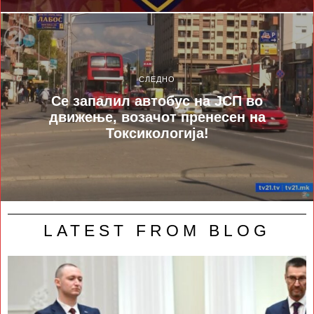
СЛЕДНО
Се запалил автобус на ЈСП во
движење, возачот пренесен на
Токсикологија!
LATEST FROM BLOG