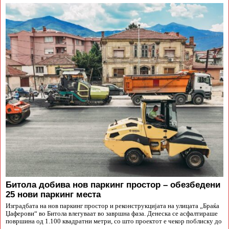
Битола добива нов паркинг простор – обезбедени
25 нови паркинг места
Изградбата на нов паркинг простор и реконструкцијата на улицата „Браќа
Џаферови“ во Битола влегуваат во завршна фаза. Денеска се асфалтираше
површина од 1.100 квадратни метри, со што проектот е чекор поблиску до