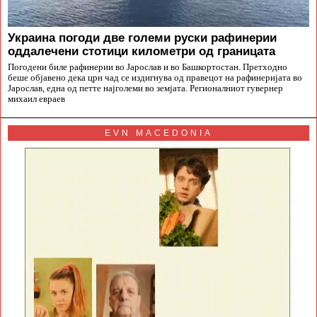
Украина погоди две големи руски рафинерии
оддалечени стотици километри од границата
Погодени биле рафинерии во Јарослав и во Башкортостан. Претходно
беше објавено дека црн чад се издигнува од правецот на рафинеријата во
Јарослав, една од петте најголеми во земјата. Регионалниот гувернер
михаил евраев
EVN MACEDONIA