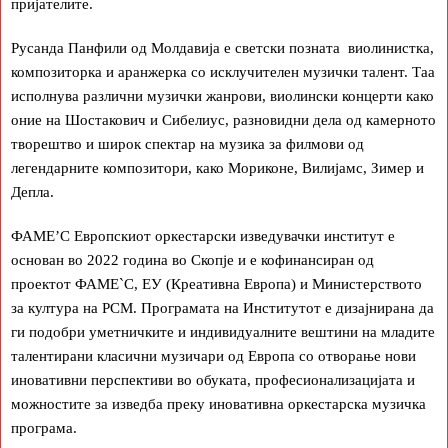
пријателите.
Русанда Панфили од Молдавија е светски позната виолинистка,
композиторка и аранжерка со исклучителен музички талент. Таа
исполнува различни музички жанрови, виолински концерти како
оние на Шостакович и Сибелиус, разновидни дела од камерното
творештво и широк спектар на музика за филмови од
легендарните композитори, како Мориконе, Вилијамс, Зимер и
Депла.
ФАМЕ’С Европскиот оркестарски изведувачки институт е
основан во 2022 година во Скопје и е кофинансиран од
проектот ФАМЕ`C, ЕУ (Креативна Европа) и Министерството
за култура на РСМ. Програмата на Институтот е дизајнирана да
ги подобри уметничките и индивидуалните вештини на младите
талентирани класични музичари од Европа со отворање нови
иновативни перспективи во обуката, професионализацијата и
можностите за изведба преку иновативна оркестарска музичка
програма.