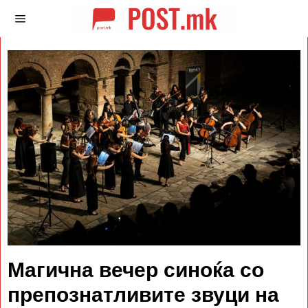
Магична вечер синоќа со
препознатливите звуци на