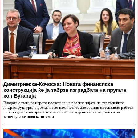
Димитриеска-Кочоска: Новата финансиска
конструкција ќе ја забрза изградбата на пругата
кон Бугарија
Владата останува цврсто посветена на реализацијата на стратешките
инфраструктурни проекти, а во изминатите две години интензивно работи
на забрзување на проектите кои биле наследени со застој, како и на
започнување нови капитални