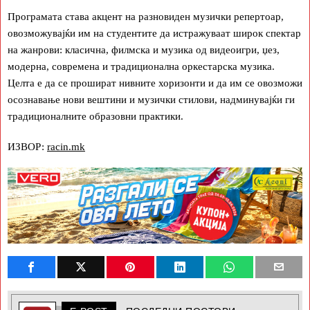
Програмата става акцент на разновиден музички репертоар,
овозможувајќи им на студентите да истражуваат широк спектар
на жанрови: класична, филмска и музика од видеоигри, џез,
модерна, современа и традиционална оркестарска музика.
Целта е да се прошират нивните хоризонти и да им се овозможи
осознавање нови вештини и музички стилови, надминувајќи ги
традиционалните образовни практики.
ИЗВОР:
racin.mk