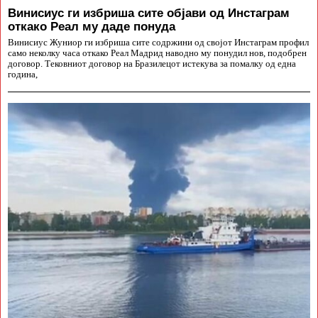
Винисиус ги избриша сите објави од Инстаграм
откако Реал му даде понуда
Винисиус Жуниор ги избриша сите содржини од својот Инстаграм профил
само неколку часа откако Реал Мадрид наводно му понудил нов, подобрен
договор. Тековниот договор на Бразилецот истекува за помалку од една
година,