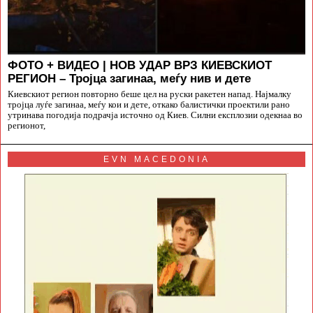
ФОТО + ВИДЕО | НОВ УДАР ВРЗ КИЕВСКИОТ
РЕГИОН – Тројца загинаа, меѓу нив и дете
Киевскиот регион повторно беше цел на руски ракетен напад. Најмалку
тројца луѓе загинаа, меѓу кои и дете, откако балистички проектили рано
утринава погодија подрачја источно од Киев. Силни експлозии одекнаа во
регионот,
EVN MACEDONIA