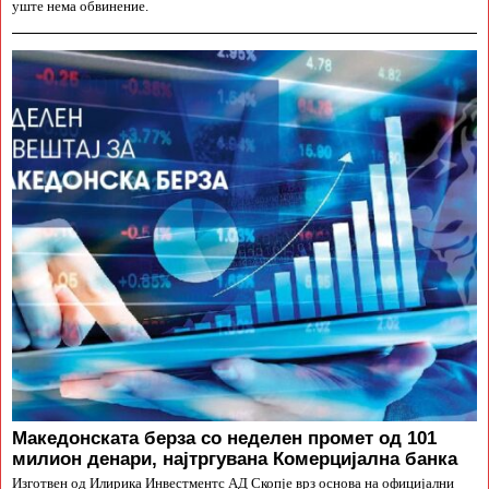
уште нема обвинение.
Македонската берза со неделен промет од 101
милион денари, најтргувана Комерцијална банка
Изготвен од Илирика Инвестментс АД Скопје врз основа на официјални