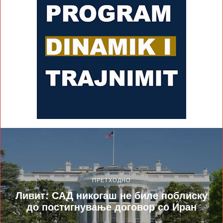
ПРЕТХОДНО
Ливит: САД никогаш не биле поблиску
до постигнување договор со Иран