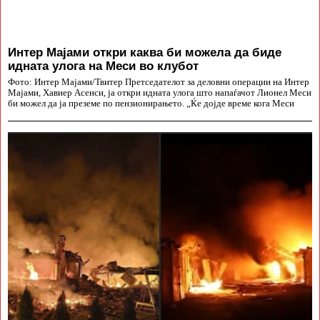
Интер Мајами откри каква би можела да биде
идната улога на Меси во клубот
Фото: Интер Мајами/Твитер Претседателот за деловни операции на Интер
Мајами, Хавиер Асенси, ја откри идната улога што напаѓачот Лионел Меси
би можел да ја преземе по пензионирањето. „Ќе дојде време кога Меси