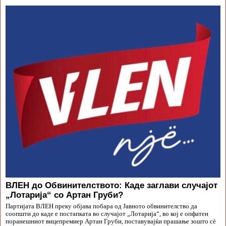
ВЛЕН до Обвинителството: Каде заглави случајот
„Лотарија“ со Артан Груби?
Партијата ВЛЕН преку објава побара од Јавното обвинителство да
соопшти до каде е постапката во случајот „Лотарија“, во кој е опфатен
поранешниот вицепремиер Артан Груби, поставувајќи прашање зошто сè