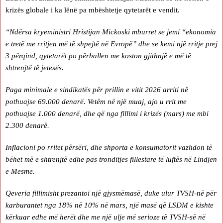
krizës globale i ka lënë pa mbështetje qytetarët e vendit.
“Ndërsa kryeministri Hristijan Mickoski mburret se jemi “ekonomia
e tretë me rritjen më të shpejtë në Evropë” dhe se kemi një rritje prej
3 përqind, qytetarët po përballen me koston gjithnjë e më të
shtrenjtë të jetesës.
Paga minimale e sindikatës për prillin e vitit 2026 arriti në
pothuajse 69.000 denarë. Vetëm në një muaj, ajo u rrit me
pothuajse 1.000 denarë, dhe që nga fillimi i krizës (mars) me mbi
2.300 denarë.
Inflacioni po rritet përsëri, dhe shporta e konsumatorit vazhdon të
bëhet më e shtrenjtë edhe pas tronditjes fillestare të luftës në Lindjen
e Mesme.
Qeveria fillimisht prezantoi një gjysmëmasë, duke ulur TVSH-në për
karburantet nga 18% në 10% në mars, një masë që LSDM e kishte
kërkuar edhe më herët dhe me një ulje më serioze të TVSH-së në