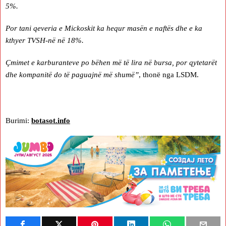
5%.
Por tani qeveria e Mickoskit ka hequr masën e naftës dhe e ka
kthyer TVSH-në në 18%.
Çmimet e karburanteve po bëhen më të lira në bursa, por qytetarët
dhe kompanitë do të paguajnë më shumë”
, thonë nga LSDM.
Burimi:
botasot.info