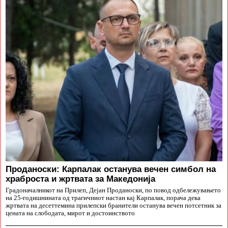
Проданоски: Карпалак останува вечен симбол на
храброста и жртвата за Македонија
Градоначалникот на Прилеп, Дејан Проданоски, по повод одбележувањето
на 25-годишнината од трагичниот настан кај Карпалак, порача дека
жртвата на десеттемина прилепски бранители останува вечен потсетник за
цената на слободата, мирот и достоинството