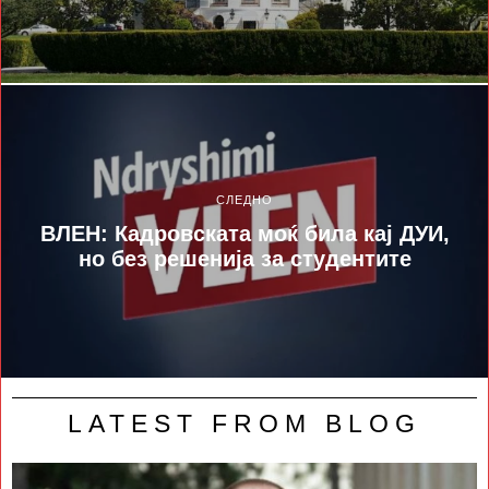
СЛЕДНО
ВЛЕН: Кадровската моќ била кај ДУИ,
но без решенија за студентите
LATEST FROM BLOG