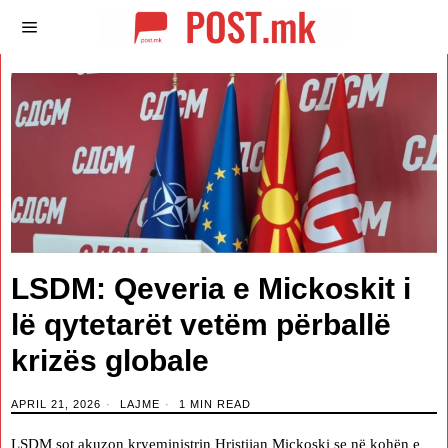
LSDM: Qeveria e Mickoskit i
lë qytetarët vetëm përballë
krizës globale
APRIL 21, 2026
LAJME
1 MIN READ
LSDM sot akuzon kryeministrin Hristijan Mickoski se në kohën e