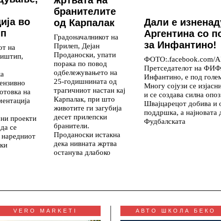
жртвата на
и
бранителите
ија во
Дали е изнена
од Карпалак
ип
Аргентина со 
Градоначалникот на
за Инфантино!
Прилеп, Дејан
от на
Проданоски, упати
иштип,
ФОТО:.facebook.com/A
порака по повод
Претседателот на ФИФ
одбележувањето на
ка
Инфантино, е под голе
25-годишнината од
ензивно
Многу сојузи се изјасн
трагичниот настан кај
отовка на
и се создава силна опоз
Карпалак, при што
ментација
Швајцарецот добива и 
животите ги загубија
поддршка, а најновата 
десет прилепски
ни проекти
Фудбалската
бранители.
 да се
Проданоски истакна
о наредниот
дека нивната жртва
ски
останува длабоко
VERO MARKETI
АВТО ШКОЛА БЕКО