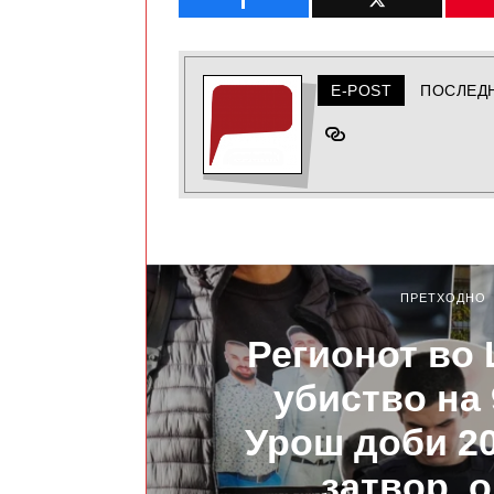
E-POST
ПОСЛЕД
ПРЕТХОДНО
Регионот во
убиство на 
Урош доби 2
затвор, о