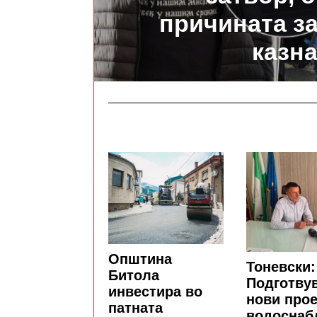
причината з
казн
Општина
Тоневски:
Битола
Подготву
инвестира во
нови прое
патната
водоснаб