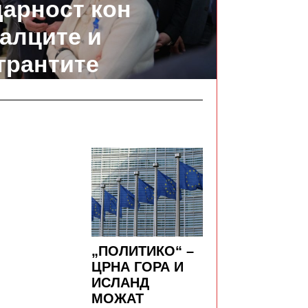
арност кон
алците и
грантите
„ПОЛИТИКО“ –
ЦРНА ГОРА И
ИСЛАНД
МОЖАТ