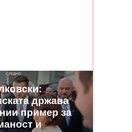
СЛЕДНО
лковски:
ската држава
нии пример за
маност и