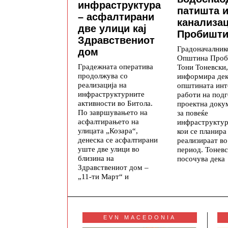
инфраструктура
патишта 
– асфалтирани
канализац
две улици кај
Пробишт
Здравствениот
Градоначалник
дом
Општина Проб
Градежната оператива
Тони Тоневски,
продолжува со
информира де
реализација на
општината инт
инфраструктурните
работи на подг
активности во Битола.
проектна доку
По завршувањето на
за повеќе
асфалтирањето на
инфраструктур
улицата „Козара“,
кои се планира
денеска се асфалтирани
реализираат в
уште две улици во
период. Тонев
близина на
посочува дека
Здравствениот дом –
„11-ти Март“ и
EVN MACEDONIA