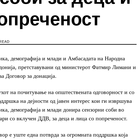
попреченост
 READ
ика, демографија и млади и Амбасадата на Народна
донија, претставувани од министерот Фатмир Лимани и
а Договор за донација.
ухот на почитување на општествената одговорност и со
ддршка на дејности од јавен интерес кои ги извршува
ика, демографија и млади донира сензорни соби во
ари со вклучен ДДВ, за деца и лица со попреченост.
р е уште една потврда за огромната поддршка која