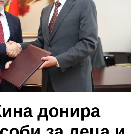
Кина донира
соби за деца и