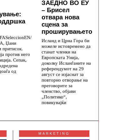
ЗАЕДНО ВО ЕУ
– Брисел
дување:
отвара нова
поддршка
сцена за
проширувањето
FASeleccionEN/
Исланд и Црна Гора би
А, Џани
можеле истовремено да
м притисок.
станат членки на
ија против него
Европската Унија,
иција. Сепак,
доколку Исланѓаните на
одредена
референдумот на 29
доаѓа од
август се изјаснат за
повторно отворање на
преговорите за
членство, објави
„Политико“,
повикувајќи
MARKETING