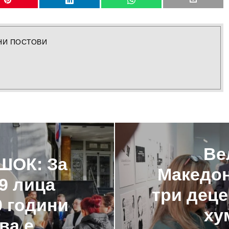
НИ ПОСТОВИ
Ве
 ШОК: За
Македон
9 лица
три деце
0 години
ху
ва е