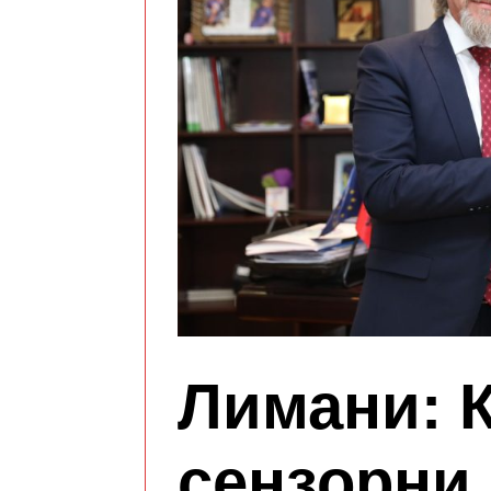
Лимани: 
сензорни 