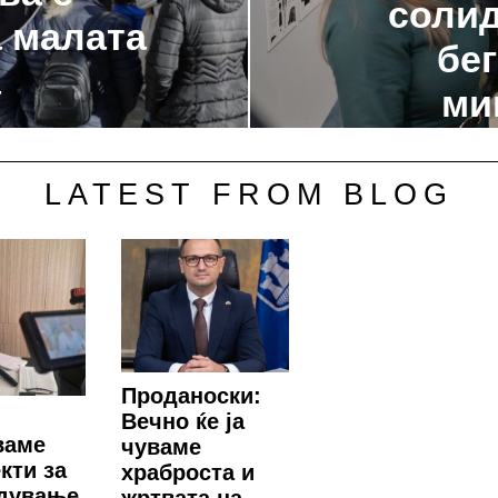
солид
а малата
бег
а
ми
LATEST FROM BLOG
Проданоски:
Вечно ќе ја
ваме
чуваме
кти за
храброста и
дување,