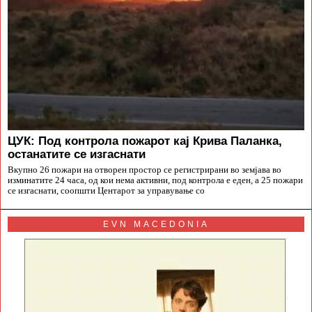
ЦУК: Под контрола пожарот кај Крива Паланка,
останатите се изгаснати
Вкупно 26 пожари на отворен простор се регистрирани во земјава во
изминатите 24 часа, од кои нема активни, под контрола е еден, а 25 пожари
се изгаснати, соопшти Центарот за управување со
EVN MACEDONIA