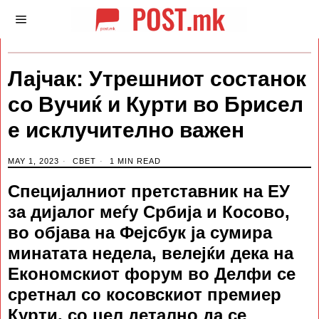
Лајчак: Утрешниот состанок
со Вучиќ и Курти во Брисел
е исклучително важен
MAY 1, 2023
СВЕТ
1 MIN READ
Специјалниот претставник на ЕУ
за дијалог меѓу Србија и Косово,
во објава на Фејсбук ја сумира
минатата недела, велејќи дека на
Економскиот форум во Делфи се
сретнал со косовскиот премиер
Курти, со цел детално да се