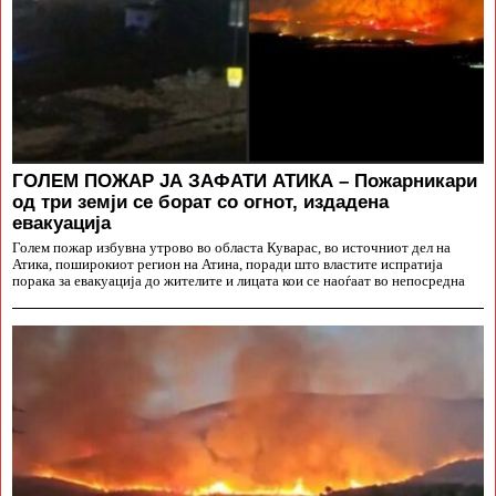
ГОЛЕМ ПОЖАР ЈА ЗАФАТИ АТИКА – Пожарникари
од три земји се борат со огнот, издадена
евакуација
Голем пожар избувна утрово во областа Куварас, во источниот дел на
Атика, поширокиот регион на Атина, поради што властите испратија
порака за евакуација до жителите и лицата кои се наоѓаат во непосредна