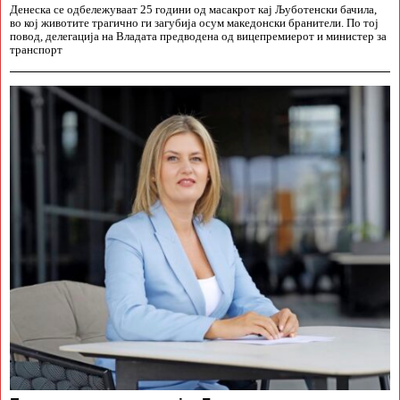
Денеска се одбележуваат 25 години од масакрот кај Љуботенски бачила,
во кој животите трагично ги загубија осум македонски бранители. По тој
повод, делегација на Владата предводена од вицепремиерот и министер за
транспорт