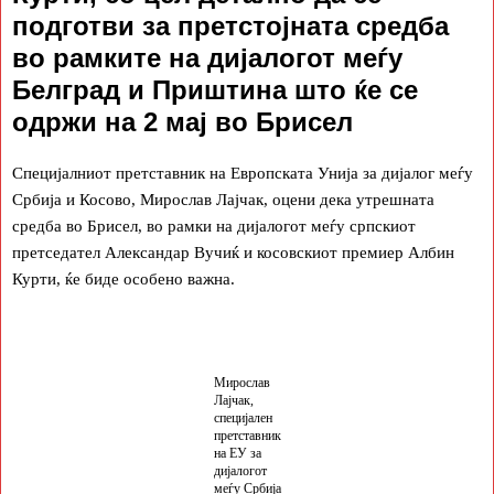
подготви за претстојната средба
во рамките на дијалогот меѓу
Белград и Приштина што ќе се
одржи на 2 мај во Брисел
Специјалниот претставник на Европската Унија за дијалог меѓу
Србија и Косово, Мирослав Лајчак, оцени дека утрешната
средба во Брисел, во рамки на дијалогот меѓу српскиот
претседател Александар Вучиќ и косовскиот премиер Албин
Курти, ќе биде особено важна.
Мирослав
Лајчак,
специјален
претставник
на ЕУ за
дијалогот
меѓу Србија