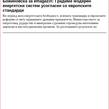
Божиновска за emagazin: Градиме модерен
енергетски систем усогласен со европските
стандарди
Во период кога енергетската безбедност, зелената транзиција и европските
реформи се меѓу најважните државни приоритети, Министерството за
енергетика, рударство и минерални суровини спроведува интензивни
законски и институционални промени. За досегашните резултати, но