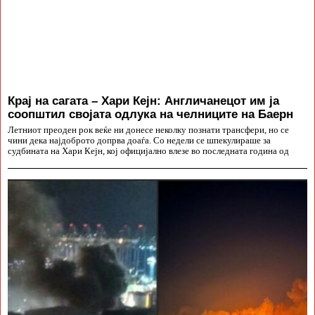
Крај на сагата – Хари Кејн: Англичанецот им ја
соопштил својата одлука на челниците на Баерн
Летниот преоден рок веќе ни донесе неколку познати трансфери, но се
чини дека најдоброто допрва доаѓа. Со недели се шпекулираше за
судбината на Хари Кејн, кој официјално влезе во последната година од