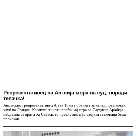
Репрезентативец на Англија мора на суд, поради
тепачка!
Англискиот репрезентативец Ајван Тони е обвинет за напад пред ноќен
клуб во Лондон. Корпулентниот напаѓач кој игра во Саудиска Арабија
неодамна се врати од Светското првенство, а во својата татковина беше
пречекан