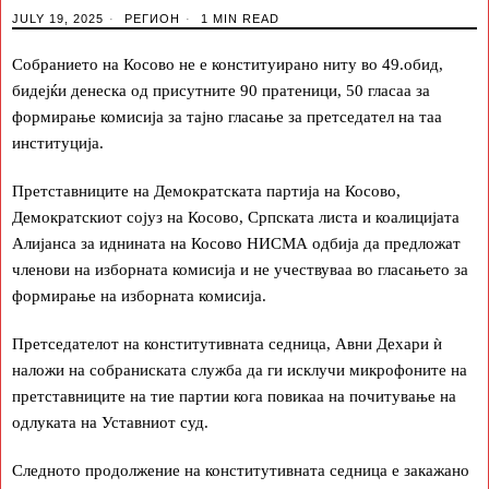
JULY 19, 2025
РЕГИОН
1 MIN READ
Собранието на Косово не е конституирано ниту во 49.обид,
бидејќи денеска од присутните 90 пратеници, 50 гласаа за
формирање комисија за тајно гласање за претседател на таа
институција.
Претставниците на Демократската партија на Косово,
Демократскиот сојуз на Косово, Српската листа и коалицијата
Алијанса за иднината на Косово НИСМА одбија да предложат
членови на изборната комисија и не учествуваа во гласањето за
формирање на изборната комисија.
Претседателот на конститутивната седница, Авни Дехари ѝ
наложи на собраниската служба да ги исклучи микрофоните на
претставниците на тие партии кога повикаа на почитување на
одлуката на Уставниот суд.
Следното продолжение на конститутивната седница е закажано