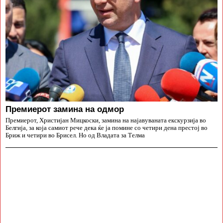
Премиерот замина на одмор
Премиерот, Христијан Мицкоски, замина на најавуваната екскурзија во
Белгија, за која самиот рече дека ќе ја помине со четири дена престој во
Бриж и четири во Брисел. Но од Владата за Телма