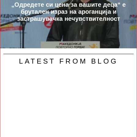
„Oдредете си цена за вашите деца“ е
брутален израз на ароганција и
застрашувачка нечувствителност
LATEST FROM BLOG