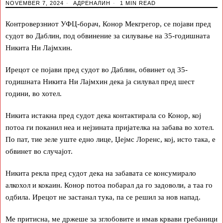
NOVEMBER 7, 2024
АДРЕНАЛИН
1 MIN READ
Контроверзниот УФЦ-борач, Конор Мекгрегор, се појави пред
судот во Даблин, под обвинение за силување на 35-годишната
Никита Ни Лајмхин.
Ирецот се појави пред судот во Даблин, обвинет од 35-
годишната Никита Ни Лајмхин дека ја силувал пред шест
години, во хотел.
Никита истакна пред судот дека контактирала со Конор, кој
потоа ги поканил неа и нејзината пријателка на забава во хотел.
По пат, тие зеле уште едно лице, Џејмс Лоренс, кој, исто така, е
обвинет во случајот.
Никита рекла пред судот дека на забавата се консумирало
алкохол и кокаин. Конор потоа побарал да го задоволи, а таа го
одбила. Ирецот не застанал тука, па се решил за нов напад.
Ме притисна, ме држеше за зглобовите и имав крвави гребаници