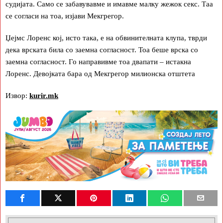
судијата. Само се забавувавме и имавме малку жежок секс. Таа
се согласи на тоа, изјави Мекгрегор.
Џејмс Лоренс кој, исто така, е на обвинителната клупа, тврди
дека врската била со заемна согласност. Тоа беше врска со
заемна согласност. Го направивме тоа двапати – истакна
Лоренс. Девојката бара од Мекгрегор милионска отштета
Извор:
kurir.mk