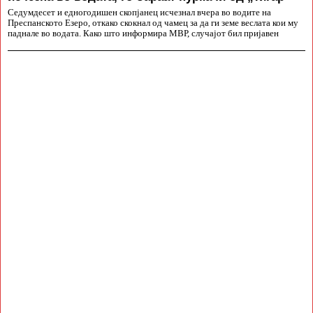
Седумдесет и едногодишен скопјанец исчезнал вчера во водите на
Преспанското Езеро, откако скокнал од чамец за да ги земе веслата кои му
паднале во водата. Како што информира МВР, случајот бил пријавен