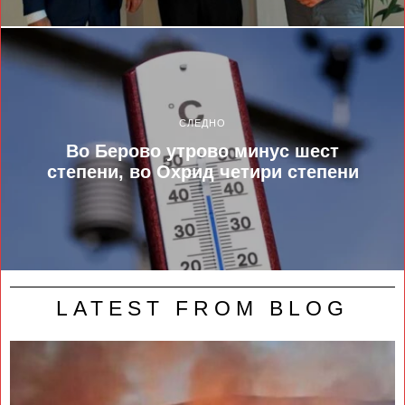
СЛЕДНО
Во Берово утрово минус шест
степени, во Охрид четири степени
LATEST FROM BLOG