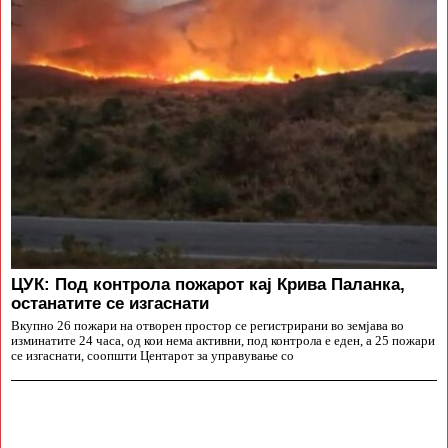
ЦУК: Под контрола пожарот кај Крива Паланка,
останатите се изгаснати
Вкупно 26 пожари на отворен простор се регистрирани во земјава во
изминатите 24 часа, од кои нема активни, под контрола е еден, а 25 пожари
се изгаснати, соопшти Центарот за управување со