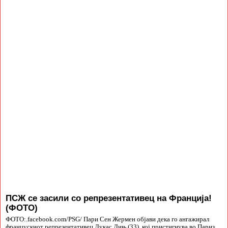
ПСЖ се засили со репрезентативец на Франција!
(ФОТО)
ФОТО:.facebook.com/PSG/ Пари Сен Жермен објави дека го ангажирал
францускиот репрезентативец Лукас Дињ (33), кој пристигнува во Париз