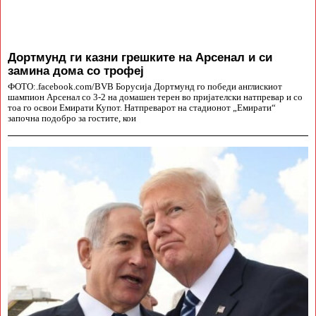
Дортмунд ги казни грешките на Арсенал и си
замина дома со трофеј
ФОТО:.facebook.com/BVB Борусија Дортмунд го победи англискиот
шампион Арсенал со 3-2 на домашен терен во пријателски натпревар и со
тоа го освои Емирати Купот. Натпреварот на стадионот „Емирати“
започна подобро за гостите, кои