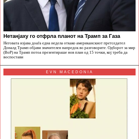
Нетанјаху го отфрла планот на Трамп за Газа
Неговата изјава доаѓа една недела откако американскиот претседател
Доналд Трамп објави значителен напредок во разговорите. Одборот за мир
(BoP) на Трамп потоа презентираше нов план од 15 точки, кој треба да
воспостави
EVN MACEDONIA