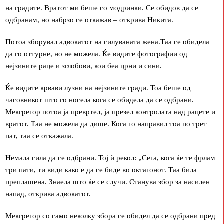
на градите. Вратот ми беше со модринки. Се обидов да се
одбранам, но набрзо се откажав – открива Никита.
Потоа зборувал адвокатот на силуваната жена.Таа се обидела
да го оттурне, но не можела. Ќе видите фотографии од
нејзините раце и зглобови, кои беа црни и сини.
Ќе видите крвави лузни на нејзините гради. Тоа беше од
часовникот што го носела кога се обидела да се одбрани.
Мекгрегор потоа ја превртел, ја презел контролата над рацете и
вратот. Таа не можела да дише. Кога го направил тоа по трет
пат, таа се откажала.
Немала сила да се одбрани. Тој ѝ рекол: „Сега, кога ќе те фрлам
три пати, ти види како е да се биде во октагонот. Таа била
преплашена. Знаела што ќе се случи. Станува збор за насилен
напад, открива адвокатот.
Мекгрегор со само неколку збора се обидел да се одбрани пред