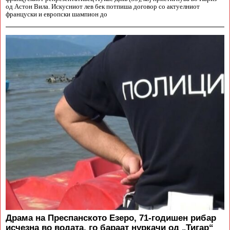
од Астон Вила. Искусниот лев бек потпиша договор со актуелниот
француски и европски шампион до
Драма на Преспанското Езеро, 71-годишен рибар
исчезна во водата, го бараат нуркачи од „Тигар“