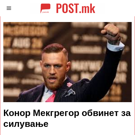
Конор Мекгрегор обвинет за
силување