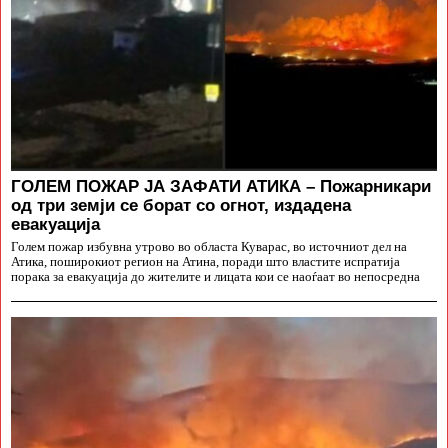
ГОЛЕМ ПОЖАР ЈА ЗАФАТИ АТИКА – Пожарникари
од три земји се борат со огнот, издадена
евакуација
Голем пожар избувна утрово во областа Куварас, во источниот дел на
Атика, поширокиот регион на Атина, поради што властите испратија
порака за евакуација до жителите и лицата кои се наоѓаат во непосредна