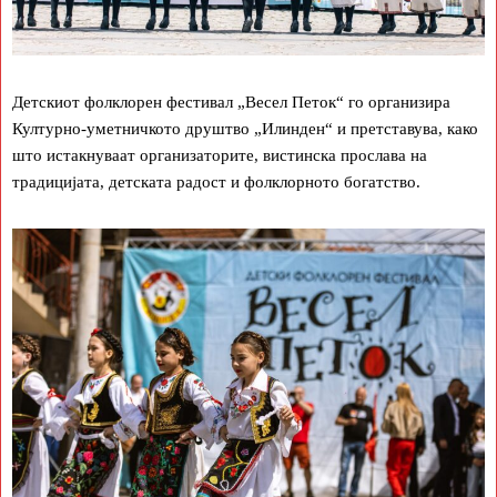
Детскиот фолклорен фестивал „Весел Петок“ го организира
Културно-уметничкото друштво „Илинден“ и претставува, како
што истакнуваат организаторите, вистинска прослава на
традицијата, детската радост и фолклорното богатство.