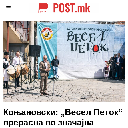
Коњановски: „Весел Петок“
прерасна во значајна