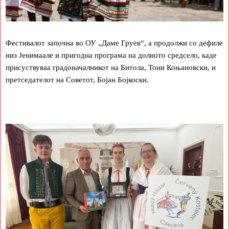
Фестивалот започна во ОУ „Даме Груев“, а продолжи со дефиле
низ Јенимаале и пригодна програма на долното средсело, каде
присуствуваа градоначалникот на Битола, Тони Коњановски, и
претседателот на Советот, Бојан Бојкоски.