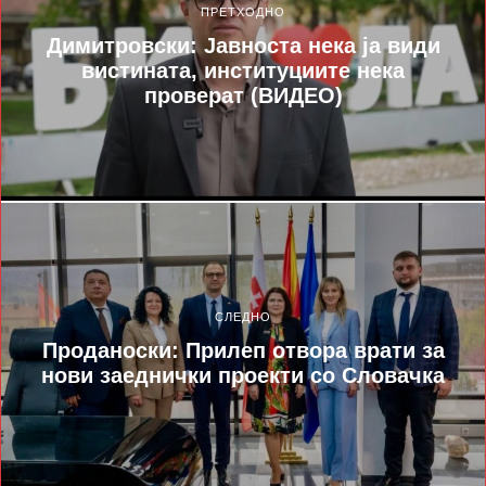
ПРЕТХОДНО
Димитровски: Јавноста нека ја види
вистината, институциите нека
проверат (ВИДЕО)
СЛЕДНО
Проданоски: Прилеп отвора врати за
нови заеднички проекти со Словачка