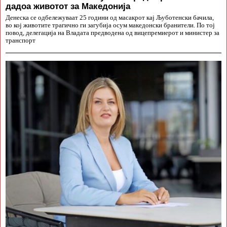
дадоа животот за Македонија
Денеска се одбележуваат 25 години од масакрот кај Љуботенски бачила,
во кој животите трагично ги загубија осум македонски бранители. По тој
повод, делегација на Владата предводена од вицепремиерот и министер за
транспорт