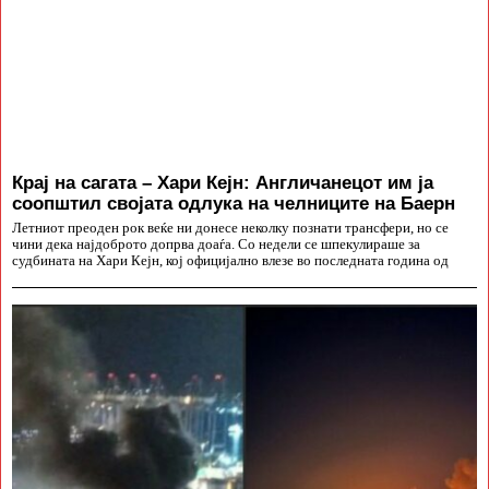
Крај на сагата – Хари Кејн: Англичанецот им ја
соопштил својата одлука на челниците на Баерн
Летниот преоден рок веќе ни донесе неколку познати трансфери, но се
чини дека најдоброто допрва доаѓа. Со недели се шпекулираше за
судбината на Хари Кејн, кој официјално влезе во последната година од