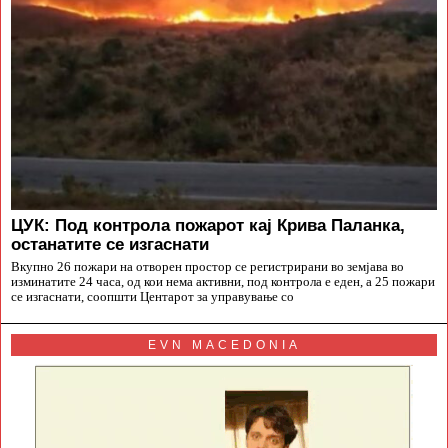
ЦУК: Под контрола пожарот кај Крива Паланка,
останатите се изгаснати
Вкупно 26 пожари на отворен простор се регистрирани во земјава во
изминатите 24 часа, од кои нема активни, под контрола е еден, а 25 пожари
се изгаснати, соопшти Центарот за управување со
EVN MACEDONIA