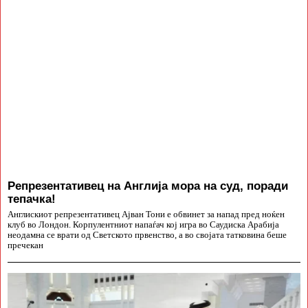
Репрезентативец на Англија мора на суд, поради
тепачка!
Англискиот репрезентативец Ајван Тони е обвинет за напад пред ноќен
клуб во Лондон. Корпулентниот напаѓач кој игра во Саудиска Арабија
неодамна се врати од Светското првенство, а во својата татковина беше
пречекан