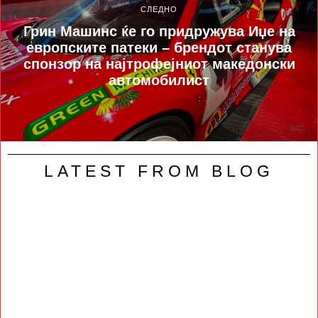
СЛЕДНО
Грин Машинс ќе го придружува Иџе на
европските патеки – брендот станува
спонзор на најтрофејниот македонски
автомобилист
LATEST FROM BLOG