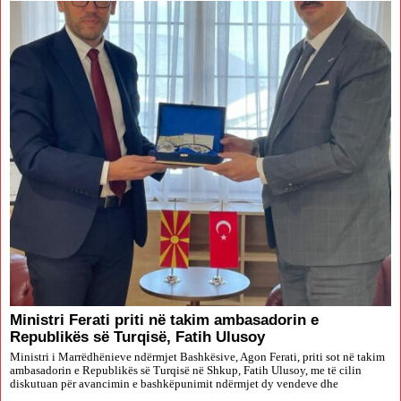
Ministri Ferati priti në takim ambasadorin e
Republikës së Turqisë, Fatih Ulusoy
Ministri i Marrëdhënieve ndërmjet Bashkësive, Agon Ferati, priti sot në takim
ambasadorin e Republikës së Turqisë në Shkup, Fatih Ulusoy, me të cilin
diskutuan për avancimin e bashkëpunimit ndërmjet dy vendeve dhe