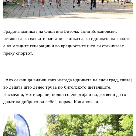
Градоначалникот на Општина Битола, Тони Коњановски,
истакна дека ваквите настани се доказ дека иднината на градот
е во младите генерации и во вредностите што ги стекнуваат
преку спортот.
„Ако сакаш да видиш како изгледа иднината на еден град, гледај
во децата што денес трчаа по битолското шеталиште.
Насмеани, мотивирани, полни со енергија и подготвени да го
дадат најдоброто од себе“, порача Коњановски.