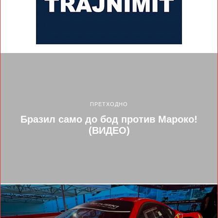
ПРЕТХОДНО
Бразил само до бод против Мароко!
(ВИДЕО)