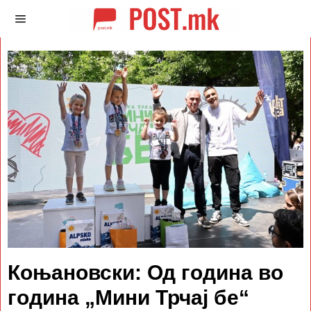
Коњановски: Од година во
година „Мини Трчај бе“