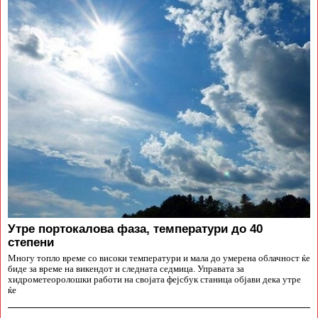
Утре портокалова фаза, температури до 40
степени
Многу топло време со високи температури и мала до умерена облачност ќе
биде за време на викендот и следната седмица. Управата за
хидрометеоролошки работи на својата фејсбук станица објави дека утре
ќе