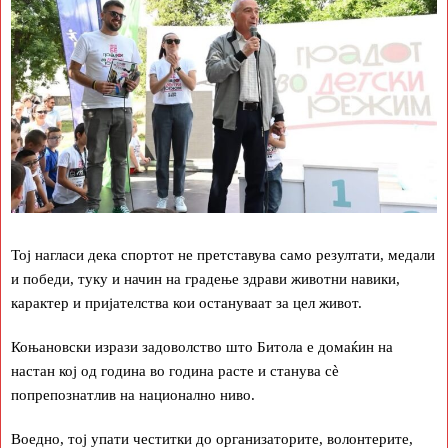
Тој нагласи дека спортот не претставува само резултати, медали
и победи, туку и начин на градење здрави животни навики,
карактер и пријателства кои остануваат за цел живот.
Коњановски изрази задоволство што Битола е домаќин на
настан кој од година во година расте и станува сè
попрепознатлив на национално ниво.
Воедно, тој упати честитки до организаторите, волонтерите,