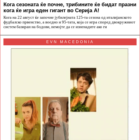
Кога сезоната ќе почне, трибините ќе бидат празни
кога ќе игра еден гигант во Серија А!
Кога на 22 август ќе започне јубилејната 125-та сезона од италијанското
фудбалско првенство, а воедно и 95-тата, која се игра според двокружниот
систем базиран на бодови, немојте да се изненадите ако ги
EVN MACEDONIA