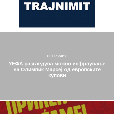
ПРЕТХОДНО
УЕФА разгледува можно исфрлување
на Олимпик Марсеј од европските
купови