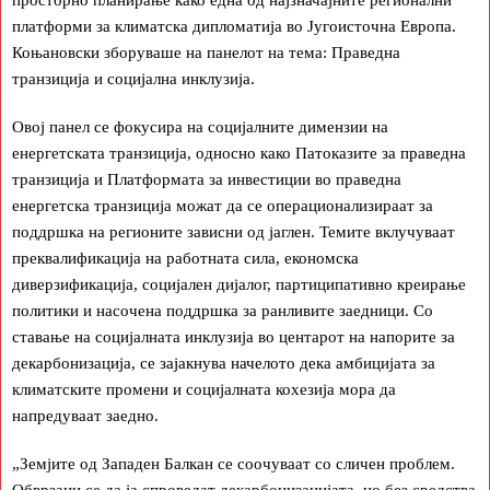
платформи за климатска дипломатија во Југоисточна Европа.
Коњановски зборуваше на панелот на тема: Праведна
транзиција и социјална инклузија.
Овој панел се фокусира на социјалните димензии на
енергетската транзиција, односно како Патоказите за праведна
транзиција и Платформата за инвестиции во праведна
енергетска транзиција можат да се операционализираат за
поддршка на регионите зависни од јаглен. Темите вклучуваат
преквалификација на работната сила, економска
диверзификација, социјален дијалог, партиципативно креирање
политики и насочена поддршка за ранливите заедници. Со
ставање на социјалната инклузија во центарот на напорите за
декарбонизација, се зајакнува начелото дека амбицијата за
климатските промени и социјалната кохезија мора да
напредуваат заедно.
„Земјите од Западен Балкан се соочуваат со сличен проблем.
Обврзани се да ја спроведат декарбонизацијата, но без средства