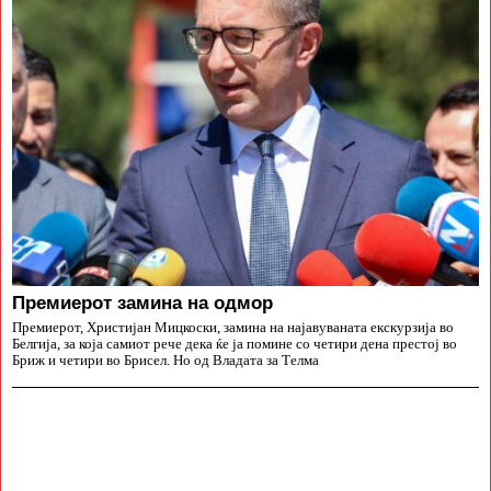
Премиерот замина на одмор
Премиерот, Христијан Мицкоски, замина на најавуваната екскурзија во
Белгија, за која самиот рече дека ќе ја помине со четири дена престој во
Бриж и четири во Брисел. Но од Владата за Телма