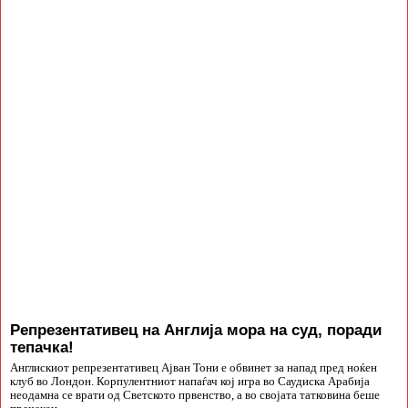
Репрезентативец на Англија мора на суд, поради
тепачка!
Англискиот репрезентативец Ајван Тони е обвинет за напад пред ноќен
клуб во Лондон. Корпулентниот напаѓач кој игра во Саудиска Арабија
неодамна се врати од Светското првенство, а во својата татковина беше