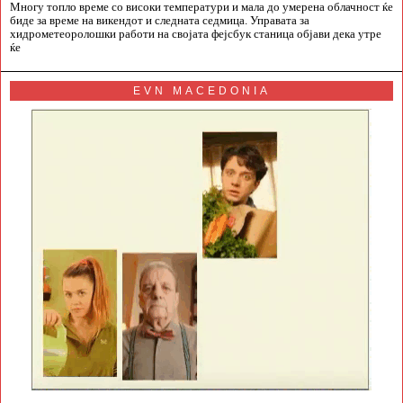
Многу топло време со високи температури и мала до умерена облачност ќе
биде за време на викендот и следната седмица. Управата за
хидрометеоролошки работи на својата фејсбук станица објави дека утре
ќе
EVN MACEDONIA