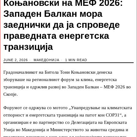
Коњановски на МЕФ 2026:
Западен Балкан мора
заеднички да ја спроведе
праведната енергетска
транзиција
JUNE 2, 2026
МАКЕДОНИЈА
1 MIN READ
Градоначалникот на Битола Тони Коњановски денеска
зборуваше на регионалниот форум за клима, енергетска
транзиција и одржлив развој во Западен Балкан – МЕФ 2026 во
Скопје.
Форумот се одржува со мотото „Унапредување на климатската
отпорност и енергетската транзиција на патот кон COP31“, а
организиран е во партнерство со Делегацијата на Европската
Унија во Македонија и Министерството за животна средина и
просторно планирање како една од најзначајните регионални