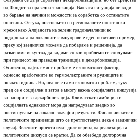
од Фондот за праведна транзиција. Ваквата ситуација не води
во барање на начини и можности за соработка со останатите
општини. Оттука, постоењето на регионалните општински
мрежи како Алијансата на зелени градоначалници во
поддршката на локалните самоуправи е еден позитивен пример,
преку кој заеднички можеме да побараме и решениеја, да
размениме искуства, да видиме со кои проблеми се соочуваме
при прицесот на праведна транзиција и декарбонизација.
Очигледно, најголемиот проблем е економскиот фактор,
односно вработените во термоелектраните и рудниците и
новната иднина. Но, ова не е само економски проблем, туку
пред се е социјален и затоа е многу важна социјалната инклузија
во напорите за декарбонизација. Климатската амбиција и
социјалната еднаквост мора да напредуваат заедно во
постигнување на локално значајни резултати. Финансииските и
политичките предизвици што се претпоставува дека е заеднички
случај. Зелените проекти имат долг период на реализација а
политичките циклуси се кратки. Да се обезбеди долгорочна