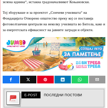
зелена иднина“, истакна градоначалникот Коњановски.
Тој зборуваше и за проектот „Сончеви училишта“ на
Фондацијата Отворено општество преку кој се поставија
фотоволтаични централи на неколку училишта во Битола, како и
за енергетската ефикасност на јавните загради и објекти.
E-POST
ПОСЛЕДНИ ПОСТОВИ