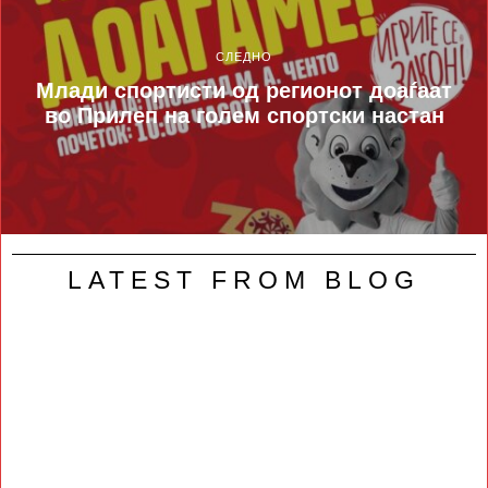
СЛЕДНО
Млади спортисти од регионот доаѓаат
во Прилеп на голем спортски настан
LATEST FROM BLOG