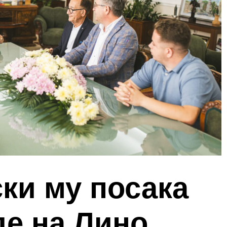
ки му посака
де на Лино