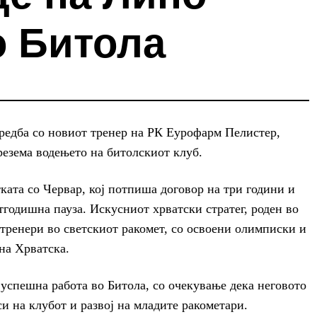
о Битола
редба со новиот тренер на РК Еурофарм Пелистер,
резема водењето на битолскиот клуб.
ката со Червар, кој потпиша договор на три години и
тгодишна пауза. Искусниот хрватски стратег, роден во
 тренери во светскиот ракомет, со освоени олимписки и
на Хрватска.
успешна работа во Битола, со очекување дека неговото
и на клубот и развој на младите ракометари.