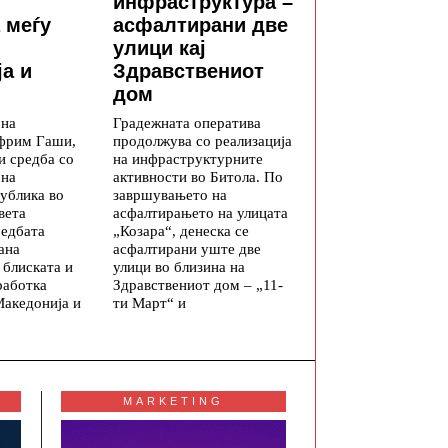
инфраструктура –
 меѓу
асфалтирани две
улици кај
а и
Здравствениот
дом
 на
Градежната оператива
фрим Гаши,
продолжува со реализација
и средба со
на инфраструктурните
 на
активности во Битола. По
ублика во
завршувањето на
вета
асфалтирањето на улицата
редбата
„Козара“, денеска се
ана
асфалтирани уште две
 блиската и
улици во близина на
работка
Здравствениот дом – „11-
Македонија и
ти Март“ и
MARKETING