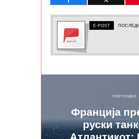
E-POST
ПОСЛЕД
ПРЕТХОДНО
Франција пр
руски танк
Атлантикот;