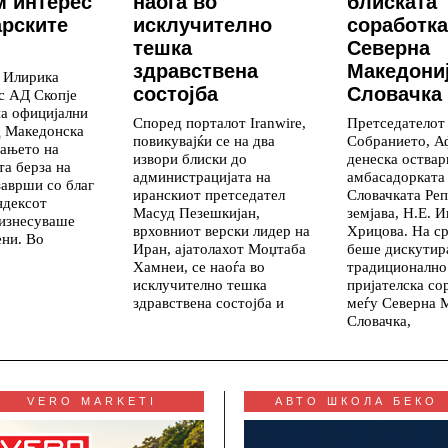
м интерес
наоѓа во
блиската
арските
исклучително
соработка
тешка
Северна
здравствена
Македониј
д Илирика
состојба
Словачка
с АД Скопје
на официјални
Според порталот Iranwire,
Претседателот
д Македонска
повикувајќи се на два
Собранието, А
вањето на
извори блиски до
денеска оствар
а берза на
администрацијата на
амбасадорката
заврши со благ
иранскиот претседател
Словачката Реп
ндексот
Масуд Пезешкијан,
земјава, Н.Е. И
 изнесуваше
врховниот верски лидер на
Хрицова. На с
ени. Во
Иран, ајатолахот Моџтаба
беше дискутир
Хамнеи, се наоѓа во
традиционално
исклучително тешка
пријателска со
здравствена состојба и
меѓу Северна 
Словачка,
VERO MARKETI
АВТО ШКОЛА БЕКО