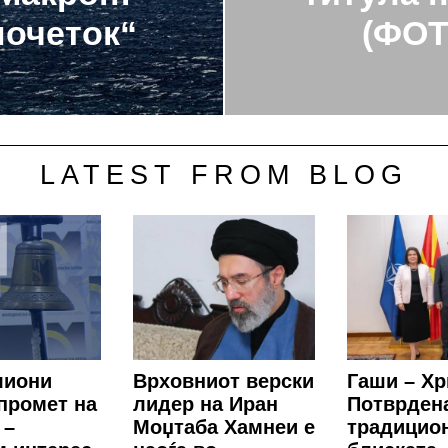
почеток“
(ФО
LATEST FROM BLOG
лиони
Врховниот верски
Гаши – Хр
промет на
лидер на Иран
Потврден
 –
Моџтаба Хамнеи е
традицио