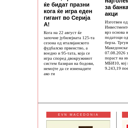
најголе
ќе бидат празни
за банк
кога ќе игра еден
акци
гигант во Серија
Изготвен о
А!
Инвестмент
врз основа 
Кога на 22 август ќе
податоци о
започне јубилејната 125-та
берза. Тргу
сезона од италијанското
Македонскат
фудбалско првенство, а
07.08.2026 
воедно и 95-тата, која се
пораст на и
игра според двокружниот
МБИ10, кој
систем базиран на бодови,
9.243,19 по
немојте да се изненадите
ако ги
EVN MACEDONIA