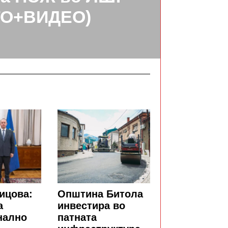
ТО+ВИДЕО)
ицова:
Општина Битола
а
инвестира во
нално
патната