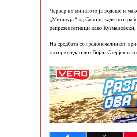
Червар во минатото ја водеше и маке
„Металург“ од Скопје, каде што раб
репрезентативци како Кузмановски,
На средбата со градоначалникот при
потпретседателот Бојан Стерјев и 