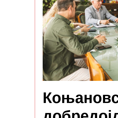
Коњановс
добредој