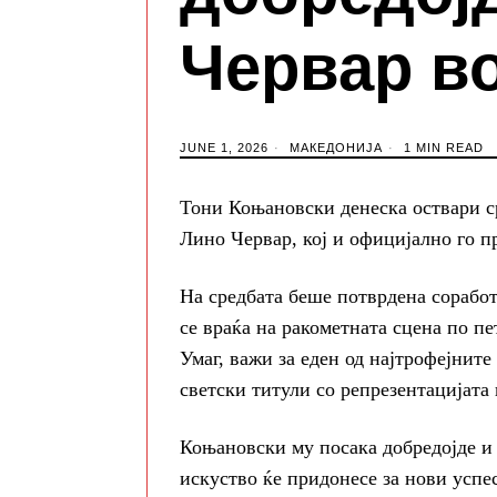
Червар в
JUNE 1, 2026
МАКЕДОНИЈА
1 MIN READ
Тони Коњановски денеска оствари с
Лино Червар, кој и официјално го п
На средбата беше потврдена соработ
се враќа на ракометната сцена по пе
Умаг, важи за еден од најтрофејните
светски титули со репрезентацијата 
Коњановски му посака добредојде и 
искуство ќе придонесе за нови успес