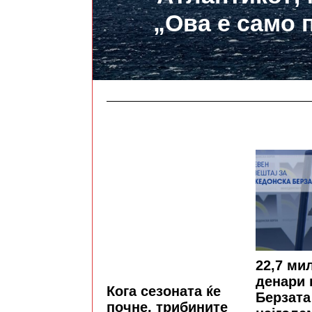
„Ова е само 
22,7 ми
денари 
Кога сезоната ќе
Берзата
почне, трибините