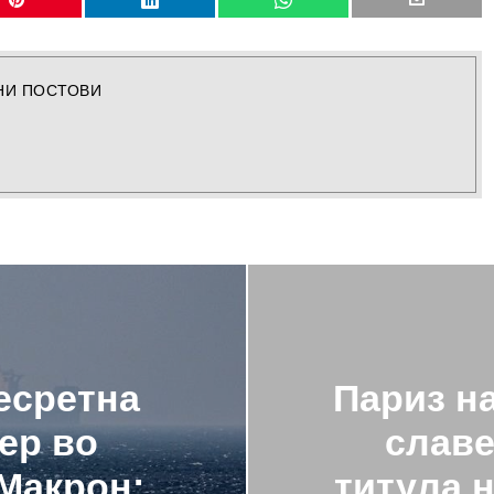
НИ ПОСТОВИ
есретна
Париз на
ер во
славе
 Макрон:
титула 