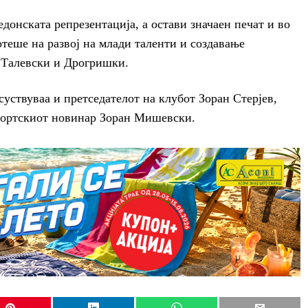
донската репрезентација, а остави значаен печат и во
отеше на развој на млади таленти и создавање
 Талевски и Дрогришки.
суствуваа и претседателот на клубот Зоран Стерјев,
спортскиот новинар Зоран Мишевски.