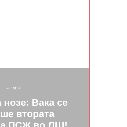
СЛЕДНО
 нозе: Вака се
ше втората
на ПСЖ во ЛШ!