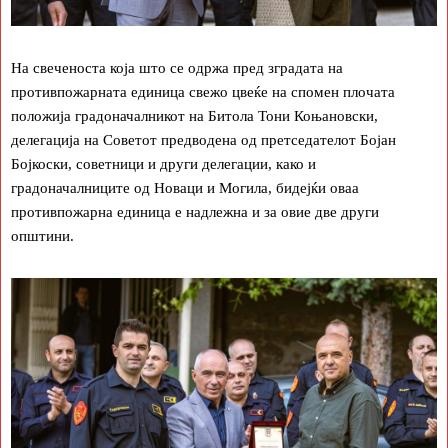
На свеченоста која што се одржа пред зградата на
противпожарната единица свежо цвеќе на спомен плочата
положија градоначалникот на Битола Тони Коњановски,
делегација на Советот предводена од претседателот Бојан
Бојкоски, советници и други делегации, како и
градоначалниците од Новаци и Могила, бидејќи оваа
противпожарна единица е надлежна и за овие две други
општини.