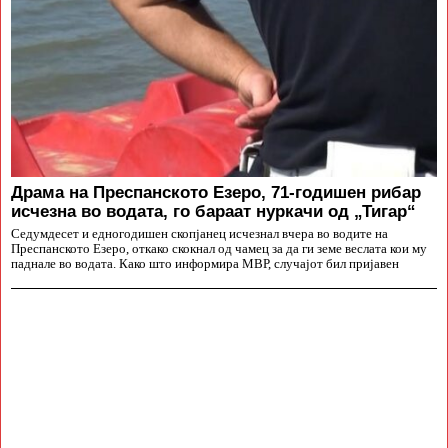
Драма на Преспанското Езеро, 71-годишен рибар
исчезна во водата, го бараат нуркачи од „Тигар“
Седумдесет и едногодишен скопјанец исчезнал вчера во водите на
Преспанското Езеро, откако скокнал од чамец за да ги земе веслата кои му
паднале во водата. Како што информира МВР, случајот бил пријавен