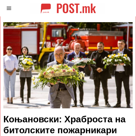
Коњановски: Храброста на
битолските пожарникари