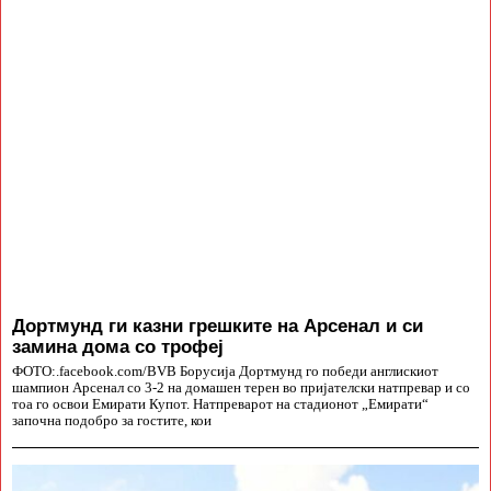
Дортмунд ги казни грешките на Арсенал и си
замина дома со трофеј
ФОТО:.facebook.com/BVB Борусија Дортмунд го победи англискиот
шампион Арсенал со 3-2 на домашен терен во пријателски натпревар и со
тоа го освои Емирати Купот. Натпреварот на стадионот „Емирати“
започна подобро за гостите, кои