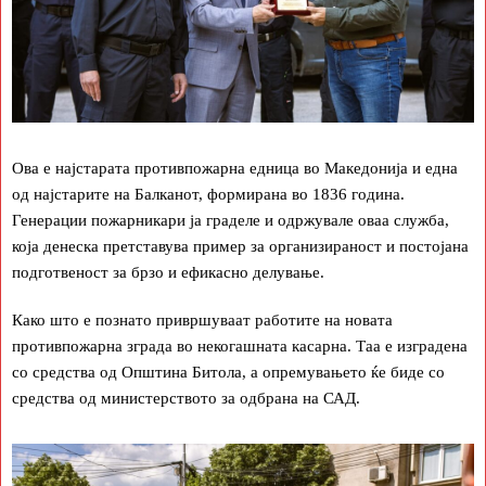
Ова е најстарата противпожарна едница во Македонија и една
од најстарите на Балканот, формирана во 1836 година.
Генерации пожарникари ја граделе и одржувале оваа служба,
која денеска претставува пример за организираност и постојана
подготвеност за брзо и ефикасно делување.
Како што е познато привршуваат работите на новата
противпожарна зграда во некогашната касарна. Таа е изградена
со средства од Општина Битола, а опремувањето ќе биде со
средства од министерството за одбрана на САД.