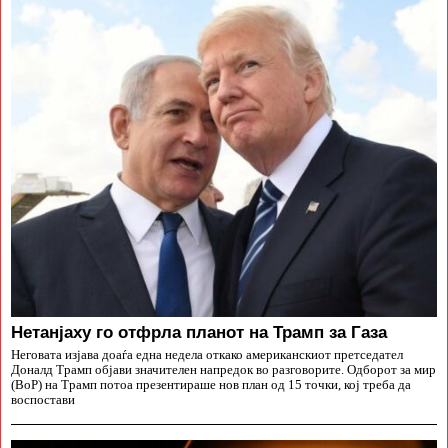
Нетанјаху го отфрла планот на Трамп за Газа
Неговата изјава доаѓа една недела откако американскиот претседател
Доналд Трамп објави значителен напредок во разговорите. Одборот за мир
(BoP) на Трамп потоа презентираше нов план од 15 точки, кој треба да
воспостави