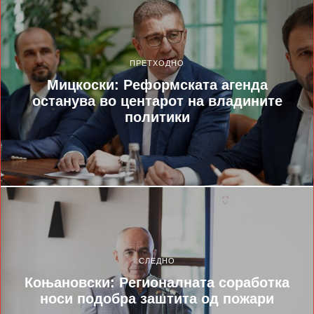
ПРЕТХОДНО
Мицкоски: Реформската агенда
останува во центарот на владините
политики
СЛЕДНО
Коњановски: Регионалната соработка
носи подобра заштита од пожари