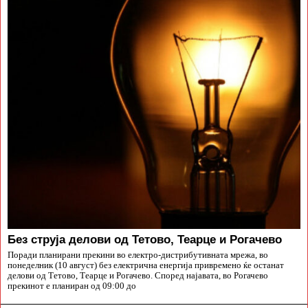
Без струја делови од Тетово, Теарце и Рогачево
Поради планирани прекини во електро-дистрибутивната мрежа, во
понеделник (10 август) без електрична енергија привремено ќе останат
делови од Тетово, Теарце и Рогачево. Според најавата, во Рогачево
прекинот е планиран од 09:00 до