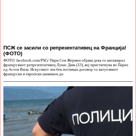
ПСЖ се засили со репрезентативец на Франција!
(ФОТО)
ФОТО:.facebook.com/PSG/ Пари Сен Жермен објави дека го ангажирал
францускиот репрезентативец Лукас Дињ (33), кој пристигнува во Париз
од Астон Вила. Искусниот лев бек потпиша договор со актуелниот
француски и европски шампион до