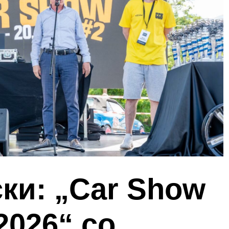
ки: „Car Show
2026“ со