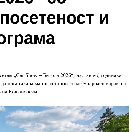
посетеност и
ограма
сетам „Car Show – Битола 2026“, настан кој годинава
 да организира манифестации со меѓународен карактер
акна Коњановски.