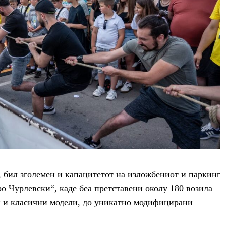
, бил зголемен и капацитетот на изложбениот и паркинг
ро Чурлевски“, каде беа претставени околу 180 возила
ни и класични модели, до уникатно модифицирани