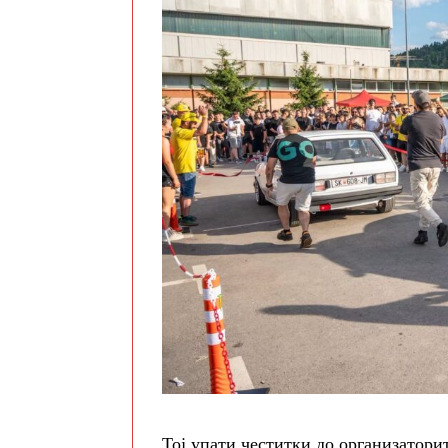
Тој упати честитки до организаторит