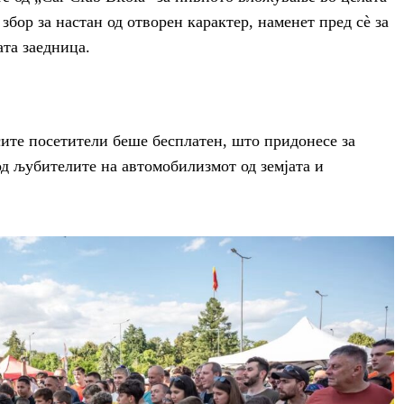
 збор за настан од отворен карактер, наменет пред сè за
ата заедница.
сите посетители беше бесплатен, што придонесе за
од љубителите на автомобилизмот од земјата и