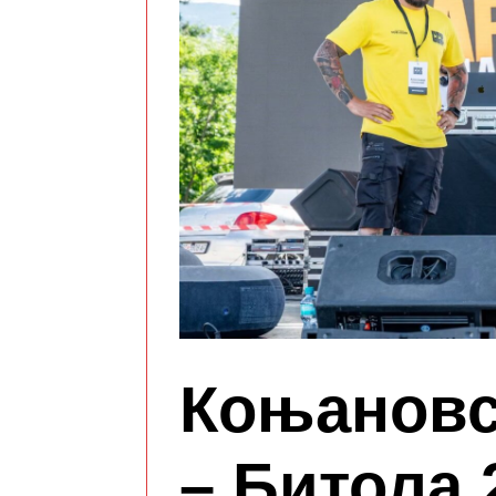
Коњановс
– Битола 