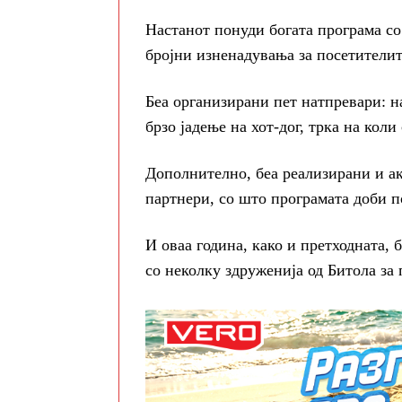
Настанот понуди богата програма со 
бројни изненадувања за посетителит
Беа организирани пет натпревари: н
брзо јадење на хот-дог, трка на коли
Дополнително, беа реализирани и ак
партнери, со што програмата доби 
И оваа година, како и претходната,
со неколку здруженија од Битола за