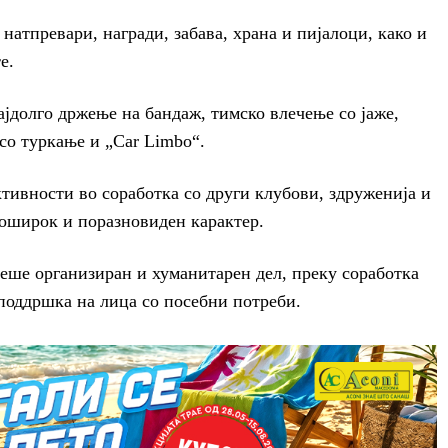
натпревари, награди, забава, храна и пијалоци, како и
е.
ајдолго држење на бандаж, тимско влечење со јаже,
 со туркање и „Car Limbo“.
тивности во соработка со други клубови, здруженија и
поширок и поразновиден карактер.
 беше организиран и хуманитарен дел, преку соработка
 поддршка на лица со посебни потреби.