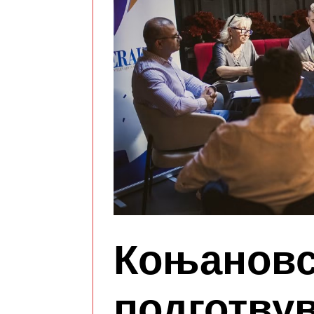
Коњановс
подготвув