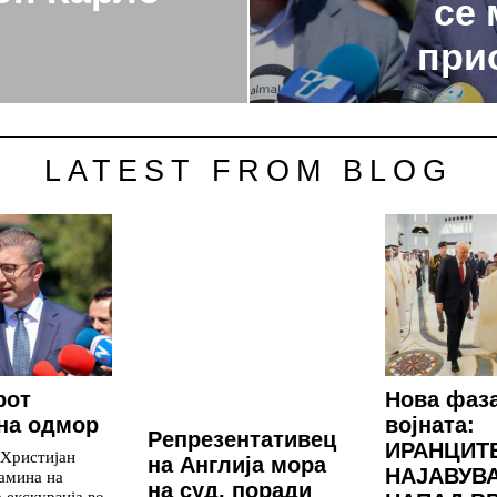
се 
при
LATEST FROM BLOG
рот
Нова фаз
на одмор
војната:
Репрезентативец
ИРАНЦИТ
 Христијан
на Англија мора
НАЈАВУВ
амина на
на суд, поради
 екскурзија во