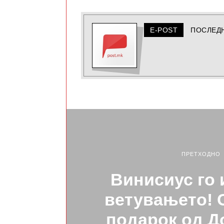
E-POST
ПОСЛЕД
ПРЕТХОДНО
Винисиус го
ветувањето! С
подарок од Д