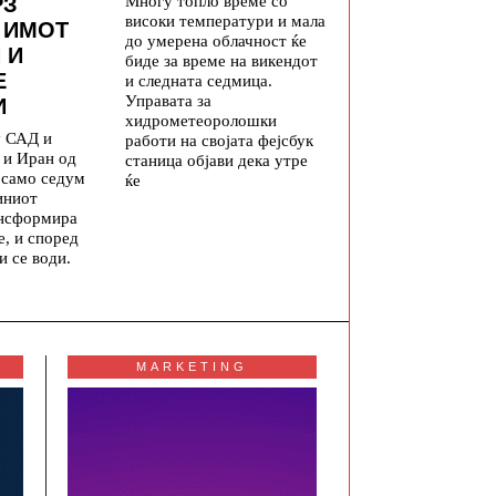
Многу топло време со
РЗ
високи температури и мала
 ИМОТ
до умерена облачност ќе
 И
биде за време на викендот
Е
и следната седмица.
Управата за
И
хидрометеоролошки
у САД и
работи на својата фејсбук
 и Иран од
станица објави дека утре
а само седум
ќе
иниот
ансформира
е, и според
и се води.
MARKETING