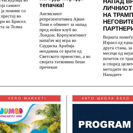
НАПАД В
тепачка!
која самиот
ЛИЧНИОТ
 ја помине со
Англискиот
НА ТРАМП
 престој во
репрезентативец Ајван
НЕГОВИТ
ри во Брисел.
Тони е обвинет за напад
та за Телма
ПАРТНЕР
пред ноќен клуб во
Лондон. Корпулентниот
Војната помеѓ
напаѓач кој игра во
Израел од една
Саудиска Арабија
друга стана, з
неодамна се врати од
месеци од нејз
Светското првенство, а во
почеток се тр
својата татковина беше
и според целит
пречекан
методите по ко
Нападите
VERO MARKETI
АВТО ШКОЛА БЕКО