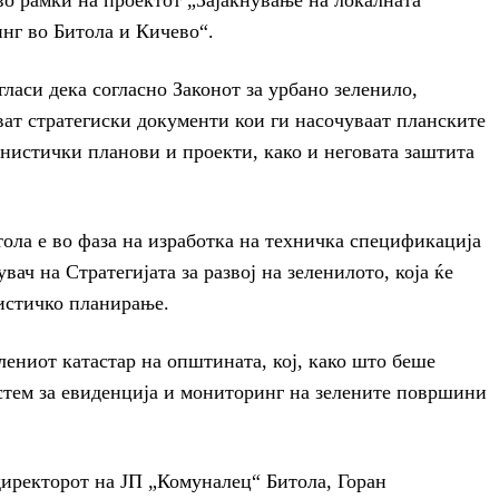
во рамки на проектот „Зајакнување на локалната
нг во Битола и Кичево“.
ласи дека согласно Законот за урбано зеленило,
ат стратегиски документи кои ги насочуваат планските
анистички планови и проекти, како и неговата заштита
ла е во фаза на изработка на техничка спецификација
увач на Стратегијата за развој на зеленилото, која ќе
нистичко планирање.
лениот катастар на општината, кој, како што беше
стем за евиденција и мониторинг на зелените површини
директорот на ЈП „Комуналец“ Битола, Горан