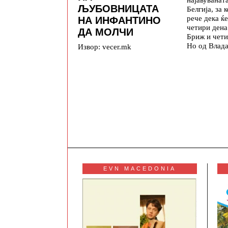
ЉУБОВНИЦАТА
Белгија, за 
рече дека ќе
НА ИНФАНТИНО
четири дена
ДА МОЛЧИ
Бриж и чети
Но од Влада
Извор: vecer.mk
EVN MACEDONIA