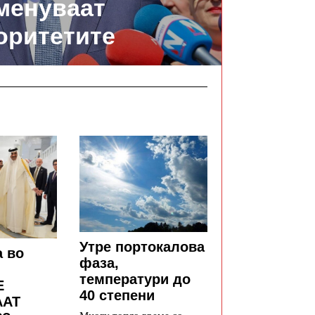
менуваат
оритетите
Утре портокалова
а во
фаза,
температури до
Е
40 степени
ААТ