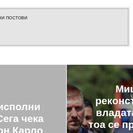
НИ ПОСТОВИ
Миц
реконс
 исполни
владат
ега чека
тоа се п
он Карло