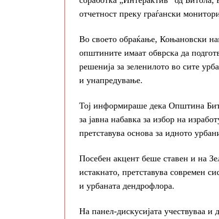
соработка „Интерактив“ од Битола, 
отчетност преку граѓански монитори
Во своето обраќање, Коњановски наг
општините имаат обврска да подготв
решенија за зеленилото во сите урб
и унапредување.
Тој информираше дека Општина Бито
за јавна набавка за избор на изработ
претставува основа за идното урба
Посебен акцент беше ставен и на Зе
истакнато, претставува современ си
и урбаната дендрофлора.
На панел-дискусијата учествуваа и 