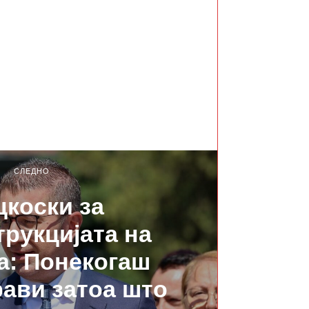
СЛЕДНО
коски за
трукцијата на
а: Понекогаш
рави затоа што