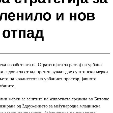
ленило и нов
 отпад
ка изработката на Стратегијата за развој на урбано
и садови за отпад претставуваат две суштински мерки
њето на квалитетот на урбаниот простор, јавното
аѓаните.
лни мерки за заштита на животната средина во Битола:
низирана од Здружението за меѓународна младинска