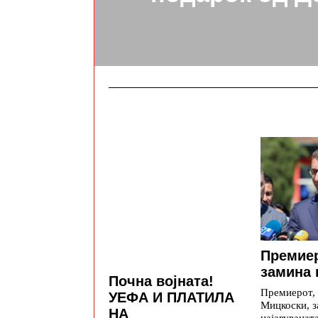
Премие
замина 
Почна војната!
Премиерот,
УЕФА И ПЛАТИЛА
Мицкоски, з
НА
најавуваната