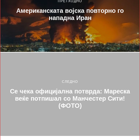
ПРЕТХОДНО
Американската војска повторно го
нападна Иран
СЛЕДНО
Се чека официјална потврда: Мареска
веќе потпишал со Манчестер Сити!
(ФОТО)