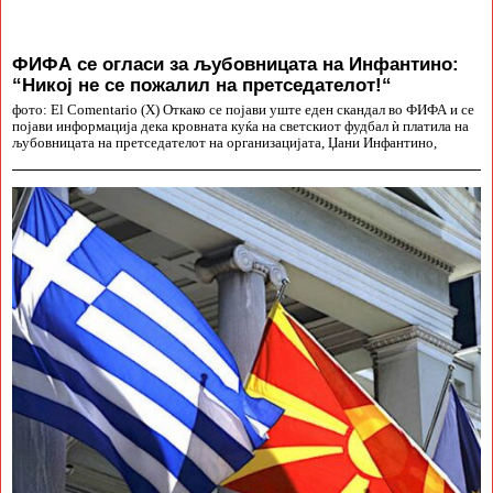
ФИФА се огласи за љубовницата на Инфантино:
“Никој не се пожалил на претседателот!“
фото: El Comentario (X) Откако се појави уште еден скандал во ФИФА и се
појави информација дека кровната куќа на светскиот фудбал ѝ платила на
љубовницата на претседателот на организацијата, Џани Инфантино,