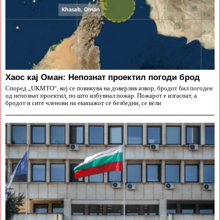
Хаос кај Оман: Непознат проектил погоди брод
Според „UKMTO“, кој се повикува на доверлив извор, бродот бил погоден
од непознат проектил, по што избувнал пожар. Пожарот е изгаснат, а
бродот и сите членови на екипажот се безбедни, се вели