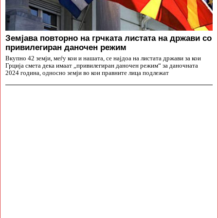
Земјава повторно на грчката листата на држави со
привилегиран даночен режим
Вкупно 42 земји, меѓу кои и нашата, се најдоа на листата држави за кои
Грција смета дека имаат „привилегиран даночен режим“ за даночната
2024 година, односно земји во кои правните лица подлежат