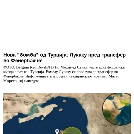
Нова “бомба“ од Турција: Лукаку пред трансфер
во Фенербахче!
ФОТО: Belgian Red Devils/FB По Мохамед Салах, уште една фудбалска
ѕвезда е пат кон Турција. Ромелу Лукаку се поврзува со трансфер во
Фенербахче. Информацијата ја објави италијанскиот новинар Матео
Морето, кој наведува