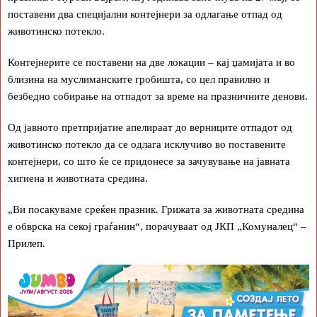
поставени два специјални контејнери за одлагање отпад од
животинско потекло.
Контејнерите се поставени на две локации – кај џамијата и во
близина на муслиманските гробишта, со цел правилно и
безбедно собирање на отпадот за време на празничните денови.
Од јавното претпријатие апелираат до верниците отпадот од
животинско потекло да се одлага исклучиво во поставените
контејнери, со што ќе се придонесе за зачувување на јавната
хигиена и животната средина.
„Ви посакуваме среќен празник. Грижата за животната средина
е обврска на секој граѓанин“, порачуваат од ЈКП „Комуналец“ –
Прилеп.