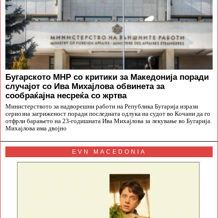
Бугарското МНР со критики за Македонија поради
случајот со Ива Михајлова обвинета за
сообраќајна несреќа со жртва
Министерството за надворешни работи на Република Бугарија изрази
сериозна загриженост поради последната одлука на судот во Кочани да го
отфрли барањето на 23-годишната Ива Михајлова за лекување во Бугарија.
Михајлова има двојно
EVN MACEDONIA