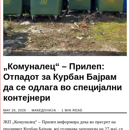
„Комуналец“ – Прилеп:
Отпадот за Курбан Бајрам
да се одлага во специјални
контејнери
MAY 26, 2026
МАКЕДОНИЈА
1 MIN READ
ЈКП „Комуналец“ – Прилеп информира дека во пресрет на
празникот Курбан Бајрам, кој годинава започнува на 27 мај, се