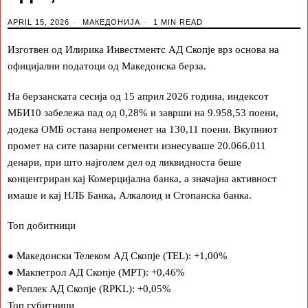
APRIL 15, 2026
МАКЕДОНИЈА
1 MIN READ
Изготвен од Илирика Инвестментс АД Скопје врз основа на
официјални податоци од Македонска берза.
На берзанската сесија од 15 април 2026 година, индексот
МБИ10 забележа пад од 0,28% и заврши на 9.958,53 поени,
додека ОМБ остана непроменет на 130,11 поени. Вкупниот
промет на сите пазарни сегменти изнесуваше 20.066.011
денари, при што најголем дел од ликвидноста беше
концентриран кај Комерцијална банка, а значајна активност
имаше и кај НЛБ Банка, Алкалоид и Стопанска банка.
Топ добитници
●
Македонски Телеком АД Скопје (TEL): +1,00%
●
Макпетрол АД Скопје (MPT): +0,46%
●
Реплек АД Скопје (RPKL): +0,05%
Топ губитници