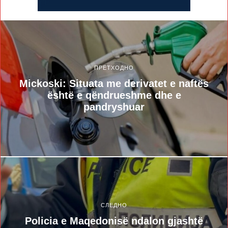
ПРЕТХОДНО
Mickoski: Situata me derivatet e naftës
është e qëndrueshme dhe e
pandryshuar
СЛЕДНО
Policia e Maqedonisë ndalon gjashtë