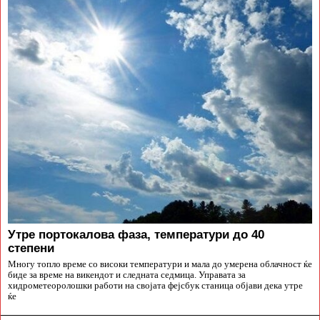
Утре портокалова фаза, температури до 40
степени
Многу топло време со високи температури и мала до умерена облачност ќе
биде за време на викендот и следната седмица. Управата за
хидрометеоролошки работи на својата фејсбук станица објави дека утре
ќе