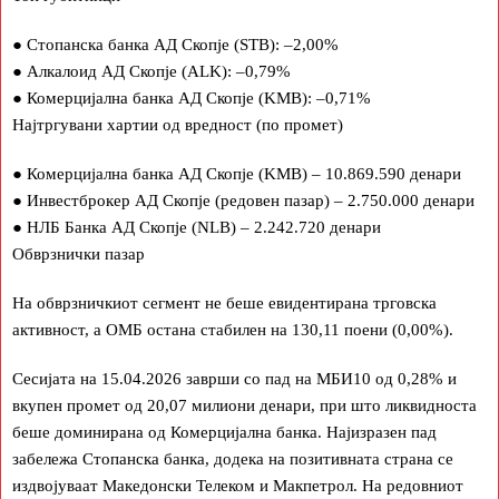
●
Стопанска банка АД Скопје (STB): –2,00%
●
Алкалоид АД Скопје (ALK): –0,79%
●
Комерцијална банка АД Скопје (KMB): –0,71%
Најтргувани хартии од вредност (по промет)
●
Комерцијална банка АД Скопје (KMB) – 10.869.590 денари
●
Инвестброкер АД Скопје (редовен пазар) – 2.750.000 денари
●
НЛБ Банка АД Скопје (NLB) – 2.242.720 денари
Обврзнички пазар
На обврзничкиот сегмент не беше евидентирана трговска
активност, а ОМБ остана стабилен на 130,11 поени (0,00%).
Сесијата на 15.04.2026 заврши со пад на МБИ10 од 0,28% и
вкупен промет од 20,07 милиони денари, при што ликвидноста
беше доминирана од Комерцијална банка. Најизразен пад
забележа Стопанска банка, додека на позитивната страна се
издвојуваат Македонски Телеком и Макпетрол. На редовниот