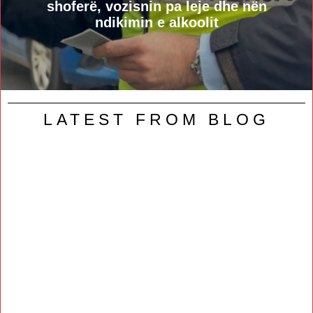
shoferë, vozisnin pa leje dhe nën
ndikimin e alkoolit
LATEST FROM BLOG