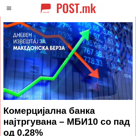
Комерцијална банка
најтргувана – МБИ10 со пад
од 0,28%