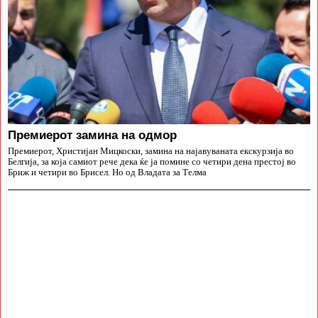
Премиерот замина на одмор
Премиерот, Христијан Мицкоски, замина на најавуваната екскурзија во
Белгија, за која самиот рече дека ќе ја помине со четири дена престој во
Бриж и четири во Брисел. Но од Владата за Телма