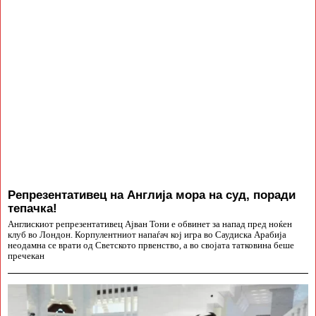
Репрезентативец на Англија мора на суд, поради
тепачка!
Англискиот репрезентативец Ајван Тони е обвинет за напад пред ноќен
клуб во Лондон. Корпулентниот напаѓач кој игра во Саудиска Арабија
неодамна се врати од Светското првенство, а во својата татковина беше
пречекан