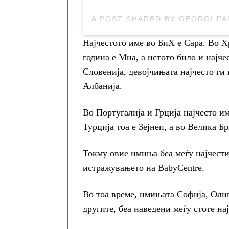
Најчестото име во БиХ е Сара. Во Х
година е Миа, а истото било и најче
Словенија, девојчињата најчесто ги
Албанија.
Во Португалија и Грција најчесто и
Турција тоа е Зејнеп, а во Велика Б
Токму овие имиња беа меѓу најчести
истражувањето на BabyCentre.
Во тоа време, имињата Софија, Олив
другите, беа наведени меѓу стоте на