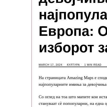
најпопул
Европа: О
изборот з
MARCH 17, 2024
КУЛТУРА
1 MIN READ
На страницата Amazing Maps е споде
најпопуларните имиња за девојчиња 
Со оглед на тоа што мапите кои ист
стануваат сè попопуларни, на една о