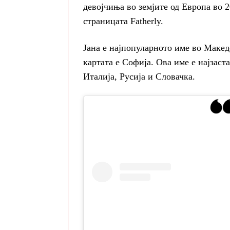
девојчиња во земјите од Европа во 2
страницата Fatherly.
Јана е најпопуларното име во Макед
картата е Софија. Ова име е најзаст
Италија, Русија и Словачка.