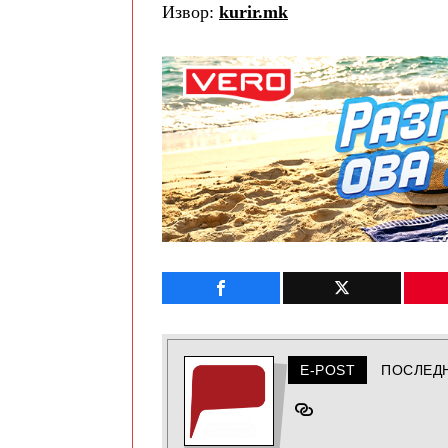
Извор:
kurir.mk
E-POST
ПОСЛЕД