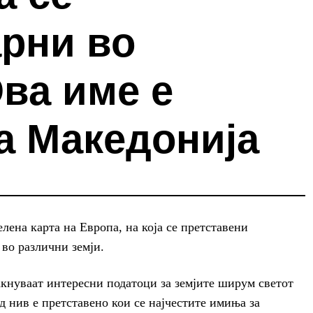
арни во
ва име е
а Македонија
лена карта на Европа, на која се претставени
во различни земји.
акнуваат интересни податоци за земјите ширум светот
д нив е претставено кои се најчестите имиња за