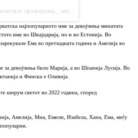
A POST SHARED BY GEORGI PAMYATNIH (@AMAZING__MAPS)
рватска најпопуларното име за девојчиња минатата
стото име во Швајцарија, но и во Естонија. Во
 нарекувале Ема во претходната година и Амелија во
ме за девојчиња било Марија, а во Шпанија Лусија. Во
ританија и Финска е Оливија.
те ширум светот во 2022 година, според
ија, Амелија, Миа, Емили, Изабела, Хана, Ема, меѓу
јпопуларни.