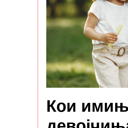
Кои имињ
девојчињ