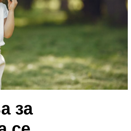
а за
а се