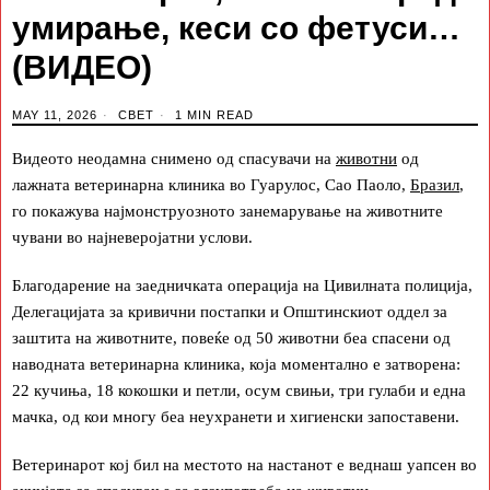
умирање, кеси со фетуси…
(ВИДЕО)
MAY 11, 2026
СВЕТ
1 MIN READ
Видеото неодамна снимено од спасувачи на
животни
од
лажната ветеринарна клиника во Гуарулос, Сао Паоло,
Бразил
,
го покажува најмонструозното занемарување на животните
чувани во најневеројатни услови.
Благодарение на заедничката операција на Цивилната полиција,
Делегацијата за кривични постапки и Општинскиот оддел за
заштита на животните, повеќе од 50 животни беа спасени од
наводната ветеринарна клиника, која моментално е затворена:
22 кучиња, 18 кокошки и петли, осум свињи, три гулаби и една
мачка, од кои многу беа неухранети и хигиенски запоставени.
Ветеринарот кој бил на местото на настанот е веднаш уапсен во