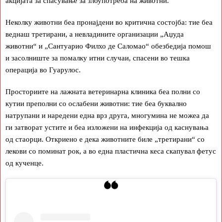
акцијата за спасување за злоупотреба на животни.
Неколку животни беа пронајдени во критична состојба: тие беа
веднаш третирани, а невладините организации „Аџуда
животни“ и „Сантуарио Филхо де Саломао“ обезбедија помош
и засолниште за помалку итни случаи, спасени во тешка
операција во Гуарулос.
Просториите на лажната ветеринарна клиника беа полни со
кутии преполни со ослабени животни: тие беа буквално
натрупани и наредени една врз друга, многумина не можеа да
ги затворат устите и беа изложени на инфекција од каснувања
од стаорци. Откриено е дека животните биле „третирани“ со
лекови со поминат рок, а во една пластична кеса скапувал фетус
од кученце.