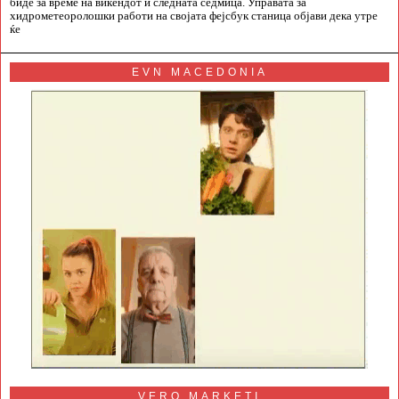
биде за време на викендот и следната седмица. Управата за
хидрометеоролошки работи на својата фејсбук станица објави дека утре
ќе
EVN MACEDONIA
VERO MARKETI