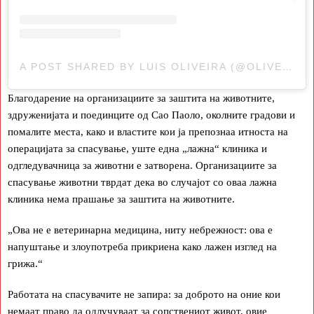
A POST SHARED BY LUIS OLIVEIRA (@OLIVEIRAONG)
Благодарение на организациите за заштита на животните,
здруженијата и поединците од Сао Паоло, околните градови и
помалите места, како и властите кои ја препознаа итноста на
операцијата за спасување, уште една „лажна“ клиника и
одгледувачница за животни е затворена. Организациите за
спасување животни тврдат дека во случајот со оваа лажна
клиника нема прашање за заштита на животните.
„Ова не е ветеринарна медицина, ниту небрежност: ова е
напуштање и злоупотреба прикриена како лажен изглед на
грижа.“
Работата на спасувачите не запира: за доброто на оние кои
немаат право да одлучуваат за сопствениот живот, овие