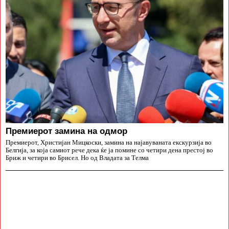
Премиерот замина на одмор
Премиерот, Христијан Мицкоски, замина на најавуваната екскурзија во
Белгија, за која самиот рече дека ќе ја помине со четири дена престој во
Бриж и четири во Брисел. Но од Владата за Телма