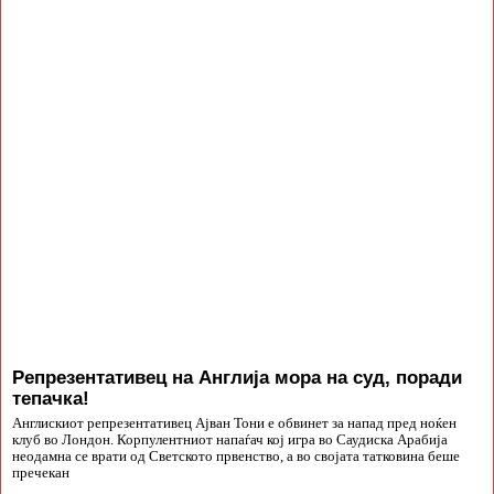
Репрезентативец на Англија мора на суд, поради
тепачка!
Англискиот репрезентативец Ајван Тони е обвинет за напад пред ноќен
клуб во Лондон. Корпулентниот напаѓач кој игра во Саудиска Арабија
неодамна се врати од Светското првенство, а во својата татковина беше
пречекан