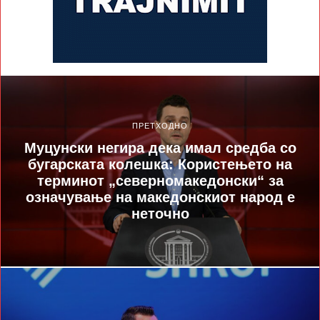
ПРЕТХОДНО
Муцунски негира дека имал средба со
бугарската колешка: Користењето на
терминот „северномакедонски“ за
означување на македонскиот народ е
неточно