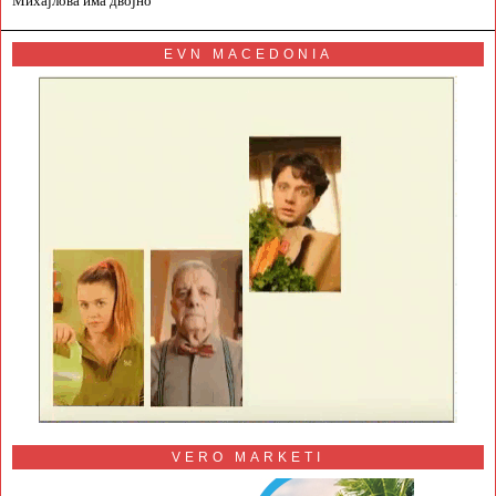
Михајлова има двојно
EVN MACEDONIA
VERO MARKETI