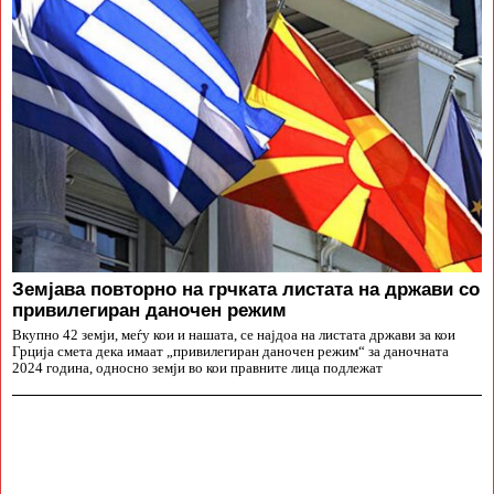
Земјава повторно на грчката листата на држави со
привилегиран даночен режим
Вкупно 42 земји, меѓу кои и нашата, се најдоа на листата држави за кои
Грција смета дека имаат „привилегиран даночен режим“ за даночната
2024 година, односно земји во кои правните лица подлежат