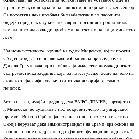
однесуваат на обврската за истакнување на уставното име на
згради и услуги поврзани на јавниот и поширокиот јавен сектор.
Се потсетува дека проблем бил забележан и со пасошите,
бидејќи пред неколку месеци заврши преодниот рок за нивна
замена, што им создаде проблеми на неколку патници минатото
лето.
Националистичките „круни“ на г-дин Мицкоски, кој ги посети
САД во обид да се појави како избраник на претседателот
Доналд Трамп, како прва публика ја имаа северномакедонската
екстремистичка заедница која, за потсетување, беше на чело на
скопското фалсификување на античка историја од самиот
почеток.
Згора на тоа, имајќи предвид дека ВМРО-ДПМНЕ, партијата на
г. Мицкоски, во суштина е под покровителство на унгарскиот
премиер Виктор Орбан, јасно е дека оние што се на власт во
Скопје веруваат дека администрацијата на Трамп, врз основа на
сето она што е поддржано од нејзините функционери досега, ќе