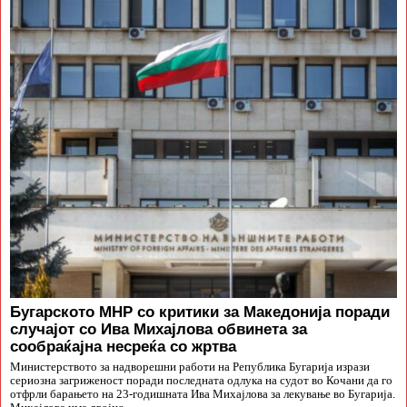
Бугарското МНР со критики за Македонија поради
случајот со Ива Михајлова обвинета за
сообраќајна несреќа со жртва
Министерството за надворешни работи на Република Бугарија изрази
сериозна загриженост поради последната одлука на судот во Кочани да го
отфрли барањето на 23-годишната Ива Михајлова за лекување во Бугарија.