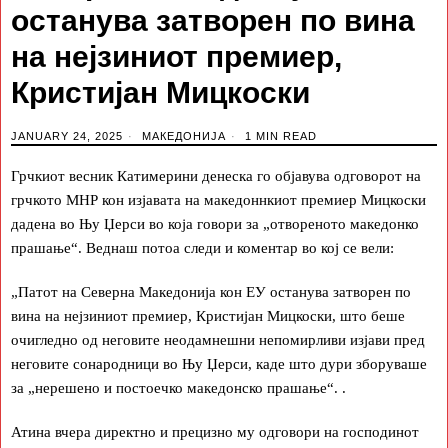
останува затворен по вина
на нејзиниот премиер,
Кристијан Мицкоски
JANUARY 24, 2025
МАКЕДОНИЈА
1 MIN READ
Грчкиот весник Катимерини денеска го објавува одговорот на
грчкото МНР кон изјавата на македоннкиот премиер Мицкоски
дадена во Њу Џерси во која говори за „отвореното македонко
прашање“. Веднаш потоа следи и коментар во кој се вели:
„Патот на Северна Македонија кон ЕУ останува затворен по
вина на нејзиниот премиер, Кристијан Мицкоски, што беше
очигледно од неговите неодамнешни непомирливи изјави пред
неговите сонародници во Њу Џерси, каде што дури зборуваше
за „нерешено и постоечко македонско прашање“. .
Атина вчера директно и прецизно му одговори на господинот