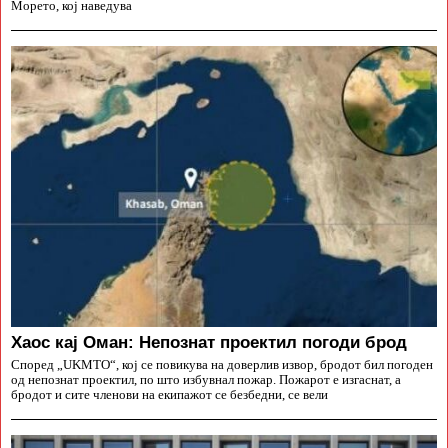
Морето, кој наведува
Хаос кај Оман: Непознат проектил погоди брод
Според „UKMTO“, кој се повикува на доверлив извор, бродот бил погоден
од непознат проектил, по што избувнал пожар. Пожарот е изгаснат, а
бродот и сите членови на екипажот се безбедни, се вели