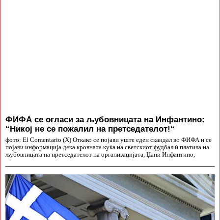
ФИФА се огласи за љубовницата на Инфантино:
“Никој не се пожалил на претседателот!“
фото: El Comentario (X) Откако се појави уште еден скандал во ФИФА и се
појави информација дека кровната куќа на светскиот фудбал ѝ платила на
љубовницата на претседателот на организацијата, Џани Инфантино,