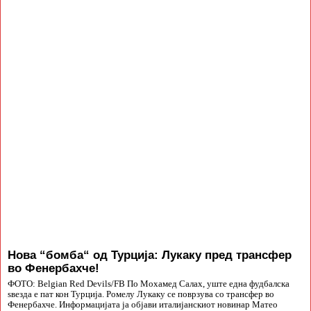
Нова “бомба“ од Турција: Лукаку пред трансфер
во Фенербахче!
ФОТО: Belgian Red Devils/FB По Мохамед Салах, уште една фудбалска
ѕвезда е пат кон Турција. Ромелу Лукаку се поврзува со трансфер во
Фенербахче. Информацијата ја објави италијанскиот новинар Матео