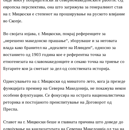
биде многу попријателски за северномакедонските работи. Од
европска перспектива, она што загрижува за генералниот став
на г. Мицкоски е степенот на проширување на руското влијание
во Скопје.
Во својата изјава, г. Мицкоски, покрај референците за
„нерешено македонско прашање“, зборуваше и за неговата
влада како бранител на „идеалите на Илинден“, односно за
востанието од 1903 година кое е референтна точка за
етногенезата на славомакедонците и секако точка на триење со
Бугарите кои ја сметаат за дел од сопствената историја.
Однесувањето на г. Мицкоски од минатото лето, кога ја презеде
функцијата премиер на Северна Македонија, не покажува некои
особени флуктуации. Се фокусира на острата националистичка
реторика и постојаното преиспитување на Договорот од
Преспа.
Ставот на г. Мицкоски беше и главната причина што доведе до
одвојување на кандидатурата на Северна Македонија од таа на