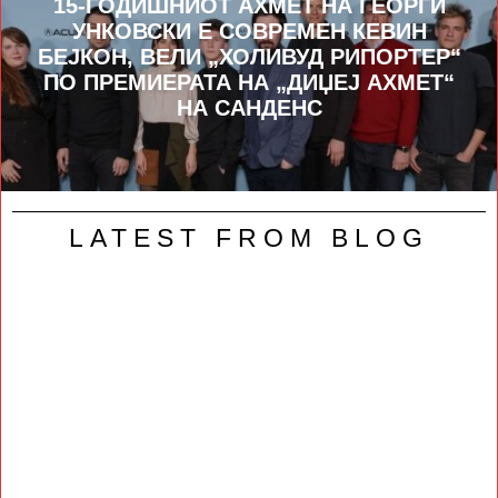
15-ГОДИШНИОТ АХМЕТ НА ГЕОРГИ
УНКОВСКИ Е СОВРЕМЕН КЕВИН
БЕЈКОН, ВЕЛИ „ХОЛИВУД РИПОРТЕР“
ПО ПРЕМИЕРАТА НА „ДИЏЕЈ АХМЕТ“
НА САНДЕНС
LATEST FROM BLOG