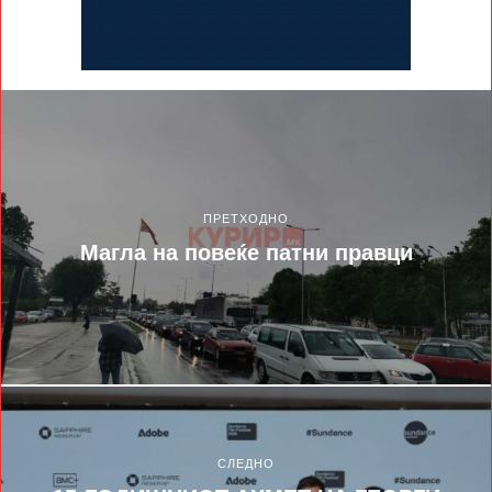
ПРЕТХОДНО
Магла на повеќе патни правци
СЛЕДНО