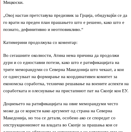
Мицкоски.
„Овој настан претставува предизвик за Грција, обидувајќи се да
го врати на преден план прашањето што е решено, како што е
познато, дефинитивно и неотповикливо.“
Катимерини продолжува со коментар:
Во сегашните околности, Атина нема причина да продолжи
дури и со едноставни потези, како што е ратификацијата на
трите меморандуми со Северна Македонија што чекаат, а кои
се однесуваат на формирање на координативен комитет за
економска соработка, техничко решавање на воените аспекти на
соработката и олеснување на пристапниот пат на Скопје кон ЕУ.
Доцнењето на ратификацијата на овие меморандуми често
може да се користи како аргумент од страна на Северна
Македонија, но тоа се детали, особено ако се споредат со
опструкционизмот на владата во Скопје за прашања кои се