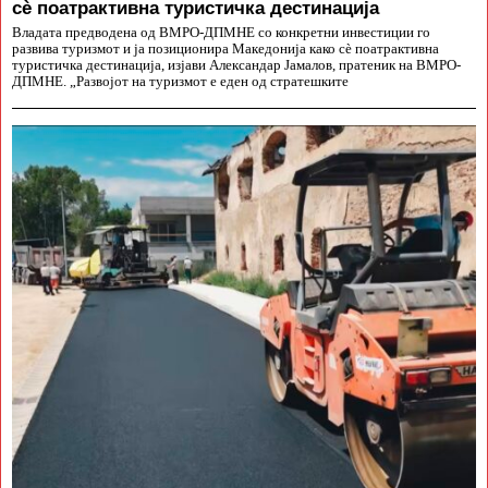
сè поатрактивна туристичка дестинација
Владата предводена од ВМРО-ДПМНЕ со конкретни инвестиции го
развива туризмот и ја позиционира Македонија како сè поатрактивна
туристичка дестинација, изјави Александар Јамалов, пратеник на ВМРО-
ДПМНЕ. „Развојот на туризмот е еден од стратешките