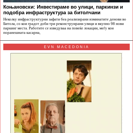
Коњановски: Инвестираме во улици, паркинзи и
подобра инфраструктура за битолчани
Неколку инфраструктурни зафати беа реализирани изминатите денови во
Битола, со кои градот доби три реконструирани улици и вкупно 98 нови
паркинг места. Работите се изведуваа на повеќе локации, меѓу кои
поранешната касарна,
EVN MACEDONIA