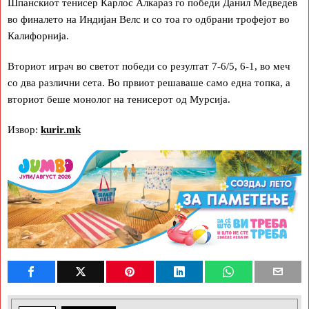
Шпанскиот тенисер Карлос Алкараз го победи Данил Медведев
во финалето на Индијан Велс и со тоа го одбрани трофејот во
Калифорнија.
Вториот играч во светот победи со резултат 7-6/5, 6-1, во меч
со два различни сета. Во првиот решаваше само една топка, а
вториот беше монолог на тенисерот од Мурсија.
Извор:
kurir.mk