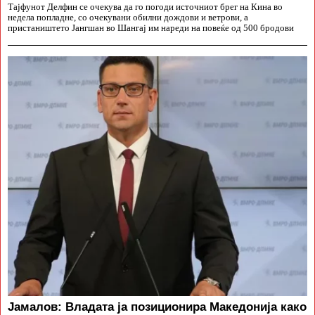
Тајфунот Делфин се очекува да го погоди источниот брег на Кина во
недела попладне, со очекувани обилни дождови и ветрови, а
пристаништето Јангшан во Шангај им нареди на повеќе од 500 бродови
Јамалов: Владата ја позиционира Македонија како