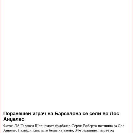
Поранешен играч на Барселона се сели во Лос
Анџелес
Фото: ЛА Галакси Шпанскиот фудбалер Серхи Роберто потпиша за Лос
Анџелес Галакси Како што беше најавено, 34-годишниот играч од