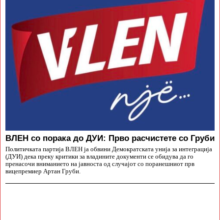
ВЛЕН со порака до ДУИ: Прво расчистете со Груби
Политичката партија ВЛЕН ја обвини Демократската унија за интеграција
(ДУИ) дека преку критики за владините документи се обидува да го
пренасочи вниманието на јавноста од случајот со поранешниот прв
вицепремиер Артан Груби.