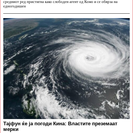
средниот ред пристигна како слободен агент од Комо и се обврза на
едногодишен
Тајфун ќе ја погоди Кина: Властите преземаат
мерки