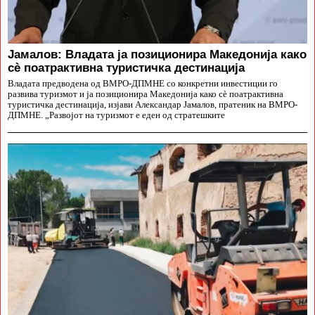
Јамалов: Владата ја позиционира Македонија како
сè поатрактивна туристичка дестинација
Владата предводена од ВМРО-ДПМНЕ со конкретни инвестиции го
развива туризмот и ја позиционира Македонија како сè поатрактивна
туристичка дестинација, изјави Александар Јамалов, пратеник на ВМРО-
ДПМНЕ. „Развојот на туризмот е еден од стратешките