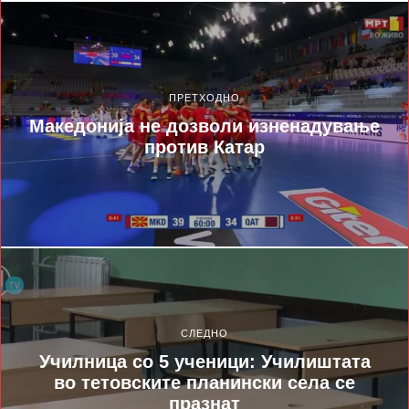
ПРЕТХОДНО
Македонија не дозволи изненадување
против Катар
СЛЕДНО
Училница со 5 ученици: Училиштата
во тетовските планински села се
празнат