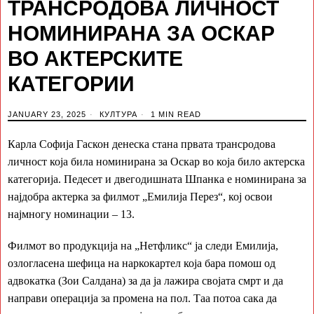
ТРАНСРОДОВА ЛИЧНОСТ
НОМИНИРАНА ЗА ОСКАР
ВО АКТЕРСКИТЕ
КАТЕГОРИИ
JANUARY 23, 2025
КУЛТУРА
1 MIN READ
Карла Софија Гаскон денеска стана првата трансродова
личност која била номинирана за Оскар во која било актерска
категорија. Педесет и двегодишната Шпанка е номинирана за
најдобра актерка за филмот „Емилија Перез“, кој освои
најмногу номинации – 13.
Филмот во продукција на „Нетфликс“ ја следи Емилија,
озлогласена шефица на наркокартел која бара помош од
адвокатка (Зои Салдана) за да ја лажира својата смрт и да
направи операција за промена на пол. Таа потоа сака да