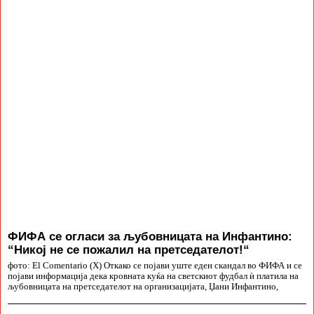
ФИФА се огласи за љубовницата на Инфантино:
“Никој не се пожалил на претседателот!“
фото: El Comentario (X) Откако се појави уште еден скандал во ФИФА и се
појави информација дека кровната куќа на светскиот фудбал ѝ платила на
љубовницата на претседателот на организацијата, Џани Инфантино,