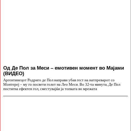
Од Де Пол за Меси – емотивен момент во Мајами
(ВИДЕО)
Аргентинецот Родриго де Пол направи убав гест на натпреварот со
Монтереј – му го посвети голот на Лео Меси. Во 32-та минута, Де Пол
постигна ефектен гол, сместувајќи ја топката во мрежата