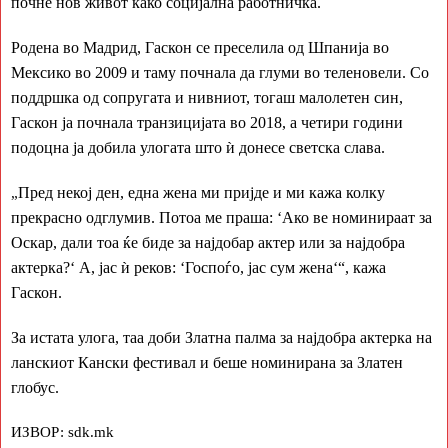
почне нов живот како социјална работничка.
Родена во Мадрид, Гаскон се преселила од Шпанија во
Мексико во 2009 и таму почнала да глуми во теленовели. Со
поддршка од сопругата и нивниот, тогаш малолетен син,
Гаскон ја почнала транзицијата во 2018, а четири години
подоцна ја добила улогата што ѝ донесе светска слава.
Пред некој ден, една жена ми пријде и ми кажа колку
„
прекрасно одглумив. Потоа ме праша: ‘Ако ве номинираат за
Оскар, дали тоа ќе биде за најдобар актер или за најдобра
актерка?‘ А, јас ѝ реков: ‘Госпоѓо, јас сум жена‘“, кажа
Гаскон.
За истата улога, таа доби Златна палма за најдобра актерка на
ланскиот Кански фестивал и беше номинирана за Златен
глобус.
ИЗВОР: sdk.mk