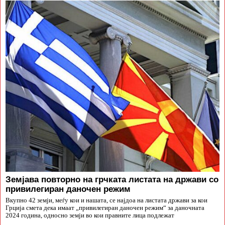
Земјава повторно на грчката листата на држави со
привилегиран даночен режим
Вкупно 42 земји, меѓу кои и нашата, се најдоа на листата држави за кои
Грција смета дека имаат „привилегиран даночен режим“ за даночната
2024 година, односно земји во кои правните лица подлежат