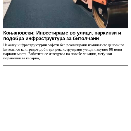
Коњановски: Инвестираме во улици, паркинзи и
подобра инфраструктура за битолчани
Неколку инфраструктурни зафати беа реализирани изминатите денови во
Битола, со кои градот доби три реконструирани улици и вкупно 98 нови
паркинг места. Работите се изведуваа на повеќе локации, меѓу кои
поранешната касарна,