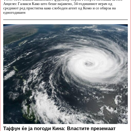
Анџелес Галакси Како што беше најавено, 34-годишниот играч од
средниот ред пристигна како слободен агент од Комо и се обврза на
едногодишен
Тајфун ќе ја погоди Кина: Властите преземаат