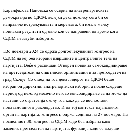
Каранфилова Пановска се осврна на внатрепартиската
демократија во СДСМ, велејќи дека доколку сега би се
направиле истражувањата и мерењата, би имале малку
поинакви резултати од овие кои се направени во време кога
СДСМ ги загуби изборите.
„Во ноември 2024 се одржа долгоочекуваниот конгрес на
СДСМ на кој беа избрани извршните и централните тела на
партијата. Веќе е распишан Отворен повик за самокандидирање
на претседатели на општински организации и за претседател на
град Скопје. Со оглед на тоа дека лидерот на СДСМ беше
избран од директни, внатрепартиски избори, а после следеше
период од неколкумесечно негово консолидирање за да може да
настапи со стратегија околу тоа како да се воспостави
понатамошното раководство. И во тој контекст највисокиот
орган на партијата, конгресот, одржа седница на 27 ноември. На
последниот 30. конгрес на СДСМ каде бев избрана како
заменик-претседател на партијата, функција каде се водеше