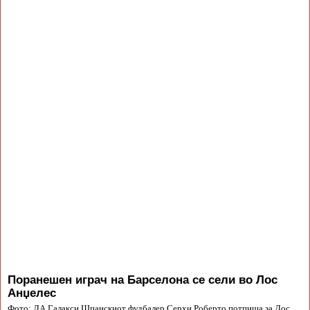
Поранешен играч на Барселона се сели во Лос
Анџелес
Фото: ЛА Галакси Шпанскиот фудбалер Серхи Роберто потпиша за Лос