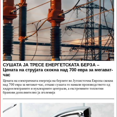
СУШАТА ЈА ТРЕСЕ ЕНЕРГЕТСКАТА БЕРЗА –
Цената на струјата скокна над 700 евра за мегават-
час
Цената на електричната енергија на берзите во Југоисточна Европа скокна
над 700 евра за мегават-час, откако сушата го намали производството од
хидроелектраните и нуклеарните централи, а екстремните топлотни
бранови дополнително ја зголемија