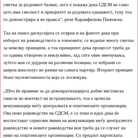
сметка за родовиот баланс, што е покажа дека СДСМ не само
што има свесност и приоритет за родовата еднаквост, туку тоа
го демонстрира и во пракса“, рече Каранфилова Пановска.
Таа на панел дискусијата се осврна и на фактот дека при
изборот на раководството и членовите, се водеше многу сметка
за неколку принципи, а тоа принципот дека процесот треба да
се одвива отворено и инклузивно, зад сите овие именувања,
луѓето кои се дојдени на различни позиции, се избрани со
широк консензус во рамки на самата партија. Вториот принцип
беше мултиетничноста која се зголемува.
„Што ќе правиме за да демократизацијата добие вистинска
смисла во контекст на истражувањето, тоа е целосна
комуникација меѓу централната и општинските организации.
Ова ново раководство на СДСМ, е со план и идеа дека ќе
воспостават сериозни линии на комуникации меѓу централното
раководство и новите раководства кои треба да се случат на
ниво на општинските организации. Со предлог партиската