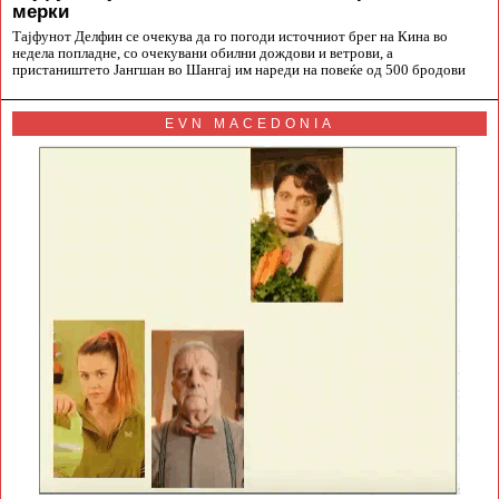
мерки
Тајфунот Делфин се очекува да го погоди источниот брег на Кина во
недела попладне, со очекувани обилни дождови и ветрови, а
пристаништето Јангшан во Шангај им нареди на повеќе од 500 бродови
EVN MACEDONIA