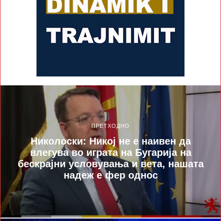
ПРЕТХОДНО
Николоски: Никој не е наивен да
влегува во играта на Бугарија на
бескрајни условувања и вета, нашата
надеж е фер однос