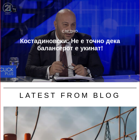
СЛЕДНО
Костадиновски: Не е точно дека
балансерот е укинат!
LATEST FROM BLOG