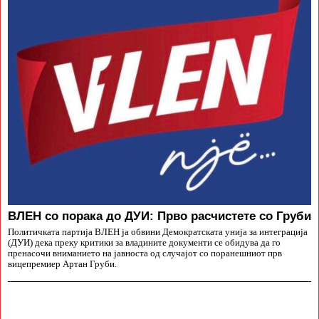
ВЛЕН со порака до ДУИ: Прво расчистете со Груби
Политичката партија ВЛЕН ја обвини Демократската унија за интеграција
(ДУИ) дека преку критики за владините документи се обидува да го
пренасочи вниманието на јавноста од случајот со поранешниот прв
вицепремиер Артан Груби.