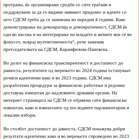
програма, ќе организираме средби со сите граѓани и
поддржувачи за да го видиме нивниот придонес и идеите со
што СДСМ треба да се занимава во наредни 4 години. Како
демонстрирање на демократија и демократичност, СДСМ ќе
оди во насока и на интегрирање на младите и жените кои се во
фокусот, покрај мултиетничноста“, рече заменик
претседателката на СДСМ, Каранфилова-Пановска.
Во делот на финансиска транспарентност и достапност до
јавноста, резултатите од мерењето во 2024 година остануваат
речиси идентични како и во 2023 година. СДСМ има
разработени процедури за финансиско работење и редовно
доставува извештаи до надлежните државни органи. На
интернет страницата на СДСМ се објавени сите финансиски
извештаи, како и извештаите од последните парламентарни и
локални избори.
Во столбот достапност до јавноста, СДСМ покажува добри
резултати идентично како и во мерењето спроведено во 2023