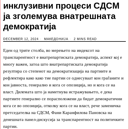
инклузивни процеси СДСМ
ја зголемува внатрешната
демократија
DECEMBER 12, 2024
МАКЕДОНИЈА
2 MINS READ
Еден од трите столба, во мерењето на индексот на
транспарентност е внатрепартиската демократија, аспект кој е
многу важен, затоа што внатрепартиската демократија
резултира со степенот на демократизација на партиите и
рефлектира како како тие партии се однесуваат кон граѓаните и
кон јавноста, генерално и кога се опозиција, но и кога се на
власт. Дилемата што ја наметнува истражувањето, е дека
партиите генерално се порасположени да бидат демократични
кога се во опозиција, отколку кога се на власт, рече заменичка
претседателка на СДСМ, Фани Каранфилова Пановска на
денешната панел-дискусија за транспарентност на политичките
партии.