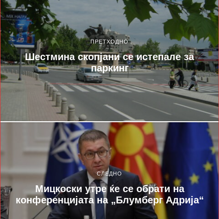
ПРЕТХОДНО
Шестмина скопјани се истепале за
паркинг
СЛЕДНО
Мицкоски утре ќе се обрати на
конференцијата на „Блумберг Адрија“