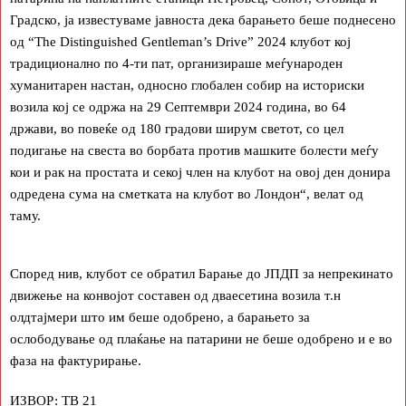
Градско, ја известуваме јавноста дека барањето беше поднесено
од “The Distinguished Gentleman’s Drive” 2024 клубот кој
традиционално по 4-ти пат, организираше меѓународен
хуманитарен настан, односно глобален собир на историски
возила кој се одржа на 29 Септември 2024 година, во 64
држави, во повеќе од 180 градови ширум светот, со цел
подигање на свеста во борбата против машките болести меѓу
кои и рак на простата и секој член на клубот на овој ден донира
одредена сума на сметката на клубот во Лондон“, велат од
таму.
Според нив, клубот се обратил Барање до ЈПДП за непрекинато
движење на конвојот составен од дваесетина возила т.н
олдтајмери што им беше одобрено, а барањето за
ослободување од плаќање на патарини не беше одобрено и е во
фаза на фактурирање.
ИЗВОР:
ТВ 21