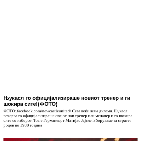
Њукасл го официјализираше новиот тренер и ги
шокира сите!(ФОТО)
ФОТО:.facebook.com/newcastleunited/ Сега веќе нема дилеми. Њукасл
вечерва го официјализираше својот нов тренер или менаџер и го шокира
сите со изборот. Тоа е Германецот Матијас Јајсле. Зборуваме за стратег
роден во 1988 година