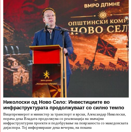
Николоски од Ново Село: Инвестициите во
инфраструктурата продолжуваат со силно темпо
Вицепремиерот и министер за транспорт и врски, Александар Николоски,
порача дека Владата продолжува со реализација на значајни
инфраструктурни проекти и подобрување на поврзаноста со македонската
дијаспора. Тој информираше дека вечерва, на покана