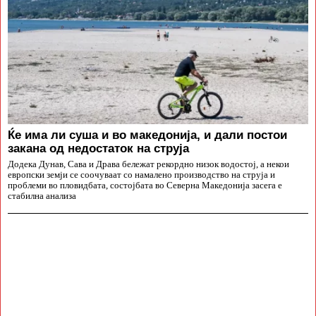
Ќе има ли суша и во македонија, и дали постои
закана од недостаток на струја
Додека Дунав, Сава и Драва бележат рекордно низок водостој, а некои
европски земји се соочуваат со намалено производство на струја и
проблеми во пловидбата, состојбата во Северна Македонија засега е
стабилна анализа