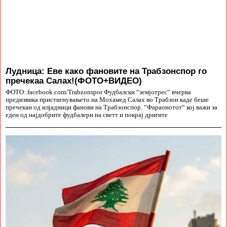
Лудница: Еве како фановите на Трабзонспор го
пречекаа Салах!(ФОТО+ВИДЕО)
ФОТО:.facebook.com/Trabzonspor Фудбалски “земјотрес“ вчерва
предизвика пристигнувањето на Мохамед Салах во Трабзон каде беше
пречекан од илјадници фанови на Трабзонспор. “Фараонотот“ кој важи за
еден од најдобрите фудбалери на светт и покрај дригите