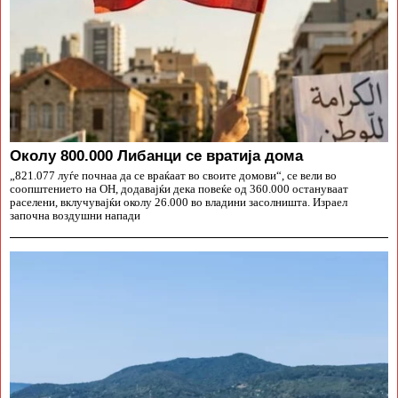
Околу 800.000 Либанци се вратија дома
„821.077 луѓе почнаа да се враќаат во своите домови“, се вели во
соопштението на ОН, додавајќи дека повеќе од 360.000 остануваат
раселени, вклучувајќи околу 26.000 во владини засолништа. Израел
започна воздушни напади