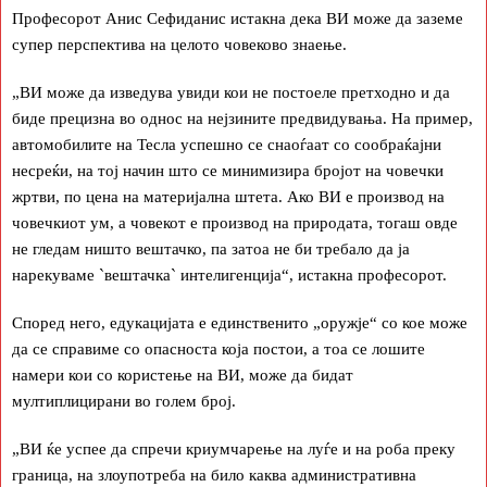
Професорот Анис Сефиданис истакна дека ВИ може да заземе
супер перспектива на целото човеково знаење.
„ВИ може да изведува увиди кои не постоеле претходно и да
биде прецизна во однос на нејзините предвидувања. На пример,
автомобилите на Тесла успешно се снаоѓаат со сообраќајни
несреќи, на тој начин што се минимизира бројот на човечки
жртви, по цена на материјална штета. Ако ВИ е производ на
човечкиот ум, а човекот е производ на природата, тогаш овде
не гледам ништо вештачко, па затоа не би требало да ја
нарекуваме `вештачка` интелигенција“, истакна професорот.
Според него, едукацијата е единственито „оружје“ со кое може
да се справиме со опасноста која постои, а тоа се лошите
намери кои со користење на ВИ, може да бидат
мултиплицирани во голем број.
„ВИ ќе успее да спречи криумчарење на луѓе и на роба преку
граница, на злоупотреба на било каква административна