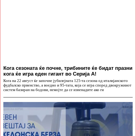
Кога сезоната ќе почне, трибините ќе бидат празни
кога ќе игра еден гигант во Серија А!
Кога на 22 август ќе започне јубилејната 125-та сезона од италијанското
фудбалско првенство, а воедно и 95-тата, која се игра според двокружниот
систем базиран на бодови, немојте да се изненадите ако ги