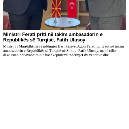
Ministri Ferati priti në takim ambasadorin e
Republikës së Turqisë, Fatih Ulusoy
Ministri i Marrëdhënieve ndërmjet Bashkësive, Agon Ferati, priti sot në takim
ambasadorin e Republikës së Turqisë në Shkup, Fatih Ulusoy, me të cilin
diskutuan për avancimin e bashkëpunimit ndërmjet dy vendeve dhe