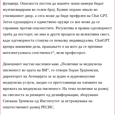
фунцкија. Опасноста постои да нашите лоши намери бидат
мултиплицирани во голем број. Булинг порано имало во
училишниот двор, а сега може да биде префрлен на Chat GPT.
Затоа едукацијата е единствено оружје со кое може да се
справиме против опасностите. Регулатива и правна одговорност
треба да постојат, но има и други процеси на колективна свест,
каде одговорноста станува се помалку индивидуална. ChatGPT
креира книжевни дела, прашањето е на кого да се препише
интелектуалната сопственост“, вели професорот.
Денешниот настан насловен како „Политики за медиумска
писменост во ерата на ВИ“, го отвори Зоран Трајчевски,
директорот на Агенцијата за за аудио и аудиовизуелни
медиумски услуги, заедно со претставници на членките на
мрежата на медиумска писменост. На тема политики за развој
на свесноста за ризиците од дезинформации, зборуваше
Снежана Трпевска од Институтот за истражување на
општествениот развој РЕСИС.