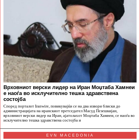
Врховниот верски лидер на Иран Моџтаба Хамнеи
е наоѓа во исклучително тешка здравствена
состојба
Според порталот Iranwire, повикувајќи се на два извори блиски до
администрацијата на иранскиот претседател Масуд Пезешкијан,
врховниот верски лидер на Иран, ајатолахот Моџтаба Хамнеи, се наоѓа во
исклучително тешка здравствена состојба и
EVN MACEDONIA