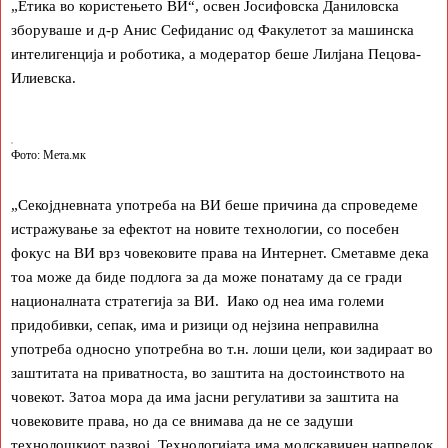
„Етика во користењето ВИ“, освен Јосифовска Даниловска
зборуваше и д-р Анис Сефиданис од Факулетот за машинска
интелигенција и роботика, а модератор беше Лилјана Пецова-
Илиевска.
Фото: Мета.мк
„Секојдневната употреба на ВИ беше причина да спроведеме
истражување за ефектот на новите технологии, со посебен
фокус на ВИ врз човековите права на Интернет. Сметавме дека
тоа може да биде подлога за да може понатаму да се гради
националната стратегија за ВИ. Иако од неа има големи
придобивки, сепак, има и ризици од нејзина неправилна
употреба односно употребна во т.н. лоши цели, кои задираат во
заштитата на приватноста, во заштита на достоинството на
човекот. Затоа мора да има јасни регулативи за заштита на
човековите права, но да се внимава да не се задуши
технолошкиот развој. Технологијата има молскавичен напредок,