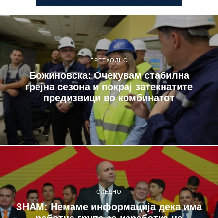
ПРЕТХОДНО
Божиновска: Очекувам стабилна
грејна сезона и покрај затекнатите
предизвици во комбинатот
СЛЕДНО
ЗНАМ: Немаме информација дека има
работна група за изработка на