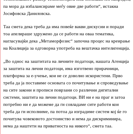
па мора да избалансираме меѓу овие две работи“, истакна
Јосифовска Даниловска.
Таа смета дека треба да има повеќе вакви дискусии и поради
тоа апелираше здружено да се работи на оваа тематика,
нагласувајќи дека „Метаморфозис“ започна процес на креирање
на Коалиција за одговорна употреба на вештачка интелигенција.
„Во однос на заштитата на личните податоци, нашата Агенција
за заштита на лични податоци, има изготвено прирачници,
платформа за е-учење, кои не се доволно искористени. Прво
треба да ја поставиме основата со почитување и спроведување
на сите закони и прописи поврзани со различни дигитални
системи, заштита на лични податоци. ВИ ни е на праг и затоа
потребно ни е да можеме да ги совладаме сите работи кои
треба да ги исполниме, па потоа да изградиме систем кој ќе го
почитува човековото достоинство и нема да дискриминира,
нема да наштети на приватноста на никого“, смета таа.