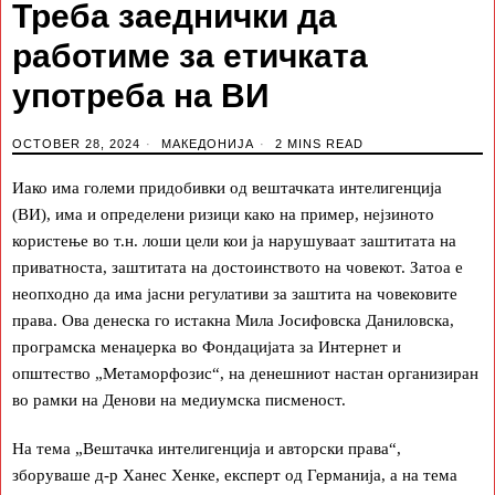
Треба заеднички да
работиме за етичката
употреба на ВИ
OCTOBER 28, 2024
МАКЕДОНИЈА
2 MINS READ
Иако има големи придобивки од вештачката интелигенција
(ВИ), има и определени ризици како на пример, нејзиното
користење во т.н. лоши цели кои ја нарушуваат заштитата на
приватноста, заштитата на достоинството на човекот. Затоа е
неопходно да има јасни регулативи за заштита на човековите
права. Ова денеска го истакна Мила Јосифовска Даниловска,
програмска менаџерка во Фондацијата за Интернет и
општество „Метаморфозис“, на денешниот настан организиран
во рамки на Денови на медиумска писменост.
На тема „Вештачка интелигенција и авторски права“,
зборуваше д-р Ханес Хенке, експерт од Германија, а на тема