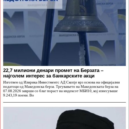
22,7 милиони денари промет на Берзата –
најголем интерес за банкарските акци
Изготвен од Илирика Инвестментс АД Скопје врз основа на официјални
податоци од Македонска берза. Тргувањето на Македонската берза на
07.08.2026 заврши со благ пораст на индексот МБИ10, кој изнесуваше
9.243,19 поени. Во