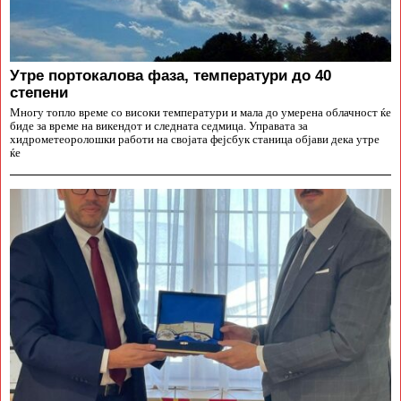
Утре портокалова фаза, температури до 40
степени
Многу топло време со високи температури и мала до умерена облачност ќе
биде за време на викендот и следната седмица. Управата за
хидрометеоролошки работи на својата фејсбук станица објави дека утре
ќе