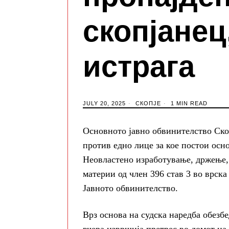
скопјанец
истрага
JULY 20, 2025
СКОПЈЕ
1 MIN READ
Основното јавно обвинителство Ско
против едно лице за кое постои осн
Неовластено изработување, држење,
материи од член 396 став 3 во врск
Јавното обвинителство.
Врз основа на судска наредба обезб