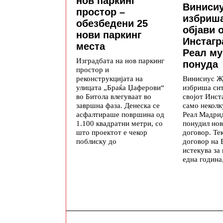
нов паркинг
Винисиу
простор –
избриша
обезбедени 25
објави 
нови паркинг
Инстагр
места
Реал му
Изградбата на нов паркинг
понуда
простор и
реконструкцијата на
Винисиус Ж
улицата „Браќа Џаферови“
избриша си
во Битола влегуваат во
својот Инст
завршна фаза. Денеска се
само неколк
асфалтираше површина од
Реал Мадри
1.100 квадратни метри, со
понудил нов
што проектот е чекор
договор. Те
поблиску до
договор на 
истекува за
една година