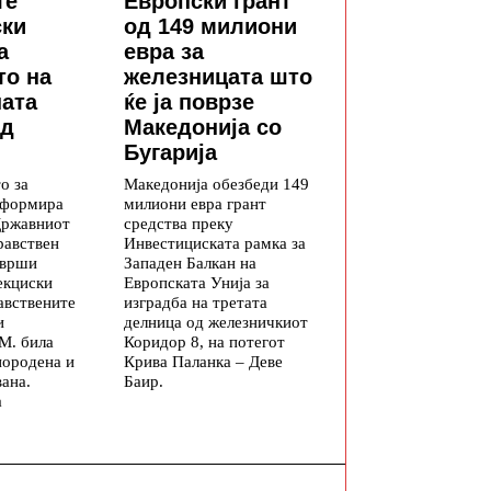
те
Европски грант
ски
од 149 милиони
а
евра за
то на
железницата што
ната
ќе ја поврзе
од
Македонија со
Бугарија
о за
Македонија обезбеди 149
информира
милиони евра грант
Државниот
средства преку
равствен
Инвестициската рамка за
зврши
Западен Балкан на
екциски
Европската Унија за
авствените
изградба на третата
и
делница од железничкиот
М. била
Коридор 8, на потегот
породена и
Крива Паланка – Деве
ана.
Баир.
а