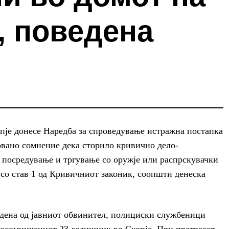
, поведена
пје донесе Наредба за спроведување истражна постапка
овано сомнение дека сторило кривично дело-
 посредување и тргување со оружје или распрскувачки
а со став 1 од Кривичниот законик, соопшти денеска
едена од јавниот обвинител, полициски службеници