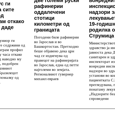
две големи руски
вонредни
с ги
рафинерии
инспекци
 сите
оддалечени
надзори з
од
стотици
лекување
ам откако
километри од
19-годиш
 даде
границата
родилка 
Струмица
Погодени биле рафинерии
униор ги
во Јарослав и во
Министерствот
те содржини од
Башкортостан. Претходно
здравство ја 
аграм профил
беше објавено дека црн
јавноста дека 
у часа откако
чад се издигнува од
санитарен и зд
д наводно му
правецот на рафинеријата
инспекторат и
, подобрен
во Јарослав, една од петте
вонредни инсп
ковниот
најголеми во земјата.
надзори во здр
Бразилецот
Регионалниот гувернер
установи во ко
 помалку од
михаил евраев
пациентката С.
,
прегледувана, 
понатаму лекув
„Надзорите бе
спроведени