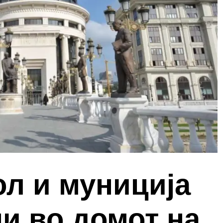
ол и муниција
и во домот на