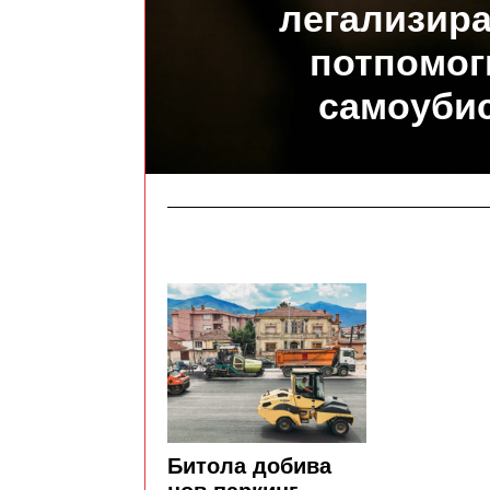
легализир
потпомог
самоуби
Битола добива