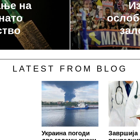
ање на
Из
нато
ослоб
ство
зал
LATEST FROM BLOG
Украина погоди
Завршија