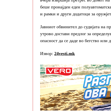
вчера извршија претрес во домот н
беше пронајден еден полуавтоматск
и рамки и други додатоци за оружјет
Јавниот обвинител до судијата на п
утрово достави предлог за определу
опасност да се даде во бегство или 
Извор:
24vesti.mk