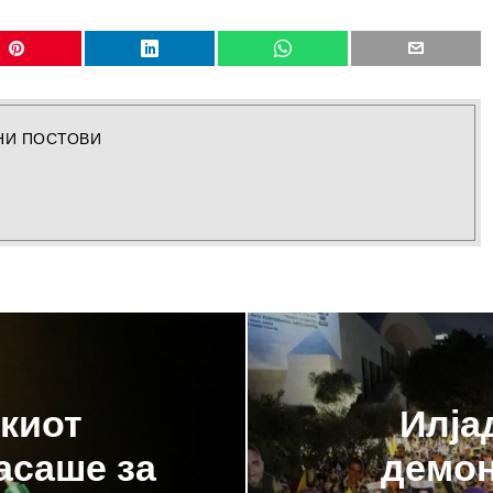
НИ ПОСТОВИ
киот
Илја
асаше за
демон