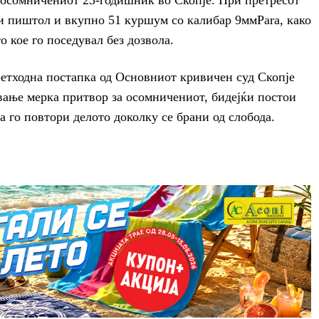
а осомничениот 23-годишник во Скопје. При претресот
и пиштол и вкупно 51 куршум со калибар 9ммPara, како
о кое го поседувал без дозвола.
ретходна постапка од Основниот кривичен суд Скопје
вање мерка притвор за осомничениот, бидејќи постои
да го повтори делото доколку се брани од слобода.