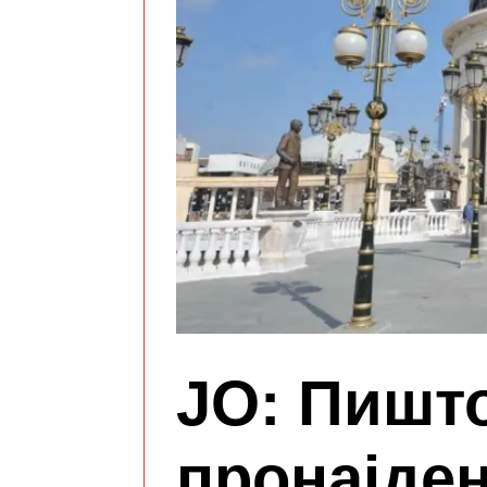
ЈО: Пишт
пронајден