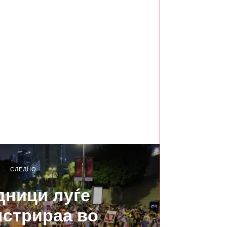
СЛЕДНО
дници луѓе
стрираа во