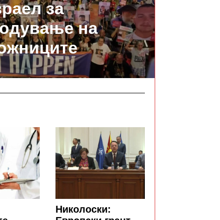
раел за
одување на
ожниците
Николоски: