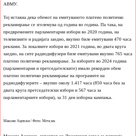
АВМУ.
Тој истакна дека обемот на емитуваното платено политичко
рекламирање се зголемува од година во година. Па така, на
предвремените парламентарни избори во 2020 година, на
телевизиите и радијата заедно, вкупно биле емитувани 470 часа
реклами. За локалните избори во 2021 година, во двата круга
заедно, на сите радиодифузери биле емитувани вкупно 765 часа
платено политичко рекламирање. За изборите во 2024 година
(парламентарни и претседателските) имало рекорден обем
платено политичко рекламирање на програмите на
радиодифузерите – вкупно околу 1.417 часа (850 часа беа за
двата круга претседателски избори и 567 часа за
парламентарните избори), за 31 ден изборна кампања.
Максим Ацевски / Фото: Мета.мк
Максим Ацевски, директор на Државниот завод за ревизија