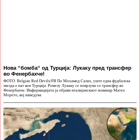
Нова “бомба“ од Турција: Лукаку пред трансфер
во Фенербахче!
ФОТО: Belgian Red Devils/FB По Мохамед Салах, уште една фудбалска
ѕвезда е пат кон Турција. Ромелу Лукаку се поврзува со трансфер во
Фенербахче. Информацијата ја објави италијанскиот новинар Матео
Морето, кој наведува