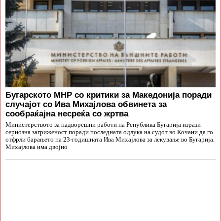
Бугарското МНР со критики за Македонија поради
случајот со Ива Михајлова обвинета за
сообраќајна несреќа со жртва
Министерството за надворешни работи на Република Бугарија изрази
сериозна загриженост поради последната одлука на судот во Кочани да го
отфрли барањето на 23-годишната Ива Михајлова за лекување во Бугарија.
Михајлова има двојно