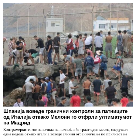
Шпанија воведе гранични контроли за патниците
од Италија откако Мелони го отфрли ултиматумот
на Мадрид
Контрамерките, кои започнаа на полноќ и ќе траат еден месец, следуваат
една недела откако италија воведе слични ограничувања по приливот на