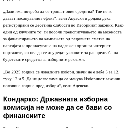
„Дали има потреба да се трошат овие средства? Тие не го
даваат посакуваниот ефект“, вели Ацевски и додава дека
регистрирани се десетина слабости во Изборниот законик. Како
едни од клучните тој ги посочи преиспитувањето на можноста
за финансирањето на кампањата од редовната сметка на
партијата и прогласување на надлежен орган за интернет
порталите, со цел да се доуредат условите за распределба на
буџетските средства за изборните реклами.
„Во 2025 година се локалните избори, значи не е веќе 5 за 12,
туку 12 и 5. Да не дозволиме да се менува Изборниот законик
половина година пред избори“, вели Ацевски.
Кондарко: Државната изборна
комисија не може да се бави со
финансиите