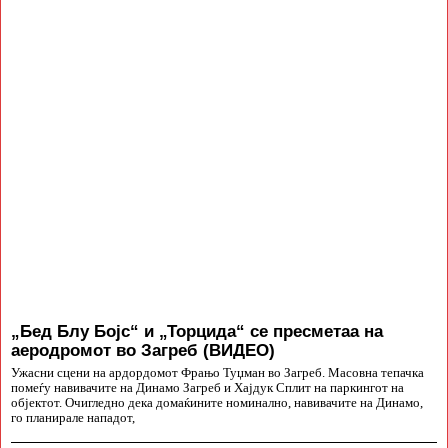
„Бед Блу Бојс“ и „Торцида“ се пресметаа на
аеродромот во Загреб (ВИДЕО)
Ужасни сцени на ардордомот Фрањо Туџман во Загреб. Масовна тепачка
помеѓу навивачите на Динамо Загреб и Хајдук Сплит на паркингот на
објектот. Очигледно дека домаќините номинално, навивачите на Динамо,
го планирале нападот,