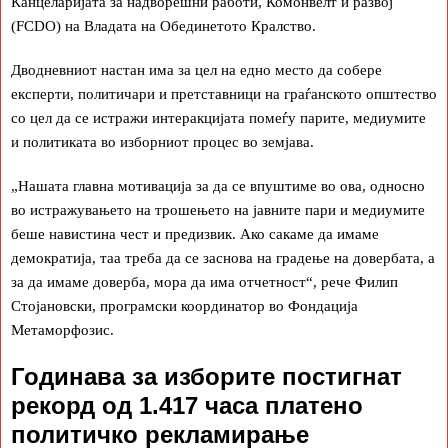
Канцеларијата за надворешни работи, Комонвелт и развој
(FCDO) на Владата на Обединетото Кралство.
Дводневниот настан има за цел на едно место да собере
експерти, политичари и претставници на граѓанското општество
со цел да се истражи интеракцијата помеѓу парите, медиумите
и политиката во изборниот процес во земјава.
„Нашата главна мотивација за да се впуштиме во ова, односно
во истражувањето на трошењето на јавните пари и медиумите
беше навистина чест и предизвик. Ако сакаме да имаме
демократија, таа треба да се заснова на градење на довербата, а
за да имаме доверба, мора да има отчетност“, рече Филип
Стојановски, програмски координатор во Фондација
Метаморфозис.
Годинава за изборите постигнат
рекорд од 1.417 часа платено
политичко рекламирање