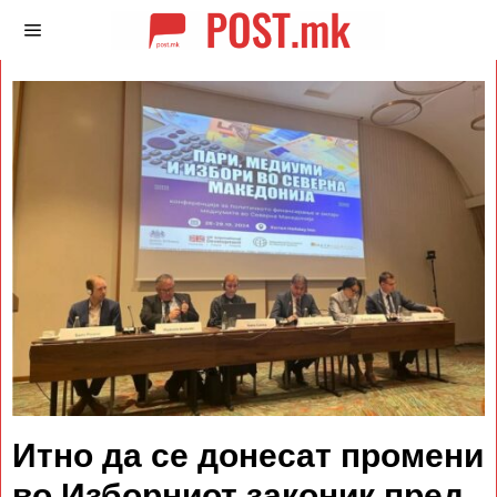
Итно да се донесат промени
во Изборниот законик пред