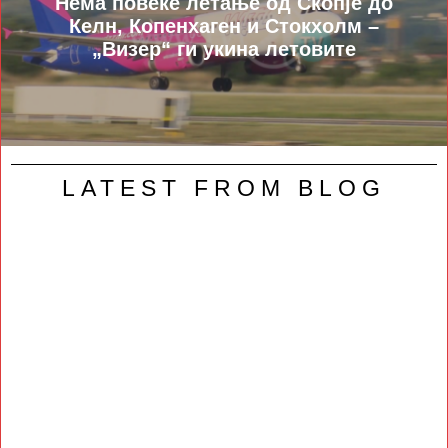
Нема повеќе летање од Скопје до
Келн, Копенхаген и Стокхолм –
„Визер“ ги укина летовите
LATEST FROM BLOG