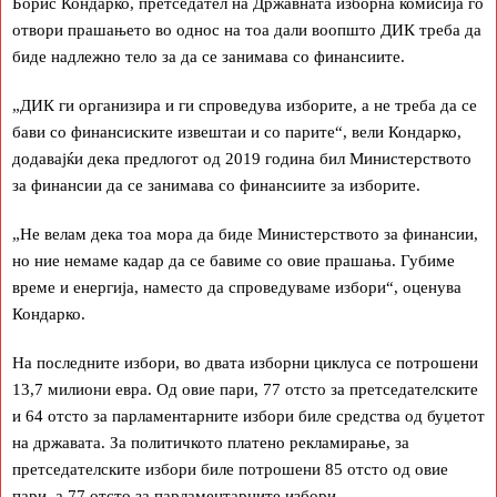
Борис Кондарко, претседател на Државната изборна комисија го
отвори прашањето во однос на тоа дали воопшто ДИК треба да
биде надлежно тело за да се занимава со финансиите.
„ДИК ги организира и ги спроведува изборите, а не треба да се
бави со финансиските извештаи и со парите“, вели Кондарко,
додавајќи дека предлогот од 2019 година бил Министерството
за финансии да се занимава со финансиите за изборите.
„Не велам дека тоа мора да биде Министерството за финансии,
но ние немаме кадар да се бавиме со овие прашања. Губиме
време и енергија, наместо да спроведуваме избори“, оценува
Кондарко.
На последните избори, во двата изборни циклуса се потрошени
13,7 милиони евра. Од овие пари, 77 отсто за претседателските
и 64 отсто за парламентарните избори биле средства од буџетот
на државата. За политичкото платено рекламирање, за
претседателските избори биле потрошени 85 отсто од овие
пари, а 77 отсто за парламентарните избори.