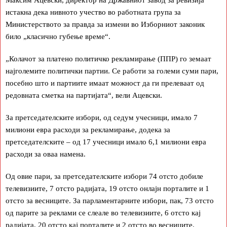
истакна дека нивното учество во работната група за
Министерството за правда за измени во Изборниот законик
било „класично губење време“.
„Колачот за платено политичко рекламирање (ППР) го земаат
најголемите политички партии. Се работи за големи суми пари,
посебно што и партиите имаат можност да ги прелеваат од
редовната сметка на партијата“, вели Ацевски.
За претседателските избори, од седум учесници, имало 7
милиони евра расходи за рекламирање, додека за
претседателските – од 17 учесници имало 6,1 милиони евра
расходи за оваа намена.
Од овие пари, за претседателските избори 74 отсто добиле
телевизиите, 7 отсто радијата, 19 отсто онлајн порталите и 1
отсто за весниците. За парламентарните избори, пак, 73 отсто
од парите за реклами се слеале во телевизиите, 6 отсто кај
радијата, 20 отсто кај порталите и 2 отсто во весниците.