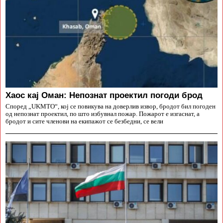
Хаос кај Оман: Непознат проектил погоди брод
Според „UKMTO“, кој се повикува на доверлив извор, бродот бил погоден
од непознат проектил, по што избувнал пожар. Пожарот е изгаснат, а
бродот и сите членови на екипажот се безбедни, се вели