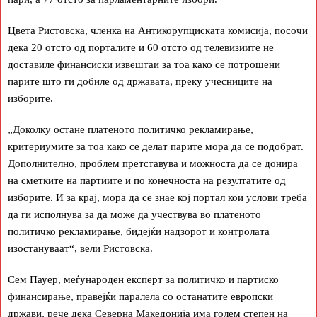
Цвета Ристовска, членка на Антикорупциската комисија, посочи
дека 20 отсто од порталите и 60 отсто од телевизиите не
доставиле финансиски извештаи за тоа како се потрошени
парите што ги добиле од државата, преку учесниците на
изборите.
„Доколку остане платеното политичко рекламирање,
критериумите за тоа како се делат парите мора да се подобрат.
Дополнително, проблем претставува и можноста да се донира
на сметките на партиите и по конечноста на резултатите од
изборите. И за крај, мора да се знае кој портал кои услови треба
да ги исполнува за да може да учествува во платеното
политичко рекламирање, бидејќи надзорот и контролата
изостануваат“, вели Ристовска.
Сем Пауер, меѓународен експерт за политичко и партиско
финансирање, правејќи паралела со останатите европски
држави, рече дека Северна Македонија има голем степен на