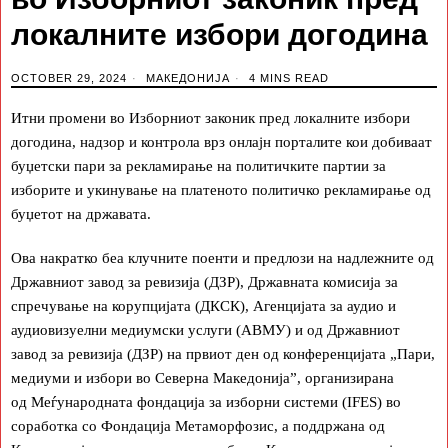
локалните избори догодина
OCTOBER 29, 2024
МАКЕДОНИЈА
4 MINS READ
Итни промени во Изборниот законик пред локалните избори
догодина, надзор и контрола врз онлајн порталите кои добиваат
буџетски пари за рекламирање на политичките партии за
изборите и укинување на платеното политичко рекламирање од
буџетот на државата.
Ова накратко беа клучните поенти и предлози на надлежните од
Државниот завод за ревизија (ДЗР), Државната комисија за
спречување на корупцијата (ДКСК), Агенцијата за аудио и
аудиовизуелни медиумски услуги (АВМУ) и од Државниот
завод за ревизија (ДЗР) на првиот ден од конференцијата „Пари,
медиуми и избори во Северна Македонија”, организирана
од Меѓународната фондација за изборни системи (IFES) во
соработка со Фондација Метаморфозис, а поддржана од