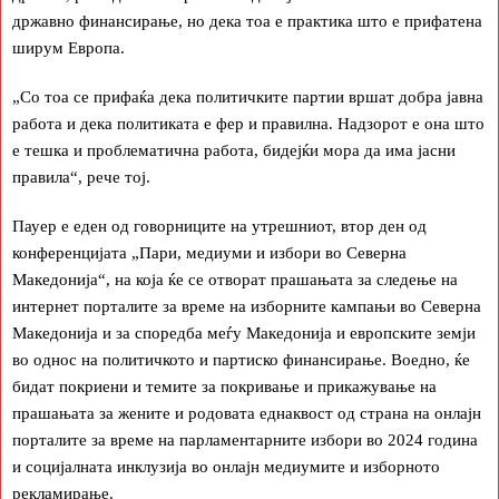
државно финансирање, но дека тоа е практика што е прифатена
ширум Европа.
„Со тоа се прифаќа дека политичките партии вршат добра јавна
работа и дека политиката е фер и правилна. Надзорот е она што
е тешка и проблематична работа, бидејќи мора да има јасни
правила“, рече тој.
Пауер е еден од говорниците на утрешниот, втор ден од
конференцијата „Пари, медиуми и избори во Северна
Македонија“, на која ќе се отворат прашањата за следење на
интернет порталите за време на изборните кампањи во Северна
Македонија и за споредба меѓу Македонија и европските земји
во однос на политичкото и партиско финансирање. Воедно, ќе
бидат покриени и темите за покривање и прикажување на
прашањата за жените и родовата еднаквост од страна на онлајн
порталите за време на парламентарните избори во 2024 година
и социјалната инклузија во онлајн медиумите и изборното
рекламирање.