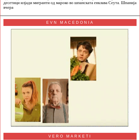
десетици илјади мигранти од мароко во шпанската енклава Сеута. Шпанија
вчера
EVN MACEDONIA
VERO MARKETI