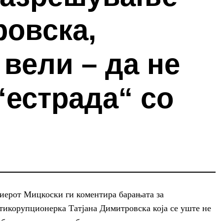
ровска,
вели – да не
“естрада“ со
миерот Мицкоски ги коментира барањата за
тикорупционерка Татјана Димитровска која се уште не