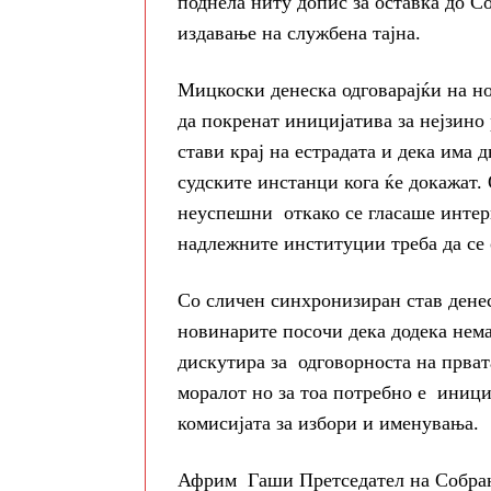
поднела ниту допис за оставка до С
издавање на службена тајна.
Мицкоски денеска одговарајќи на н
да покренат иницијатива за нејзино
стави крај на естрадата и дека има 
судските инстанци кога ќе докажат.
неуспешни откако се гласаше интерп
надлежните институции треба да се 
Со сличен синхронизиран став дене
новинарите посочи дека додека нем
дискутира за одговорноста на прват
моралот но за тоа потребно е иници
комисијата за избори и именувања.
Африм Гаши Претседател на Собра