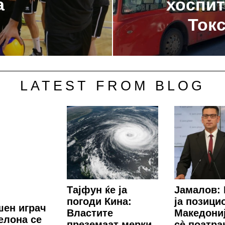
а
хоспит
Токс
LATEST FROM BLOG
Тајфун ќе ја
Јамалов:
погоди Кина:
ја позици
ен играч
Властите
Македониј
елона се
преземаат мерки
сè поатра