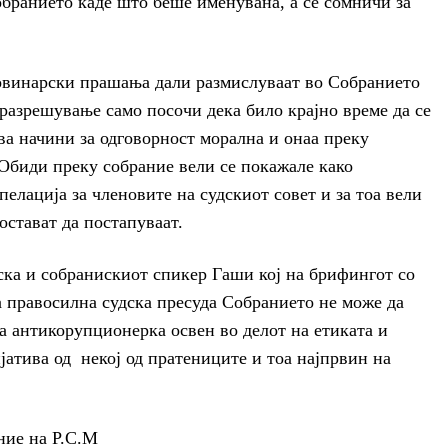
обранието каде што беше именувана, а се сомничи за
овинарски прашања дали размислуваат во Собранието
 разрешување само посочи дека било крајно време да се
два начини за одговорност морална и онаа преку
 Обиди преку собрание вели се покажале како
елација за членовите на судскиот совет и за тоа вели
остават да постапуваат.
ска и собранискиот спикер Гаши кој на брифингот со
а правосилна судска пресуда Собранието не може да
а антикорупционерка освен во делот на етиката и
јатива од некој од пратениците и тоа најпрвин на
ние на Р.С.М