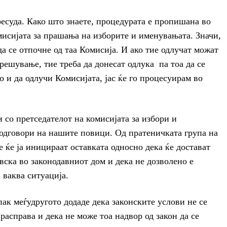
ресуда. Како што знаете, процедурата е пропишана во
мисијата за прашања на изборите и именувањата. Значи,
да се отпочне од таа Комисија. И ако тие одлучат можат
зрешување, тие треба да донесат одлука па тоа да се
 и да одлучи Комисијата, јас ќе го процесуирам во
и со претседателот на комисијата за избори и
 одговори на нашите повици. Од пратеничката група на
е ќе ја иницираат оставката односно дека ќе достават
ска во законодавниот дом и дека не дозволено е
 ваква ситуација.
ак меѓудругото додаде дека законските услови не се
расправа и дека не може тоа надвор од закон да се