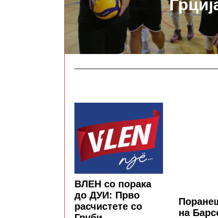
Грциј
ВЛЕН со порака
до ДУИ: Прво
Поранеш
расчистете со
на Барс
Груби