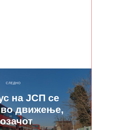
СЛЕДНО
с на ЈСП се
 во движење,
озачот