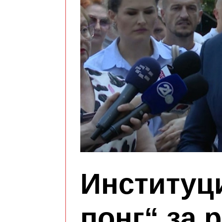
Институц
понг“ за