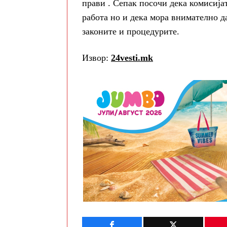
прави . Сепак посочи дека комисија
работа но и дека мора внимателно д
законите и процедурите.
Извор:
24vesti.mk