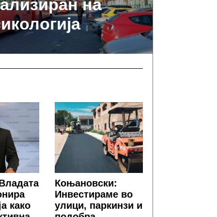
ализиран на
икологија
 Владата
Коњановски:
онира
Инвестираме во
а како
улици, паркинзи и
ктивна
подобра