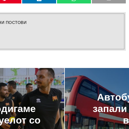
НИ ПОСТОВИ
Автобу
одигаме
запали
уелот со
в