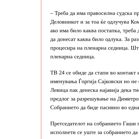
– Треба да има правосилна судска п
Деловникот и за тоа ќе одлучува Ко
ако има било каква постапка, треба 
да донесат каква било одлука. За ра
процесира на пленарна седница. Што
пленарна седница.
ТВ 24 се обиде да стапи во контакт 
именувања Ѓоргија Сајковски но не
Левица пак денеска најавија дека ти
предлог за разрешување на Димитров
Собранието да биде пасивно во една
Претседателот на собранието Гаши п
исполнети се уште за собранието да 