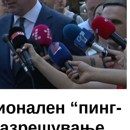
ионален “пинг-
 разрешување