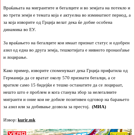
Враќањата на мигрантите и бегалците и во земјата на потекло и
во трети земји е темата која е актуелна во изминатиот период, а
за која изворите од Грција велат дека ќе добие особена
динамика во ЕУ.
За враќањето на бегалците кои имаат признат статус и одобрен
азил од една во друга земја, тешкотијата е нивното пронаоѓање
и лоцирање.
Како пример, изворите споменуваат дека Грција прифатила од
Германија да се вратат околу 570 признати бегалци, а се
вратиле само 15 бидејќи е тешко останатите да се лоцираат,
нешто што е проблем и кога станува збор за нелегалните
мигранти и оние кои не добиле позитивен одговор на барањето
за азил или за добивање дозвола за престој.
(МИА)
Извор:
kurir.mk