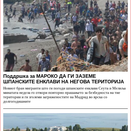
Поддршка за МАРОКО ДА ГИ ЗАЗЕМЕ
ШПАНСКИТЕ ЕНКЛАВИ НА НЕГОВА ТЕРИТОРИЈА
Новиот бран мигранти што ги погоди шпанските енклави Сеута и Мелиља
минатата недела го отвори повторно прашањето за безбедноста на тие
територии и ги зголеми загриженостите на Мадрид во врска со
долгогодишните