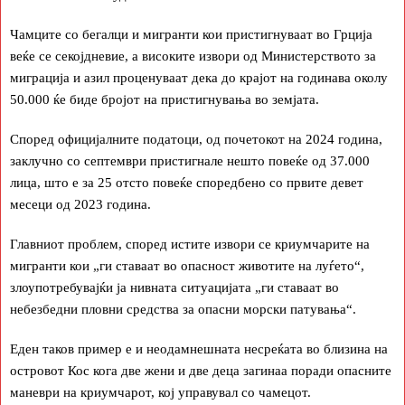
Чамците со бегалци и мигранти кои пристигнуваат во Грција
веќе се секојдневие, а високите извори од Министерството за
миграција и азил проценуваат дека до крајот на годинава околу
50.000 ќе биде бројот на пристигнувања во земјата.
Според официјалните податоци, од почетокот на 2024 година,
заклучно со септември пристигнале нешто повеќе од 37.000
лица, што е за 25 отсто повеќе споредбено со првите девет
месеци од 2023 година.
Главниот проблем, според истите извори се криумчарите на
мигранти кои „ги ставаат во опасност животите на луѓето“,
злоупотребувајќи ја нивната ситуацијата „ги ставаат во
небезбедни пловни средства за опасни морски патувања“.
Еден таков пример е и неодамнешната несреќата во близина на
островот Кос кога две жени и две деца загинаа поради опасните
маневри на криумчарот, кој управувал со чамецот.