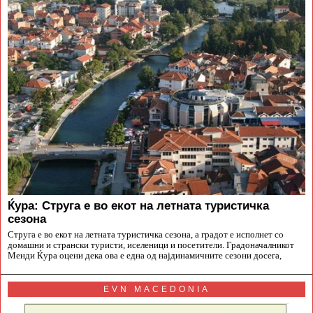
Ќура: Струга е во екот на летната туристичка
сезона
Струга е во екот на летната туристичка сезона, а градот е исполнет со
домашни и странски туристи, иселеници и посетители. Градоначалникот
Менди Ќура оцени дека ова е една од најдинамичните сезони досега,
EVN MACEDONIA