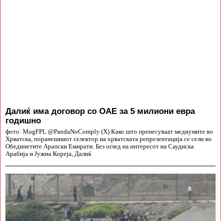
Далиќ има договор со ОАЕ за 5 милиони евра
годишно
фото: MugFPL @PandaNoComply (X) Како што пренесуваат медиумите во
Хрватска, поранешниот селектор на хрватската репрезентација се сели во
Обединетите Арапски Емирати. Без оглед на интересот на Саудиска
Арабија и Јужна Кореја, Далиќ