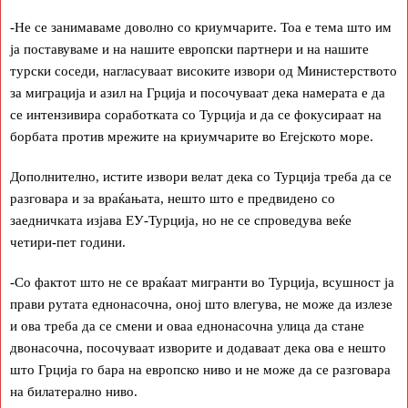
-Не се занимаваме доволно со криумчарите. Тоа е тема што им
ја поставуваме и на нашите европски партнери и на нашите
турски соседи, нагласуваат високите извори од Министерството
за миграција и азил на Грција и посочуваат дека намерата е да
се интензивира соработката со Турција и да се фокусираат на
борбата против мрежите на криумчарите во Егејското море.
Дополнително, истите извори велат дека со Турција треба да се
разговара и за враќањата, нешто што е предвидено со
заедничката изјава ЕУ-Турција, но не се спроведува веќе
четири-пет години.
-Со фактот што не се враќаат мигранти во Турција, всушност ја
прави рутата еднонасочна, оној што влегува, не може да излезе
и ова треба да се смени и оваа еднонасочна улица да стане
двонасочна, посочуваат изворите и додаваат дека ова е нешто
што Грција го бара на европско ниво и не може да се разговара
на билатерално ниво.