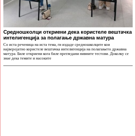
Средношколци откриени дека користеле вештачка
интелигенција за полагање државна матура
Со иста реченица на иста тема, ги издаде средношколците кои
најверојатно користеле вештачка интелигенција на полагањето државна
матура. Биле откриени кога биле прегледани нивните тестови. Доколку се
знае дека темите и насоките