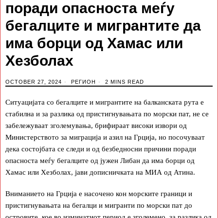
поради опасноста меѓу
бегалците и мигрантите да
има борци од Хамас или
Хезболах
OCTOBER 27, 2024
РЕГИОН
2 MINS READ
Ситуацијата со бегалците и мигрантите на балканската рута е
стабилна и за разлика од пристигнувањата по морски пат, не се
забележуваат зголемувања, брифираат високи извори од
Министерството за миграција и азил на Грција, но посочуваат
дека состојбата се следи и од безбедносни причини поради
опасноста меѓу бегалците од јужен Либан да има борци од
Хамас или Хезболах, јави дописничката на МИА од Атина.
Вниманието на Грција е насочено кон морските граници и
пристигнувањата на бегалци и мигранти по морски пат до
островите, кое во изминатиот период е зголемено, за разлика од