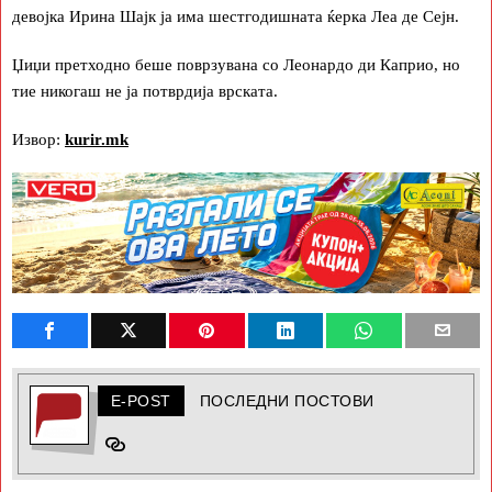
девојка Ирина Шајк ја има шестгодишната ќерка Леа де Сејн.
Џиџи претходно беше поврзувана со Леонардо ди Каприо, но
тие никогаш не ја потврдија врската.
Извор:
kurir.mk
E-POST
ПОСЛЕДНИ ПОСТОВИ