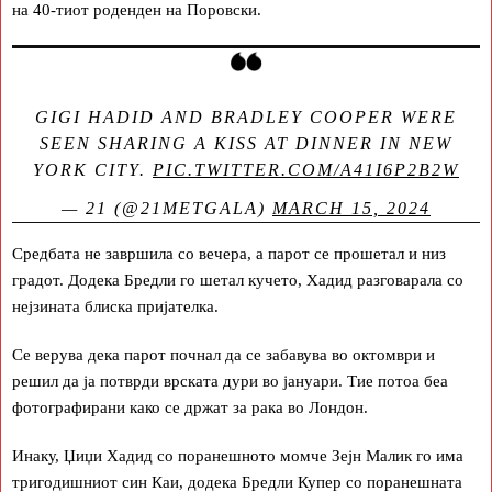
на 40-тиот роденден на Поровски.
GIGI HADID AND BRADLEY COOPER WERE
SEEN SHARING A KISS AT DINNER IN NEW
YORK CITY.
PIC.TWITTER.COM/A41I6P2B2W
— 21 (@21METGALA)
MARCH 15, 2024
Средбата не завршила со вечера, а парот се прошетал и низ
градот. Додека Бредли го шетал кучето, Хадид разговарала со
нејзината блиска пријателка.
Се верува дека парот почнал да се забавува во октомври и
решил да ја потврди врската дури во јануари. Тие потоа беа
фотографирани како се држат за рака во Лондон.
Инаку, Џиџи Хадид со поранешното момче Зејн Малик го има
тригодишниот син Каи, додека Бредли Купер со поранешната