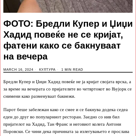
ФОТО: Бредли Купер и Џиџи
Хадид повеќе не се кријат,
фатени како се бакнуваат
на вечера
MARCH 16, 2024
КУЛТУРА
1 MIN READ
Бредли Купер и Џиџи Хадид повеќе не ја кријат својата врска, а
за време на вечерата со пријателите во четвртокот во Њујорк се
снимени како разменуваат бакнежи.
Парот беше забележан како се смее и се бакнува додека седеа
еден до друг во популарниот ресторан. Заедно со нив бил
пријателот на Хадид, Тан Франс и неговиот колега Антони
Поровски. Се чини дека причината за излегувањето е прослава