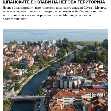
ШПАНСКИТЕ ЕНКЛАВИ НА НЕГОВА ТЕРИТОРИЈА
Новиот бран мигранти што ги погоди шпанските енклави Сеута и Мелиља
минатата недела го отвори повторно прашањето за безбедноста на тие
територии и ги зголеми загриженостите на Мадрид во врска со
долгогодишните