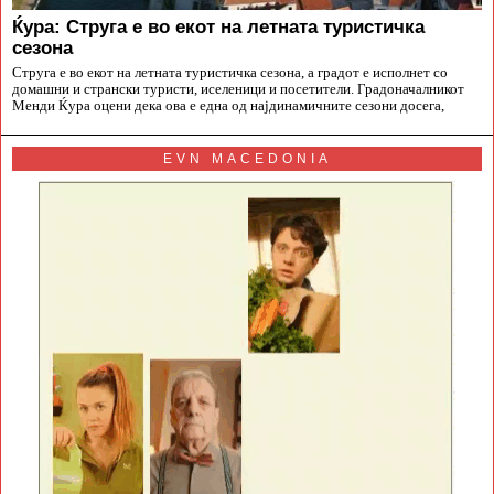
Ќура: Струга е во екот на летната туристичка
сезона
Струга е во екот на летната туристичка сезона, а градот е исполнет со
домашни и странски туристи, иселеници и посетители. Градоначалникот
Менди Ќура оцени дека ова е една од најдинамичните сезони досега,
EVN MACEDONIA