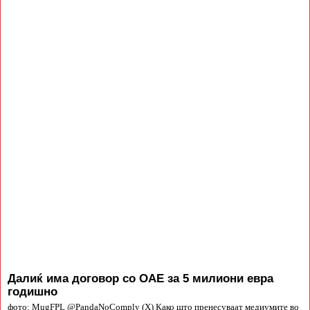
Далиќ има договор со ОАЕ за 5 милиони евра
годишно
фото: MugFPL @PandaNoComply (X) Како што пренесуваат медиумите во