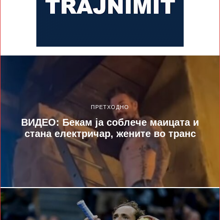
ПРЕТХОДНО
ВИДЕО: Бекам ја соблече маицата и
стана електричар, жените во транс