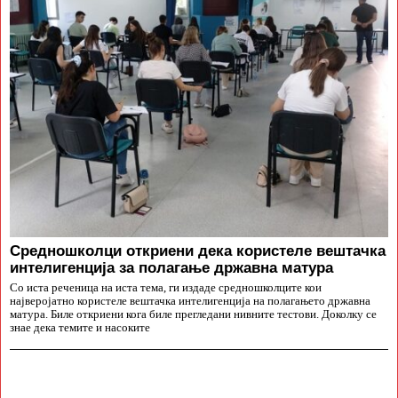
Средношколци откриени дека користеле вештачка
интелигенција за полагање државна матура
Со иста реченица на иста тема, ги издаде средношколците кои
најверојатно користеле вештачка интелигенција на полагањето државна
матура. Биле откриени кога биле прегледани нивните тестови. Доколку се
знае дека темите и насоките