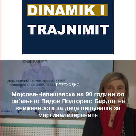
ПРЕТХОДНО
Mojсова-Чепишевска на 90 години од
раѓањето Видое Подгорец: Бардот на
книжевноста за деца пишуваше за
маргинализираните