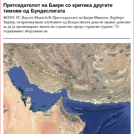
Претседателот на Баерн со критика другите
тимови од Бундеслигата
ФОТО: FC Bayern Munich/fb Претседателот на Баерн Минхен, Херберт
Хајнер, ги критикуваше клубовите од Бундеслигата дека не прават доволно
за да ја промовираат лигата во странство преку странски турнеи. 72-
годишникот зборуваше на