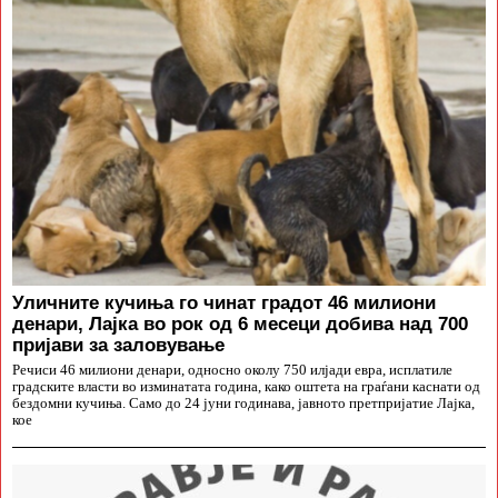
Уличните кучиња го чинат градот 46 милиони
денари, Лајка во рок од 6 месеци добива над 700
пријави за заловување
Речиси 46 милиони денари, односно околу 750 илјади евра, исплатиле
градските власти во изминатата година, како оштета на граѓани каснати од
бездомни кучиња. Само до 24 јуни годинава, јавното претпријатие Лајка,
кое