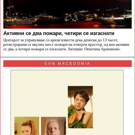
Aктивни се два пожари, четири се изгаснати
Центарот за управување со кризи извести дека денеска до 13 часот,
регистрирани се вкупно шест пожари на отворен простор, од кои активни
се два, а четири пожари се изгаснати. Активни: Општина Арачиново:
EVN MACEDONIA