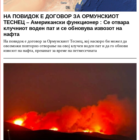
НА ПОВИДОК Е ДОГОВОР ЗА ОРМУНСКИОТ
ТЕСНЕЦ – Американски функционер : Се отвара
клучниот воден пат и се обновува извозот на
нафта
На повидок е договор за Ормунскиот Теснец, кој наскоро би можел да
овозможи повторно отворање на овој клучен воден пат и да го обнови
извозот на нафта, прекинат за време на петмесечната