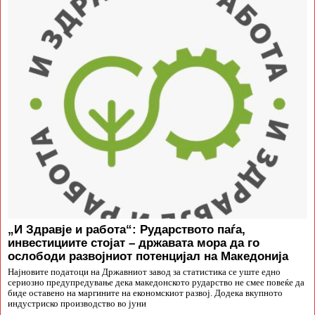
„И Здравје и работа“: Рударството паѓа,
инвестициите стојат – државата мора да го
ослободи развојниот потенцијал на Македонија
Најновите податоци на Државниот завод за статистика се уште едно
сериозно предупредување дека македонското рударство не смее повеќе да
биде оставено на маргините на економскиот развој. Додека вкупното
индустриско производство во јуни