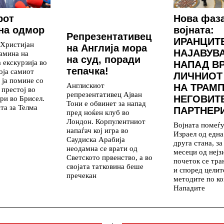
рот
Нова фаз
на одмор
војната:
Репрезентативец
ИРАНЦИТ
 Христијан
на Англија мора
НАЈАВУВ
амина на
на суд, поради
 екскурзија во
НАПАД В
тепачка!
која самиот
ЛИЧНИОТ
 ја помине со
Англискиот
НА ТРАМП
 престој во
репрезентативец Ајван
НЕГОВИТ
ри во Брисел.
Тони е обвинет за напад
та за Телма
ПАРТНЕР
пред ноќен клуб во
Лондон. Корпулентниот
Војната помеѓ
напаѓач кој игра во
Израел од една
Саудиска Арабија
друга стана, з
неодамна се врати од
месеци од нејз
Светското првенство, а во
почеток се тр
својата татковина беше
и според целит
пречекан
методите по ко
Нападите