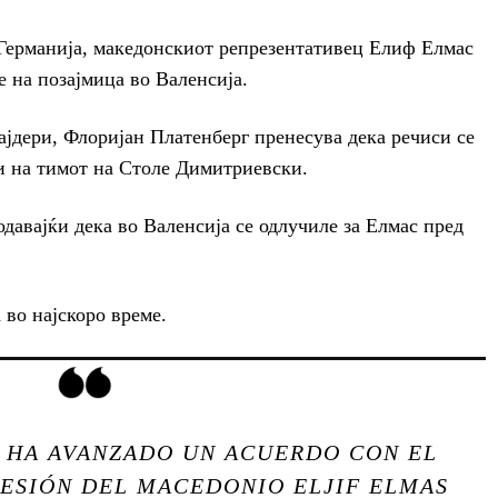
Германија, македонскиот репрезентативец Елиф Елмас
е на позајмица во Валенсија.
ајдери, Флоријан Платенберг пренесува дека речиси се
и на тимот на Столе Димитриевски.
одавајќи дека во Валенсија се одлучиле за Елмас пред
 во најскоро време.
HA AVANZADO UN ACUERDO CON EL
CESIÓN DEL MACEDONIO ELJIF ELMAS