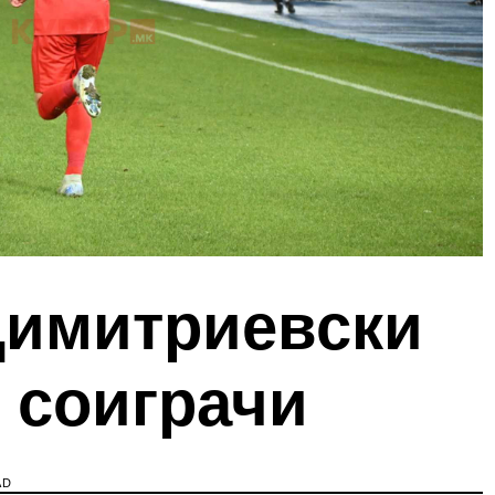
Димитриевски
 соиграчи
AD