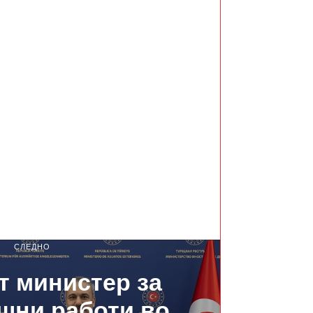
СЛЕДНО
т министер за
шни работи во