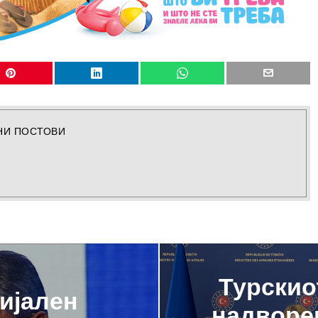
НИ ПОСТОВИ
Турскио
ијален
надворе