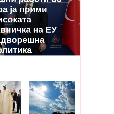
а ја прими
исоката
вничка на ЕУ
адворешна
олитика