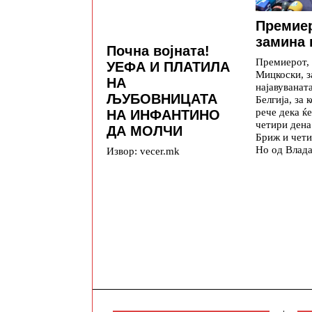
Премие
замина 
Почна војната!
Премиерот,
УЕФА И ПЛАТИЛА
Мицкоски, з
НА
најавуваната
ЉУБОВНИЦАТА
Белгија, за 
рече дека ќе
НА ИНФАНТИНО
четири дена
ДА МОЛЧИ
Бриж и чети
Но од Влада
Извор: vecer.mk