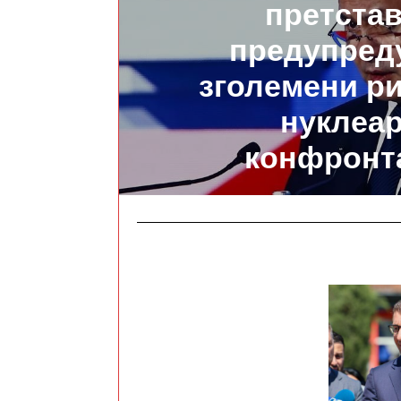
претста
предупред
зголемени р
нуклеа
конфронт