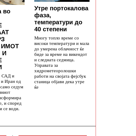
Утре портокалова
а во
фаза,
температури до
Е
40 степени
ААТ
Многу топло време со
РЗ
високи температури и мала
 ИМОТ
до умерена облачност ќе
 И
биде за време на викендот
Е
и следната седмица.
Управата за
И
хидрометеоролошки
у САД и
работи на својата фејсбук
 и Иран од
станица објави дека утре
а само седум
ќе
иниот
ансформира
е, и според
и се води.