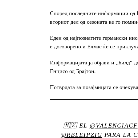
Според последните информации од 
вториот дел од сезоната ќе го помин
Еден од најпознатите германски инс
е договорено и Елмас ќе се приклуч
Информацијата ја објави и „Билд“ д
Енцисо од Брајтон.
Потврдата за позајмицата се очекува
🇲🇰 EL
@VALENCIACF
@RBLEIPZIG
PARA LA 