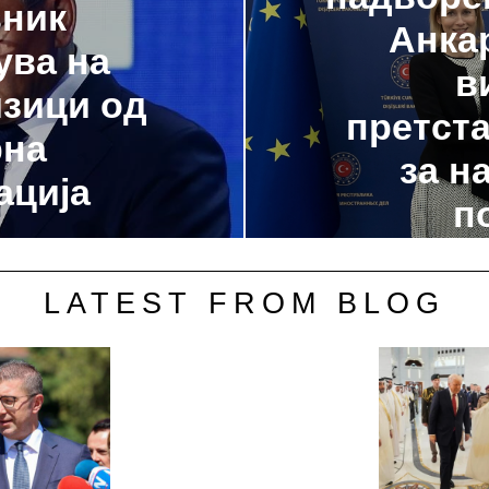
вник
Анкар
ува на
в
изици од
претста
рна
за н
ација
п
LATEST FROM BLOG