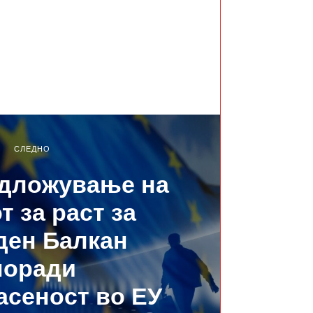
СЛЕДНО
дложување на
т за раст за
ден Балкан
поради
асеност во ЕУ