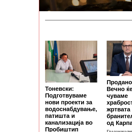
Продано
Тоневски:
Вечно ќе
Подготвуваме
чуваме
нови проекти за
храброс
водоснабдување,
жртвата
патишта и
браните
канализација во
од Карп
Пробиштип
Градоначалн