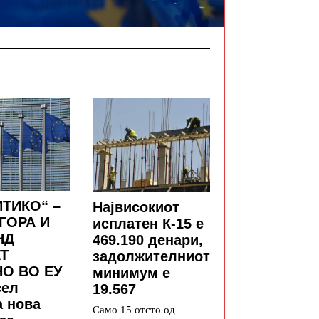
ТИКО“ –
Највисокиот
ГОРА И
исплатен К-15 е
НД
469.190 денари,
Т
задолжителниот
О ВО ЕУ
минимум е
сел
19.567
а нова
Само 15 отсто од