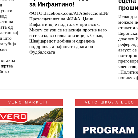
сцена 
за Инфантино!
н
проши
 упати
ФОТО:.facebook.com/AFASeleccionEN/
овод
Исланд и
Претседателот на ФИФА, Џани
ето на
можеле и
Инфантино, е под голем притисок.
ата од
станат чл
Многу сојузи се изјаснија против него
астан кај
Европскат
и се создава силна опозиција. Сепак,
ри што
доколку 
Швајцарецот добива и одредена
загубија
референд
поддршка, а најновата доаѓа од
пски
август се
Фудбалската
повторно
истакна
преговори
 жртва
членство,
абоко
„Политик
повикува
VERO MARKETI
АВТО ШКОЛА БЕКО