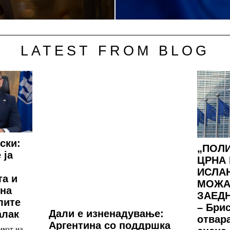
LATEST FROM BLOG
ски:
„ПОЛИ
 ја
ЦРНА 
ИСЛА
та и
МОЖА
 на
ЗАЕДН
лите
– Бри
Дали е изненадување:
алак
отвар
Аргентина со поддршка
икот на