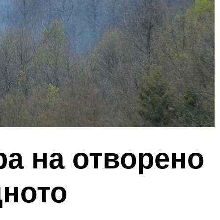
ра на отворено
дното