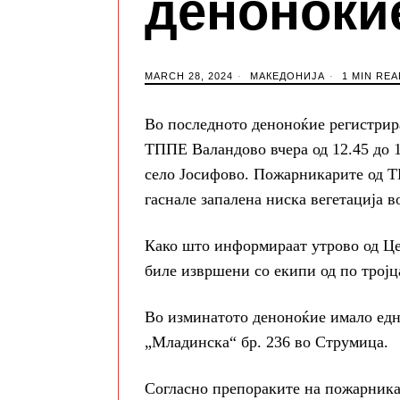
деноноќи
MARCH 28, 2024
МАКЕДОНИЈА
1 MIN REA
Во последното деноноќие регистрир
ТППЕ Валандово вчера од 12.45 до 1
село Јосифово. Пожарникарите од Т
гаснале запалена ниска вегетација 
Како што информираат утрово од Це
биле извршени со екипи од по трој
Во изминатото деноноќие имало едн
„Младинска“ бр. 236 во Струмица.
Согласно препораките на пожарника