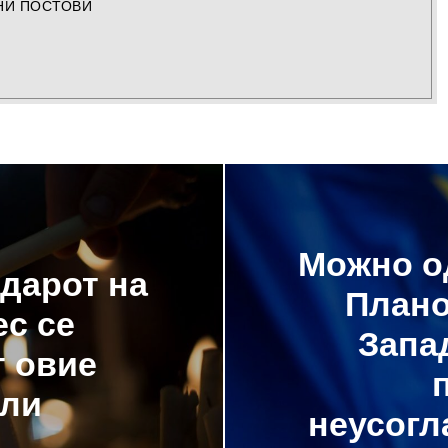
НИ ПОСТОВИ
Можно о
дарот на
Плано
ес се
Запа
т овие
ели
неусогл