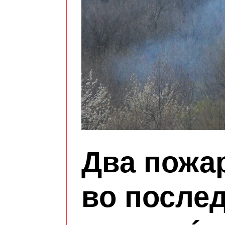
Два пожа
во после