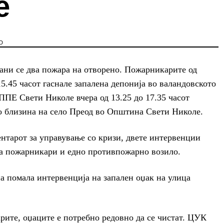
е
D
ани се два пожара на отворено. Пожарникарите од
5.45 часот гаснале запалена депонија во валандовското
ППЕ Свети Николе вчера од 13.25 до 17.35 часот
во близина на село Преод во Општина Свети Николе.
нтарот за управување со кризи, двете интервенции
ца пожарникари и едно противпожарно возило.
а помала интервенција на запален оџак на улица
рите, оџаците е потребно редовно да се чистат. ЦУК