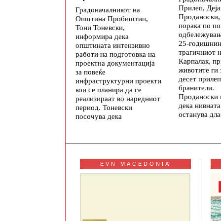
Прилеп, Деја
Градоначалникот на
Проданоски,
Општина Пробиштип,
порака по п
Тони Тоневски,
одбележувањ
информира дека
25-годишнин
општината интензивно
трагичниот н
работи на подготовка на
Карпалак, п
проектна документација
животите ги 
за повеќе
десет приле
инфраструктурни проекти
бранители.
кои се планира да се
Проданоски 
реализираат во наредниот
дека нивната
период. Тоневски
останува дл
посочува дека
EVN MACEDONIA