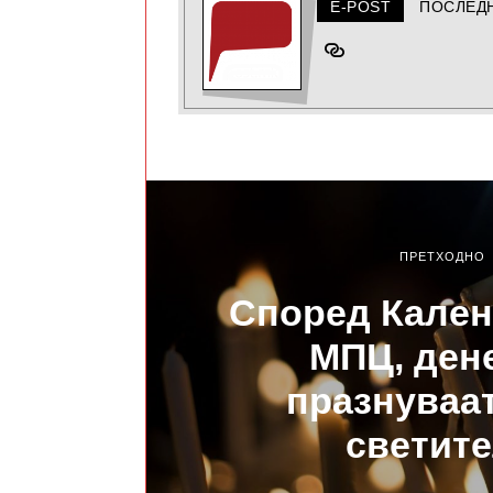
E-POST
ПОСЛЕД
ПРЕТХОДНО
Според Кален
МПЦ, ден
празнуваа
светит