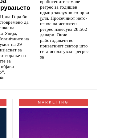
за
вработените земале
рувањето
регрес за годишен
одмор заклучно со први
 Црна Гора би
јули. Просечниот нето-
стовремено да
износ на исплатен
енки на
регрес изнесува 28.562
а Унија,
денари. Оние
Исланѓаните на
работодавачи во
умот на 29
приватниот сектор што
 изјаснат за
сега исплатуваат регрес
 отворање на
за
те за
 објави
о“,
јќи
MARKETING