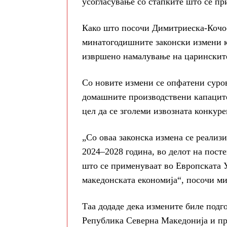
усогласување со стапките што се пр
Како што посочи Димитриеска-Кочос
минатогодишните законски измени ко
извршено намалување на царинските
Со новите измени се опфатени суро
домашните производствени капаците
цел да се зголеми извозната конкур
„Со оваа законска измена се реализ
2024–2028 година, во делот на пост
што се применуваат во Европската У
македонската економија“, посочи ми
Таа додаде дека измените биле подг
Република Северна Македонија и пр