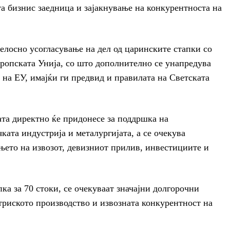
а бизнис заедница и зајакнување на конкурентноста на
елосно усогласување на дел од царинските стапки со
ропската Унија, со што дополнително се унапредува
 на ЕУ, имајќи ги предвид и правилата на Светската
та директно ќе придонесе за поддршка на
ката индустрија и металургијата, а се очекува
њето на извозот, девизниот прилив, инвестициите и
ка за 70 стоки, се очекуваат значајни долгорочни
триското производство и извозната конкурентност на