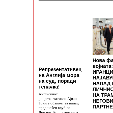
Нова фа
војната:
Репрезентативец
ИРАНЦИ
на Англија мора
НАЈАВУ
на суд, поради
НАПАД 
тепачка!
ЛИЧНИ
Англискиот
НА ТРА
репрезентативец Ајван
НЕГОВИ
Тони е обвинет за напад
ПАРТНЕ
пред ноќен клуб во
Лондон. Корпулентниот