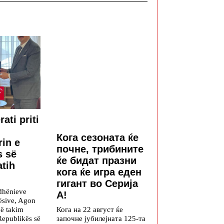
rati priti
Кога сезоната ќе
in e
почне, трибините
s së
ќе бидат празни
atih
кога ќе игра еден
гигант во Серија
ëdhënieve
А!
ësive, Agon
 në takim
Кога на 22 август ќе
Republikës së
започне јубилејната 125-та