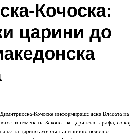
ска-Кочоска:
ки царини до
македонска
а
 Димитриеска-Кочоска информираше дека Владата на
огот за измена на Законот за Царинска тарифа, со кој
вање на царинските стапки и нивно целосно