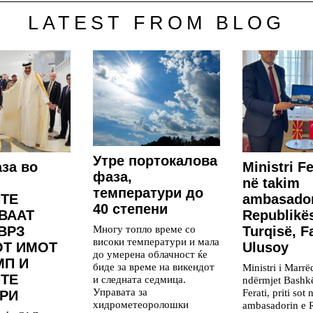
LATEST FROM BLOG
Утре портокалова
за во
Ministri Fe
фаза,
në takim
температури до
ТЕ
ambasador
40 степени
ВААТ
Republikë
Многу топло време со
ВРЗ
Turqisë, F
високи температури и мала
ОТ ИМОТ
Ulusoy
до умерена облачност ќе
МП И
биде за време на викендот
Ministri i Marr
ТЕ
и следната седмица.
ndërmjet Bashk
Управата за
Ferati, priti sot
РИ
хидрометеоролошки
ambasadorin e 