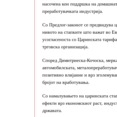
насочена кон поддршка на домашнат
преработувачката индустрија.
Со Предлог-законот се предвидува ц
нивото на стапките што важат во Ев
усогласеноста со Царинската тарифа
трговска организација.
Според Димитриеска-Кочоска, мерка
автомобилската, металопреработувач
позитивно влијание и врз зголемува
бројот на вработувања.
Со намалувањето на царинската стап
ефекти врз економскиот раст, индус
државата.