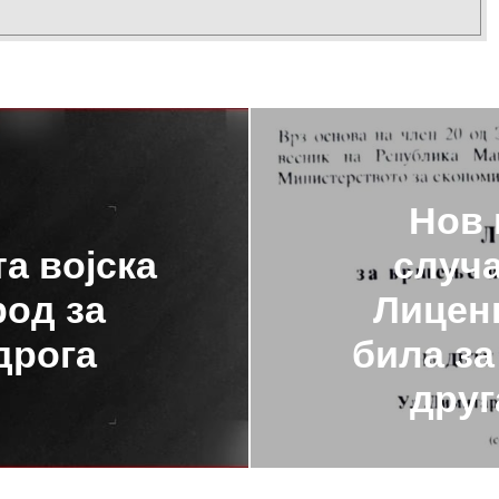
Нов 
а војска
случа
род за
Лиценц
дрога
била за
друг