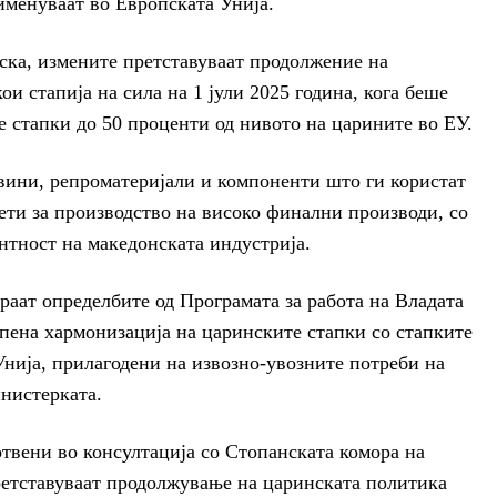
именуваат во Европската Унија.
ка, измените претставуваат продолжение на
и стапија на сила на 1 јули 2025 година, кога беше
 стапки до 50 проценти од нивото на царините во ЕУ.
вини, репроматеријали и компоненти што ги користат
ти за производство на високо финални производи, со
ентност на македонската индустрија.
ираат определбите од Програмата за работа на Владата
епена хармонизација на царинските стапки со стапките
нија, прилагодени на извозно-увозните потреби на
нистерката.
отвени во консултација со Стопанската комора на
етставуваат продолжување на царинската политика