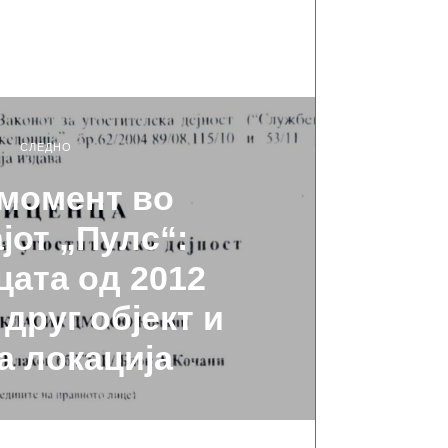
СЛЕДНО
момент во
јот „Пулс“:
ата од 2012
 друг објект и
а локација