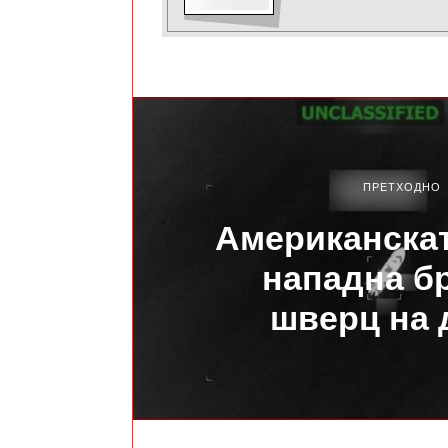
ПРЕТХОДНО
Американскат
нападна б
шверц на 