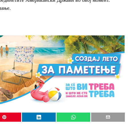
 Соединетите Американски Држави во овој момент.
шање.