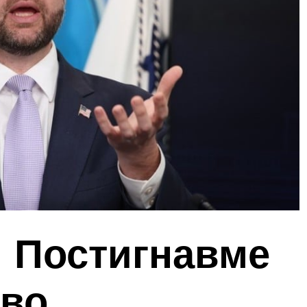
: Постигнавме
 во