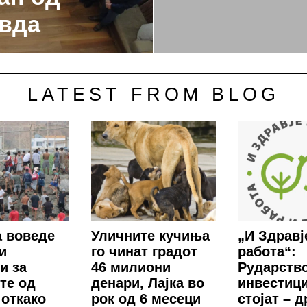
вда
LATEST FROM BLOG
 воведе
Уличните кучиња
„И Здравј
и
го чинат градот
работа“:
и за
46 милиони
Рударство
те од
денари, Лајка во
инвестиц
 откако
рок од 6 месеци
стојат – 