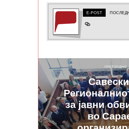
E-POST
ПОСЛЕД
ПРЕТХОДНО
Савески
Регионалнио
за јавни об
во Сара
организир