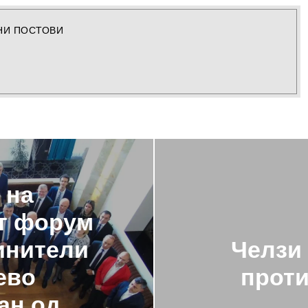
НИ ПОСТОВИ
 на
т форум
винители
Челзи
ево
проти
ан од