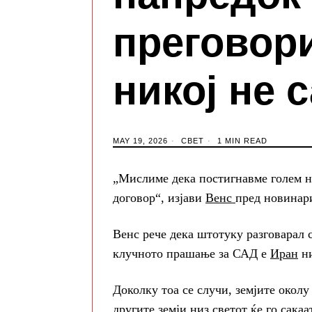
преговори
никој не 
MAY 19, 2026
СВЕТ
1 MIN READ
„Мислиме дека постигнавме голем н
договор“, изјави
Венс
пред новинари
Венс рече дека штотуку разговарал 
клучното прашање за САД е
Иран
ни
Доколку тоа се случи, земјите околу
другите земји низ светот ќе го сакаа