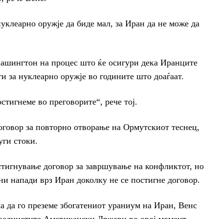
уклеарно оружје да биде мал, за Иран да не може да
Вашингтон на процес што ќе осигури дека Иранците
ти за нуклеарно оружје во годините што доаѓаат.
остигнеме во преговорите“, рече тој.
оговор за повторно отворање на Ормутскиот теснец,
уги стоки.
остигнување договор за завршување на конфликтот, но
ени напади врз Иран доколку не се постигне договор.
 да го преземе збогатениот ураниум на Иран, Венс