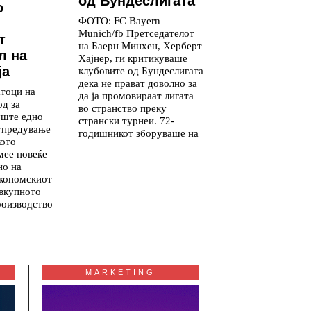
од Бундеслигата
о
ФОТО: FC Bayern
Munich/fb Претседателот
т
на Баерн Минхен, Херберт
л на
Хајнер, ги критикуваше
ја
клубовите од Бундеслигата
дека не прават доволно за
атоци на
да ја промовираат лигата
од за
во странство преку
уште едно
странски турнеи. 72-
упредување
годишникот зборуваше на
кото
мее повеќе
но на
економскиот
 вкупното
роизводство
MARKETING