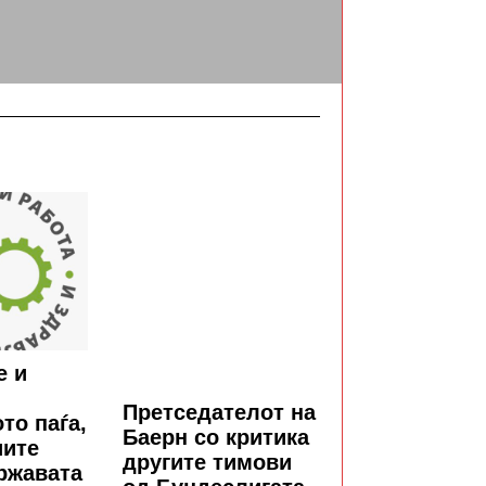
е и
Претседателот на
то паѓа,
Баерн со критика
иите
другите тимови
државата