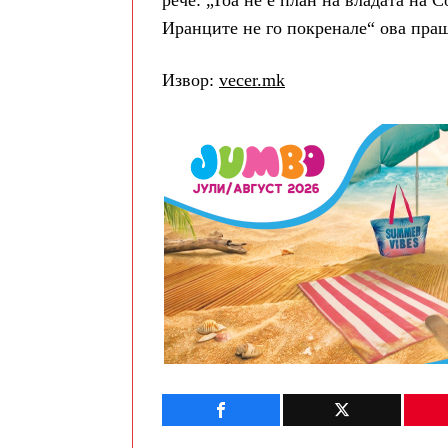
рече: „Тоа не е план на владата на
Иранците не го покренале“ ова пра
Извор:
vecer.mk