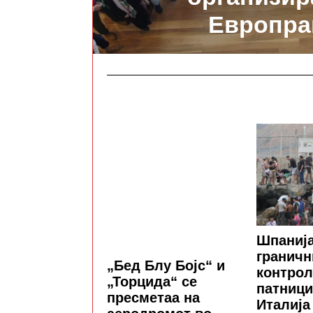
Европра
Шпанија
граничн
„Бед Блу Бојс“ и
контрол
„Торцида“ се
патници
пресметаа на
Италија