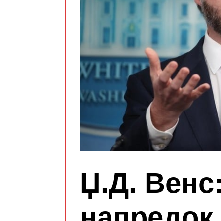
Џ.Д. Венс
напредок