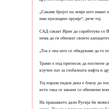
„Сакаме бројот на земји што имаат н
има нуклеарно оружје“, рече тој.
САД сакаат Иран да соработува со 
нема да ги обноват своите капаците
„Тоа е она што се обидуваме да го п
Трамп е под притисок да постигне д
клучен пат за глобалната нафта и др
Тој изрази надеж дека е близу до п
исто така се закани со обновени во
На прашањето дали Русија би можела