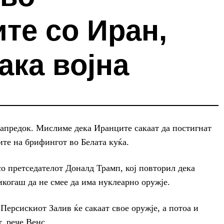
те со Иран,
сака војна
апредок. Мислиме дека Иранците сакаат да постигнат
те на брифингот во Белата куќа.
со претседателот Доналд Трамп, кој повторил дека
когаш да не смее да има нуклеарно оружје.
 Персискиот Залив ќе сакаат свое оружје, а потоа и
т, рече Венс.