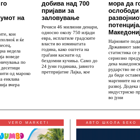
го
добива над 700
мора да г
пријави за
ослободи
умот на
заловување
развојнио
потенција
Речиси 46 милиони денари,
Македони
односно околу 750 илјади
те, кои
евра, исплатиле градските
 полноќ и ќе
Најновите под
власти во изминатата
месец,
Државниот зав
година, како оштета на
дна недела
статистика се 
граѓани каснати од
ија воведе
сериозно пред
бездомни кучиња. Само до
аничувања по
дека македонс
24 јуни годинава, јавното
 десетици
рударство не с
претпријатие Лајка, кое
анти од мароко
да биде оставе
а енклава
маргините на 
ија вчера
развој. Додека
индустриско п
во јуни
VERO MARKETI
АВТО ШКОЛА БЕКО