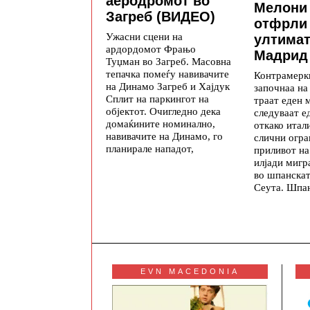
аеродромот во
Мелони 
Загреб (ВИДЕО)
отфрли
Ужасни сцени на
ултимат
ардордомот Фрањо
Мадрид
Туџман во Загреб. Масовна
тепачка помеѓу навивачите
Контрамерки
на Динамо Загреб и Хајдук
започнаа на
Сплит на паркингот на
траат еден 
објектот. Очигледно дека
следуваат е
домаќините номинално,
откако итал
навивачите на Динамо, го
слични огр
планирале нападот,
приливот на
илјади мигр
во шпанскат
Сеута. Шпан
EVN MACEDONIA