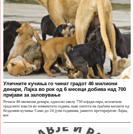
Уличните кучиња го чинат градот 46 милиони
денари, Лајка во рок од 6 месеци добива над 700
пријави за заловување
Речиси 46 милиони денари, односно околу 750 илјади евра, исплатиле
градските власти во изминатата година, како оштета на граѓани каснати од
бездомни кучиња. Само до 24 јуни годинава, јавното претпријатие Лајка,
кое