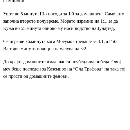
шампиони.
Уште во 5.минута Шо погоди за 1:0 за домашните. Само што
започна второто полувреме, Морато израмни на 1:1, за да
Куња во 55.минута одново му носи водство на Јунајтед.
Се играше 76.минута кога Мбеумо стрелаше за 3:1, а Гибс-
Вајт две минути подоцна намалува на 3:2.
До крајот домашните имаа шанси поубедлива победа. Овој
меч беше последен за Каземиро на “Олд Трафорд“ па така тој
се прости од домашните фанови.