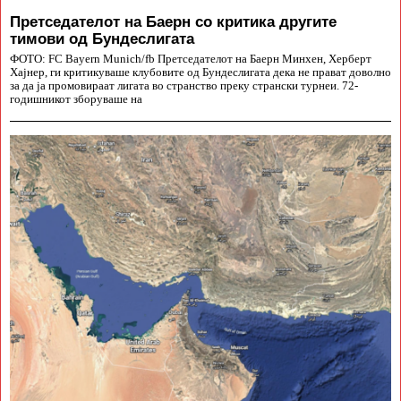
Претседателот на Баерн со критика другите
тимови од Бундеслигата
ФОТО: FC Bayern Munich/fb Претседателот на Баерн Минхен, Херберт
Хајнер, ги критикуваше клубовите од Бундеслигата дека не прават доволно
за да ја промовираат лигата во странство преку странски турнеи. 72-
годишникот зборуваше на