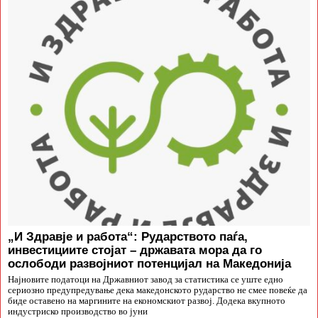
„И Здравје и работа“: Рударството паѓа,
инвестициите стојат – државата мора да го
ослободи развојниот потенцијал на Македонија
Најновите податоци на Државниот завод за статистика се уште едно
сериозно предупредување дека македонското рударство не смее повеќе да
биде оставено на маргините на економскиот развој. Додека вкупното
индустриско производство во јуни