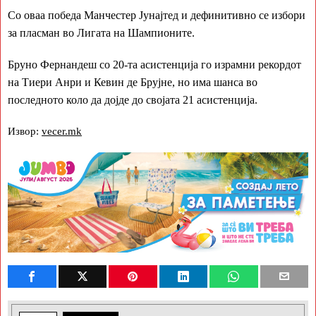
Со оваа победа Манчестер Јунајтед и дефинитивно се избори
за пласман во Лигата на Шампионите.
Бруно Фернандеш со 20-та асистенција го израмни рекордот
на Тиери Анри и Кевин де Брујне, но има шанса во
последното коло да дојде до својата 21 асистенција.
Извор:
vecer.mk