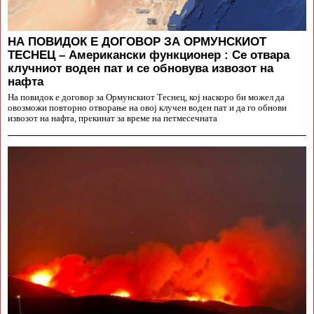
НА ПОВИДОК Е ДОГОВОР ЗА ОРМУНСКИОТ
ТЕСНЕЦ – Американски функционер : Се отвара
клучниот воден пат и се обновува извозот на
нафта
На повидок е договор за Ормунскиот Теснец, кој наскоро би можел да
овозможи повторно отворање на овој клучен воден пат и да го обнови
извозот на нафта, прекинат за време на петмесечната