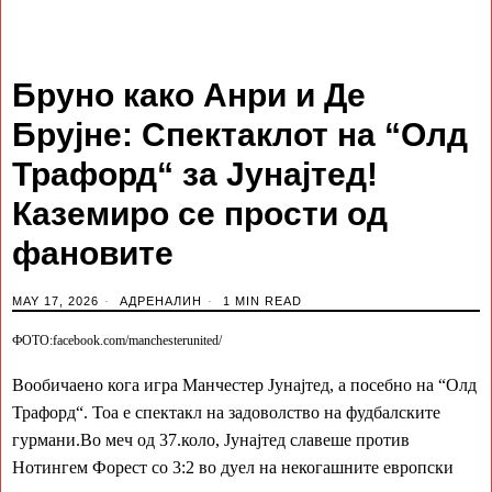
Бруно како Анри и Де
Брујне: Спектаклот на “Олд
Трафорд“ за Јунајтед!
Каземиро се прости од
фановите
MAY 17, 2026
АДРЕНАЛИН
1 MIN READ
ФОТО:facebook.com/manchesterunited/
Вообичаено кога игра Манчестер Јунајтед, а посебно на “Олд
Трафорд“. Тоа е спектакл на задоволство на фудбалските
гурмани.Во меч од 37.коло, Јунајтед славеше против
Нотингем Форест со 3:2 во дуел на некогашните европски