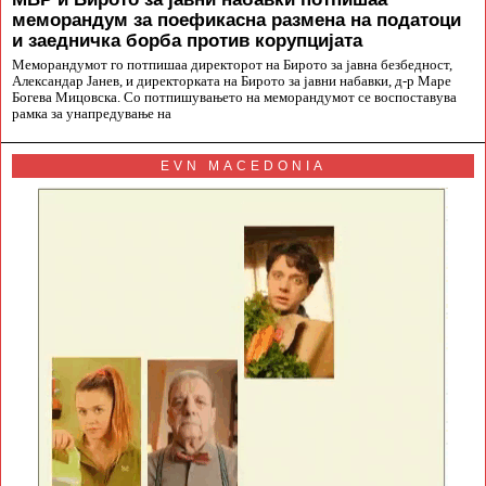
меморандум за поефикасна размена на податоци
и заедничка борба против корупцијата
Меморандумот го потпишаа директорот на Бирото за јавна безбедност,
Александар Јанев, и директорката на Бирото за јавни набавки, д-р Маре
Богева Мицовска. Со потпишувањето на меморандумот се воспоставува
рамка за унапредување на
EVN MACEDONIA