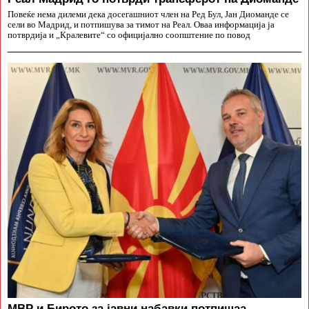
Повеќе нема дилеми дека досегашниот член на Ред Бул, Јан Диоманде се
сели во Мадрид, и потпишува за тимот на Реал. Оваа информација ја
потврдија и „Кралевите“ со официјално соопштение по повод
МВР и Бирото за јавни набавки потпишаа