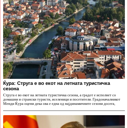
Ќура: Струга е во екот на летната туристичка
сезона
Струга е во екот на летната туристичка сезона, а градот е исполнет со
домашни и странски туристи, иселеници и посетители. Градоначалникот
Менди Ќура оцени дека ова е една од најдинамичните сезони досега,