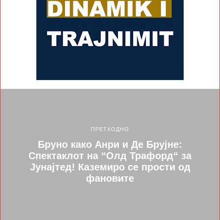
ПРЕТХОДНО
Бруно како Анри и Де Брујне:
Спектаклот на “Олд Трафорд“ за
Јунајтед! Каземиро се прости од
фановите