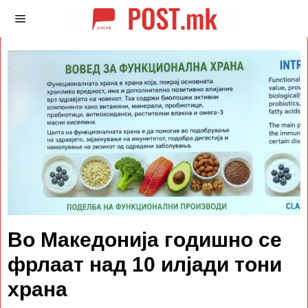
Во Mакедонија годишно се
фрлаат над 10 илјади тони
храна