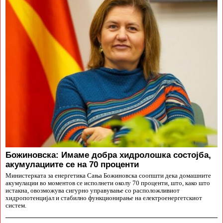
Божиновска: Имаме добра хидролошка состојба,
акумулациите се на 70 проценти
Министерката за енергетика Сања Божиновска соопшти дека домашните
акумулации во моментов се исполнети околу 70 проценти, што, како што
истакна, овозможува сигурно управување со расположливиот
хидропотенцијал и стабилно функционирање на електроенергетскиот
систем.