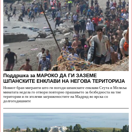
Поддршка за МАРОКО ДА ГИ ЗАЗЕМЕ
ШПАНСКИТЕ ЕНКЛАВИ НА НЕГОВА ТЕРИТОРИЈА
Новиот бран мигранти што ги погоди шпанските енклави Сеута и Мелиља
минатата недела го отвори повторно прашањето за безбедноста на тие
територии и ги зголеми загриженостите на Мадрид во врска со
долгогодишните