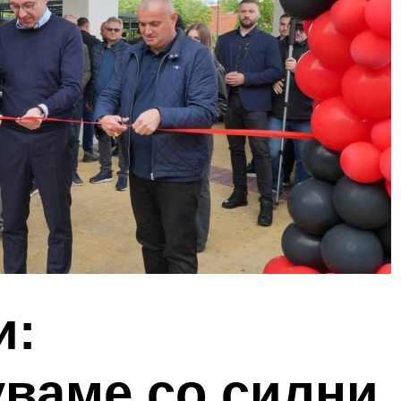
и:
ваме со силни