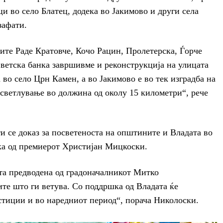
и во село Блатец, додека во Јакимово и други села
зафати.
ите Раде Кратовче, Кочо Рацин, Пролетерска, Ѓорче
ветска банка завршивме и реконструкција на улицата
во село Црн Камен, а во Јакимово е во тек изградба на
осветлување во должина од околу 15 километри“, рече
и се доказ за посветеноста на општините и Владата во
шка од премиерот Христијан Мицкоски.
та предводена од градоначалникот Митко
те што ги ветува. Со поддршка од Владата ќе
тиции и во наредниот период“, порача Николоски.