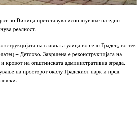
арот во Виница претставува исполнување на едно
анува реалност.
онструкцијата на главната улица во село Градец, во тек
Блатец – Детлово. Завршена е реконструкцијата на
 и кровот на општинската административна зграда.
ување на просторот околу Градскиот парк и пред
олоски.