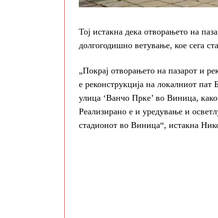
Тој истакна дека отворањето на паз
долгогодишно ветување, кое сега ст
„Покрај отворањето на пазарот и рек
е реконструкција на локалниот пат 
улица ‘Ванчо Прке’ во Виница, како
Реализирано е и уредување и осветл
стадионот во Виница“, истакна Ник