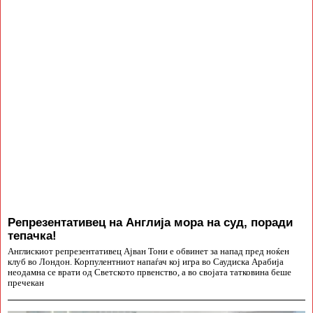
Репрезентативец на Англија мора на суд, поради
тепачка!
Англискиот репрезентативец Ајван Тони е обвинет за напад пред ноќен
клуб во Лондон. Корпулентниот напаѓач кој игра во Саудиска Арабија
неодамна се врати од Светското првенство, а во својата татковина беше
пречекан