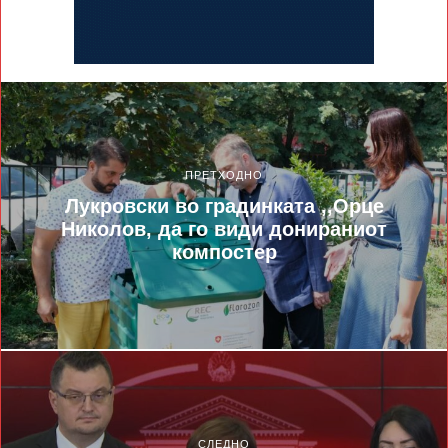
ПРЕТХОДНО
Лукровски во градинката ,,Орце
Николов, да го види донираниот
компостер
СЛЕДНО