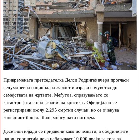
Привремената претседателка Делси Родригез вчера прогласи
седумдневна национална жалост и изрази сочувство до
семејствата на жртвите. Меѓутоа, справувањето со
катастрофата е под зголемена критика . Официјално се
регистрирани околу 2.295 смртни случаи, но се очекува
конечниот број да биде многу пати поголем.
Десетици илјади се пријавени како исчезнати, а обединетите
нации соопштија дека набавуваат 10.000 вреќи за тела за