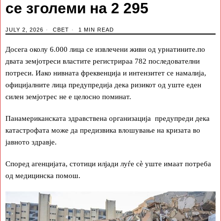
се зголеми на 2 295
JULY 2, 2026
СВЕТ
1 MIN READ
Досега околу 6.000 лица се извлечени живи од урнатините.по
двата земјотреси властите регистрираа 782 последователни
потреси. Иако нивната фреквенција и интензитет се намалија,
официјалните лица предупредија дека ризикот од уште еден
силен земјотрес не е целосно поминат.
Панамериканската здравствена организација предупреди дека
катастрофата може да предизвика влошување на кризата во
јавното здравје.
Според агенцијата, стотици илјади луѓе сè уште имаат потреба
од медицинска помош.