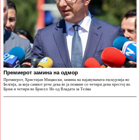
Премиерот замина на одмор
Премиерот, Христијан Мицкоски, замина на најавуваната екскурзија во
Белгија, за која самиот рече дека ќе ја помине со четири дена престој во
Бриж и четири во Брисел. Но од Владата за Телма