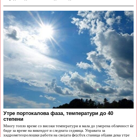
Утре портокалова фаза, температури до 40
степени
Многу топло време со високи температури и мала до умерена облачност ќе
биде за време на викендот и следната седмица. Управата за
хидрометеоролошки работи на својата фејсбук станица објави дека утре