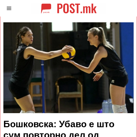
Бошковска: Убаво е што
сум повторно дел од