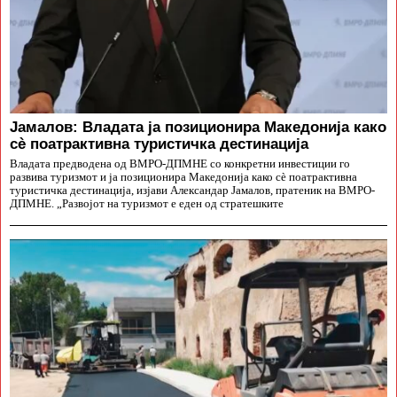
Јамалов: Владата ја позиционира Македонија како
сè поатрактивна туристичка дестинација
Владата предводена од ВМРО-ДПМНЕ со конкретни инвестиции го
развива туризмот и ја позиционира Македонија како сè поатрактивна
туристичка дестинација, изјави Александар Јамалов, пратеник на ВМРО-
ДПМНЕ. „Развојот на туризмот е еден од стратешките