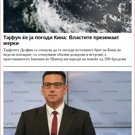
Тајфун ќе ја погоди Кина: Властите преземаат
мерки
Тајфунот Делфин се очекува да го погоди источниот брег на Кина во
недела попладне, со очекувани обилни дождови и ветрови, а
пристаништето Јангшан во Шангај им нареди на повеќе од 500 бродови