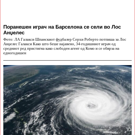
Поранешен играч на Барселона се сели во Лос
Анџелес
Фото: ЛА Галакси Шпанскиот фудбалер Серхи Роберто потпиша за Лос
Анџелес Галакси Како што беше најавено, 34-годишниот играч од
средниот ред пристигна како слободен агент од Комо и се обврза на
едногодишен