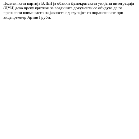
Политичката партија ВЛЕН ја обвини Демократската унија за интеграција
(ДУИ) дека преку критики за владините документи се обидува да го
пренасочи вниманието на јавноста од случајот со поранешниот прв
вицепремиер Артан Груби.