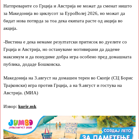
Натпреварите со Грција и Австрија не можат да сменат ништо
за Македонија во циклусот за ЕуроВолеј 2026, но можат да
бидат нова потврда за тоа дека екипата расте од акција во
акција.
-Вистина е дека немаме резултатски притисок во дуелите со
Грција и Австрија, но остануваме мотивирани да дадеме
максимум и да понудиме добра игра особено пред домашната
публика, додаде Бошковска.
Македонија на 3.август на домашен терен во Скопје (СЦ Борис
Трајковски) игра против Грција, а на 9.август и гостува на
Австрија. (МИА)
Извор:
kurir.mk