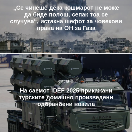
„Се чинеше дека кошмарот не може
да биде полош, сепак тоа се
случува“, истакна шефот за човекови
права на ОН за Газа
СЛЕДНО
На саемот IDEF 2025 прикажани
турските домашно произведени
одбранбени возила