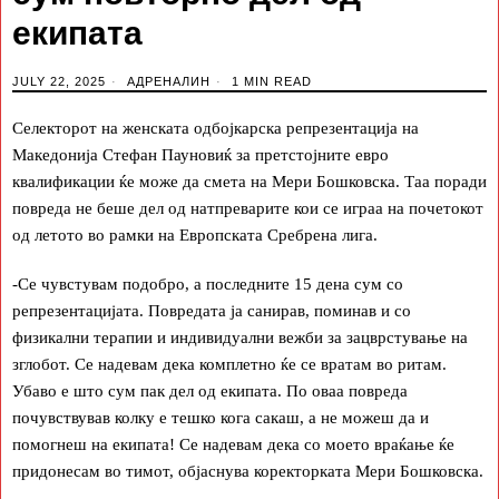
екипата
JULY 22, 2025
АДРЕНАЛИН
1 MIN READ
Селекторот на женската одбојкарска репрезентација на
Македонија Стефан Пауновиќ за претстојните евро
квалификации ќе може да смета на Мери Бошковска. Таа поради
повреда не беше дел од натпреварите кои се играа на почетокот
од летото во рамки на Европската Сребрена лига.
-Се чувстувам подобро, а последните 15 дена сум со
репрезентацијата. Повредата ја санирав, поминав и со
физикални терапии и индивидуални вежби за зацврстување на
зглобот. Се надевам дека комплетно ќе се вратам во ритам.
Убаво е што сум пак дел од екипата. По оваа повреда
почувствував колку е тешко кога сакаш, а не можеш да и
помогнеш на екипата! Се надевам дека со моето враќање ќе
придонесам во тимот, објаснува коректорката Мери Бошковска.