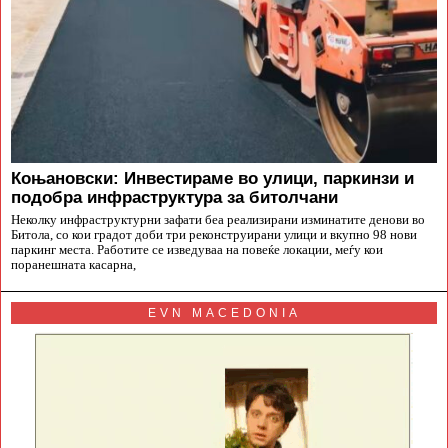
Коњановски: Инвестираме во улици, паркинзи и
подобра инфраструктура за битолчани
Неколку инфраструктурни зафати беа реализирани изминатите денови во
Битола, со кои градот доби три реконструирани улици и вкупно 98 нови
паркинг места. Работите се изведуваа на повеќе локации, меѓу кои
поранешната касарна,
EVN MACEDONIA