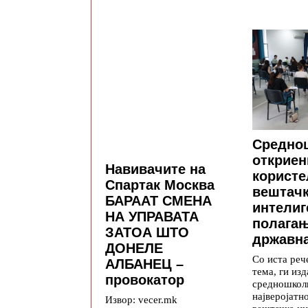
Средно
откриен
Навивачите на
користе
Спартак Москва
вештач
БАРААТ СМЕНА
интелиг
НА УПРАВАТА
полага
ЗАТОА ШТО
државна
ДОНЕЛЕ
Со иста реч
АЛБАНЕЦ –
тема, ги изд
провокатор
средношкол
најверојатн
Извор: vecer.mk