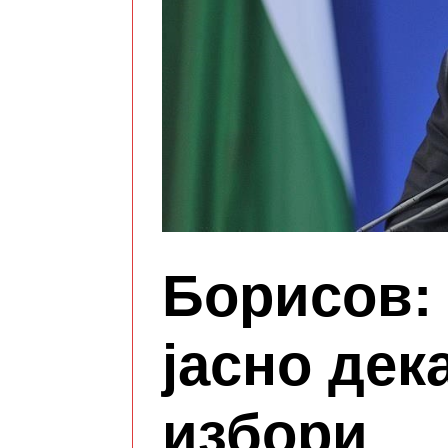
Борисов: 
јасно дек
избори