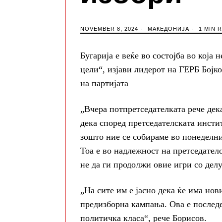
NOVEMBER 8, 2024
МАКЕДОНИЈА
1 MIN 
Бугарија е веќе во состојба во која 
цели“, изјави лидерот на ГЕРБ Бојк
на партијата
„Вчера потпретседателката рече дек
дека според претседателската инсти
зошто ние се собираме во понеделник
Тоа е во надлежност на претседатело
не да ги продолжи овие игри со дел
„На сите им е јасно дека ќе има нов
предизборна кампања. Ова е последе
политичка класа“, рече Борисов.