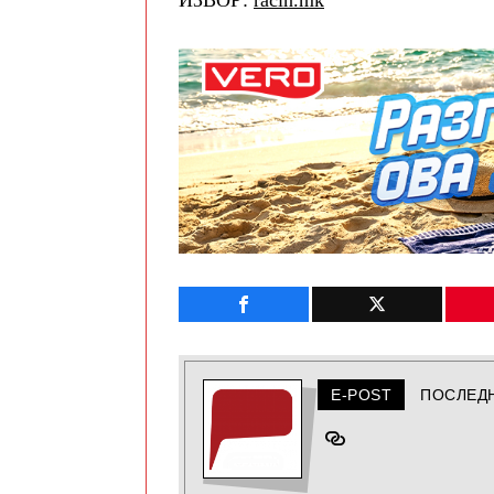
ИЗВОР:
racin.mk
E-POST
ПОСЛЕД