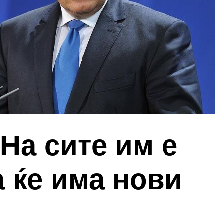
На сите им е
а ќе има нови