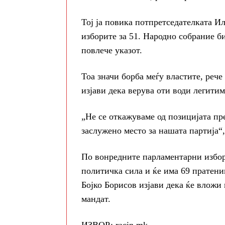
Тој ја повика потпретседателката И
изборите за 51. Народно собрание б
повлече указот.
Тоа значи борба меѓу властите, рече
изјави дека верува оти води легитим
„Не се откажуваме од позицијата пр
заслужено место за нашата партија“,
По вонредните парламентарни избор
политичка сила и ќе има 69 пратени
Бојко Борисов изјави дека ќе вложи
мандат.