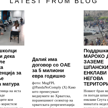
LATEST FROM BLOG
школци
Поддршка
и дека
МАРОКО 
Далиќ има
ле
ЗАЗЕМЕ
договор со ОАЕ
ка
ШПАНСКИ
за 5 милиони
енција за
ЕНКЛАВИ
евра годишно
ње
НЕГОВА
фото: MugFPL
 матура
ТЕРИТОР
@PandaNoComply (X) Како
еница на иста
Новиот бран м
што пренесуваат
аде
ги погоди шпа
медиумите во Хрватска,
ците кои
енклави Сеута
поранешниот селектор на
о користеле
минатата недел
хрватската репрезентација