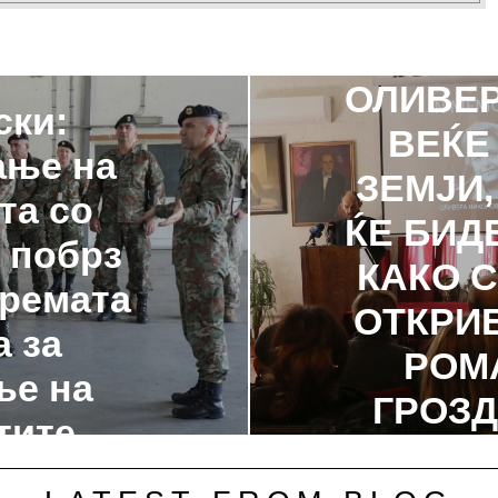
„ЗОК
ОЛИВЕР
ски:
ВЕЌЕ
ање на
ЗЕМЈИ
та со
ЌЕ БИД
 побрз
КАКО С
премата
ОТКРИ
а за
РОМ
ње на
ГРОЗ
тите
КОМЕМО