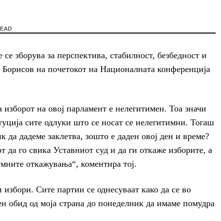
READ
не се зборува за перспектива, стабилност, безбедност и
о Борисов на почетокот на Националната конференција
а изборот на овој парламент е нелегитимен. Тоа значи
туција сите одлуки што се носат се нелегитимни. Тогаш
 да дадеме заклетва, зошто е даден овој ден и време?
т да го свика Уставниот суд и да ги откаже изборите, а
умните откажувања“, коментира тој.
и избори. Сите партии се однесуваат како да се во
н обид од моја страна до понеделник да имаме помудра