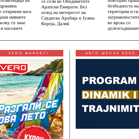
телигенција на
повторно праш
се сели во Обединетите
 државна
безбедноста на
Арапски Емирати. Без
е откриени кога
територии и ги
оглед на интересот на
дани нивните
загриженостит
Саудиска Арабија и Јужна
колку се знае
во врска со
Кореја, Далиќ
 и насоките
долгогодишни
VERO MARKETI
АВТО ШКОЛА БЕКО