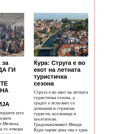
ДПМ
 за
Ќура: Струга е во
ДА ГИ
екот на летната
туристичка
ТЕ
сезона
 НА
Струга е во екот на летната
туристичка сезона, а
градот е исполнет со
ИЈА
домашни и странски
игранти што
туристи, иселеници и
нските
посетители.
 и Мелиља
Градоначалникот Менди
а го отвори
Ќура оцени дека ова е една