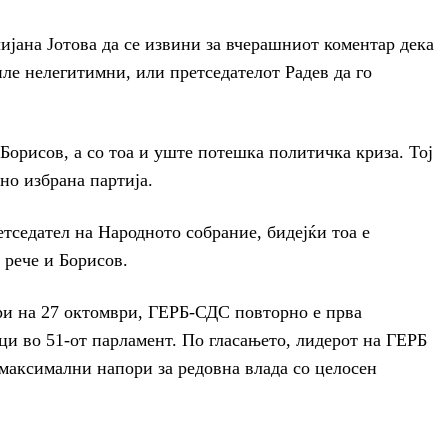
лијана Јотова да се извини за вчерашниот коментар дека
иле нелегитимни, или претседателот Радев да го
 Борисов, а со тоа и уште потешка политичка криза. Тој
но избрана партија.
етседател на Народното собрание, бидејќи тоа е
 рече и Борисов.
и на 27 октомври, ГЕРБ-СДС повторно е прва
ци во 51-от парламент. По гласањето, лидерот на ГЕРБ
 максимални напори за редовна влада со целосен