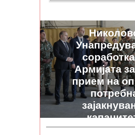
ПРЕТХОДНО
Николов
Унапредув
соработка
Армијата за
прием на о
потребн
зајакнува
капаците