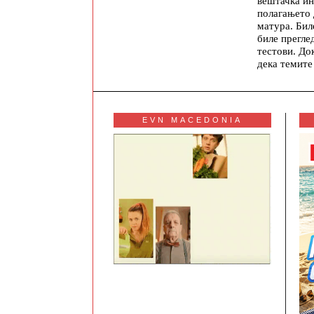
вештачка ин
полагањето
матура. Бил
биле прегле
тестови. До
дека темите
EVN MACEDONIA