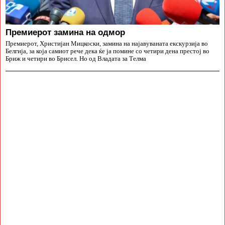
Премиерот замина на одмор
Премиерот, Христијан Мицкоски, замина на најавуваната екскурзија во
Белгија, за која самиот рече дека ќе ја помине со четири дена престој во
Бриж и четири во Брисел. Но од Владата за Телма