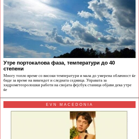
Утре портокалова фаза, температури до 40
степени
Многу топло време со високи температури и мала до умерена облачност ќе
биде за време на викендот и следната седмица. Управата за
хидрометеоролошки работи на својата фејсбук станица објави дека утре
ќе
EVN MACEDONIA