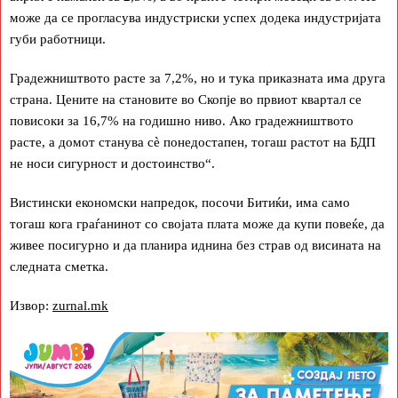
може да се прогласува индустриски успех додека индустријата
губи работници.
Градежништвото расте за 7,2%, но и тука приказната има друга
страна. Цените на становите во Скопје во првиот квартал се
повисоки за 16,7% на годишно ниво. Ако градежништвото
расте, а домот станува сè понедостапен, тогаш растот на БДП
не носи сигурност и достоинство“.
Вистински економски напредок, посочи Битиќи, има само
тогаш кога граѓанинот со својата плата може да купи повеќе, да
живее посигурно и да планира иднина без страв од висината на
следната сметка.
Извор:
zurnal.mk