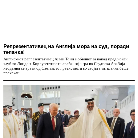
Репрезентативец на Англија мора на суд, поради
тепачка!
Англискиот репрезентативец Ајван Тони е обвинет за напад пред ноќен
клуб во Лондон. Корпулентниот напаѓач кој игра во Саудиска Арабија
неодамна се врати од Светското првенство, а во својата татковина беше
пречекан