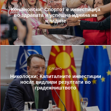
ПРЕТХОДНО
Коњановски: Спортот е инвестиција
во здравата и успешна иднина на
младите
СЛЕДНО
Николоски: Капиталните инвестиции
носат видливи резултати во
градежништвото