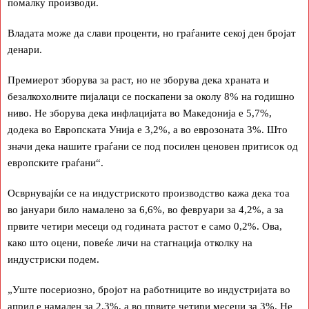
помалку производи.
Владата може да слави проценти, но граѓаните секој ден бројат
денари.
Премиерот зборува за раст, но не зборува дека храната и
безалкохолните пијалаци се поскапени за околу 8% на годишно
ниво. Не зборува дека инфлацијата во Македонија е 5,7%,
додека во Европската Унија е 3,2%, а во еврозоната 3%. Што
значи дека нашите граѓани се под посилен ценовен притисок од
европските граѓани“.
Осврнувајќи се на индустриското производство кажа дека тоа
во јануари било намалено за 6,6%, во февруари за 4,2%, а за
првите четири месеци од годината растот е само 0,2%. Ова,
како што оцени, повеќе личи на стагнација отколку на
индустриски подем.
„Уште посериозно, бројот на работниците во индустријата во
април е намален за 2,3%, а во првите четири месеци за 3%. Не