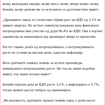
колку килограми овошје, колку месо, колку литри млеко, колку
бензин, колку денови им се исполнети со достоинствен живот.
„Државниот завод за статистика објави раст на БДП од 3,1% во
првиот квартал. Но истиот извештај покажува дека финалната
потрошувачка има учество од дури 86,4% во БДП. Ова е клучен
параметар на економијата кој премиерот вчера го премолчи.
Растот главно доаѓа од потрошувачката, а потрошувачката
расте во услови на високи цени, односно инфлација.
Кога граѓаните плаќаат повеќе за истите производи,
номиналната потрошувачка расте. Но тоа не значи подобар
живот, тоа значи поскап живот“.
Битиќи појасни дека ко БДП расте 3,1%, а инфлацијата е 5,7%,
тогаш цените растат побрзо од економијата.
„Во реалноста, граѓаните трошат повеќе пари, а дома носат