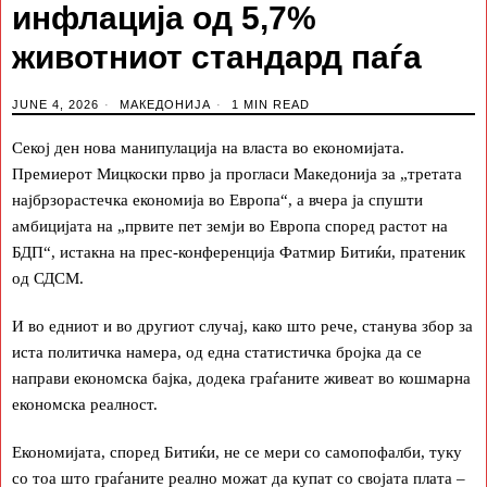
инфлација од 5,7%
животниот стандард паѓа
JUNE 4, 2026
МАКЕДОНИЈА
1 MIN READ
Секој ден нова манипулација на власта во економијата.
Премиерот Мицкоски прво ја прогласи Македонија за „третата
најбрзорастечка економија во Европа“, а вчера ја спушти
амбицијата на „првите пет земји во Европа според растот на
БДП“, истакна на прес-конференција Фатмир Битиќи, пратеник
од СДСМ.
И во едниот и во другиот случај, како што рече, станува збор за
иста политичка намера, од една статистичка бројка да се
направи економска бајка, додека граѓаните живеат во кошмарна
економска реалност.
Економијата, според Битиќи, не се мери со самопофалби, туку
со тоа што граѓаните реално можат да купат со својата плата –