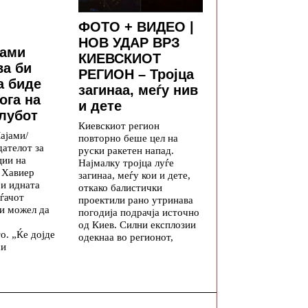
ФОТО + ВИДЕО |
НОВ УДАР ВРЗ
јами
КИЕВСКИОТ
ва би
РЕГИОН – Тројца
а биде
загинаа, меѓу нив
ога на
и дете
лубот
Киевскиот регион
ајами/
повторно беше цел на
ателот за
руски ракетен напад.
ции на
Најмалку тројца луѓе
 Хавиер
загинаа, меѓу кои и дете,
ри идната
откако балистички
ѓачот
проектили рано утринава
и можел да
погодија подрачја источно
од Киев. Силни експлозии
о. „Ќе дојде
одекнаа во регионот,
си