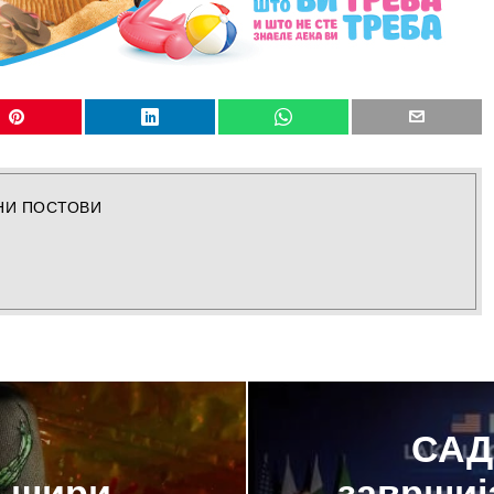
НИ ПОСТОВИ
САД 
е шири
завршиј