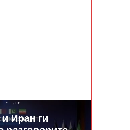
СЛЕДНО
и Иран ги
а разговорите