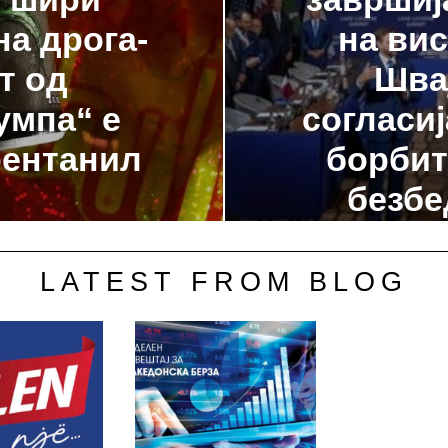
на дрога-
на вис
т од
Швај
умпа“ е
согласиј
фентанил
борбит
безбе
LATEST FROM BLOG