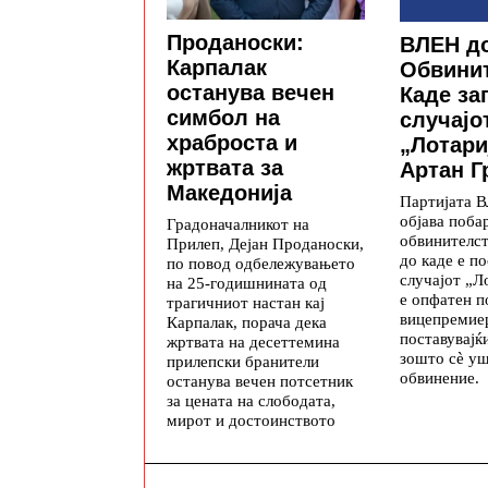
Проданоски:
ВЛЕН д
Карпалак
Обвинит
останува вечен
Каде за
симбол на
случајо
храброста и
„Лотари
жртвата за
Артан Г
Македонија
Партијата 
објава поба
Градоначалникот на
обвинителс
Прилеп, Дејан Проданоски,
до каде е по
по повод одбележувањето
случајот „Ло
на 25-годишнината од
е опфатен 
трагичниот настан кај
вицепремие
Карпалак, порача дека
поставувајќ
жртвата на десеттемина
зошто сè уш
прилепски бранители
обвинение.
останува вечен потсетник
за цената на слободата,
мирот и достоинството