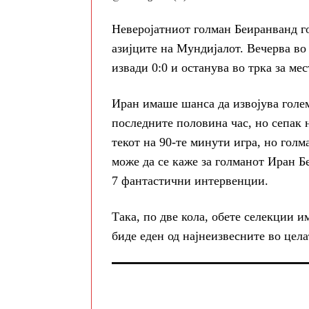
Неверојатниот голман Беиранванд го
азијците на Мундијалот. Вечерва во 
извади 0:0 и останува во трка за мес
Иран имаше шанса да извојува голем
последните половина час, но сепак 
текот на 90-те минути игра, но голм
може да се каже за голманот Иран Б
7 фантастични интервенции.
Така, по две кола, обете селекции им
биде еден од најнеизвесните во цела