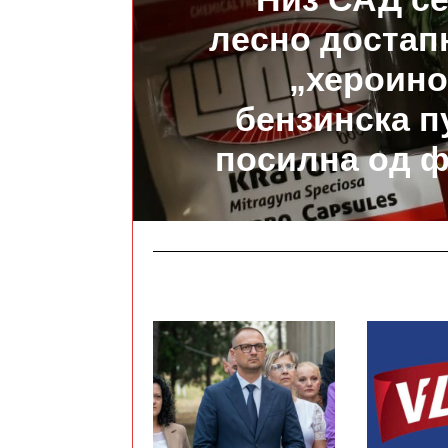
лесно достап
„хероино
бензинска п
посилна од 