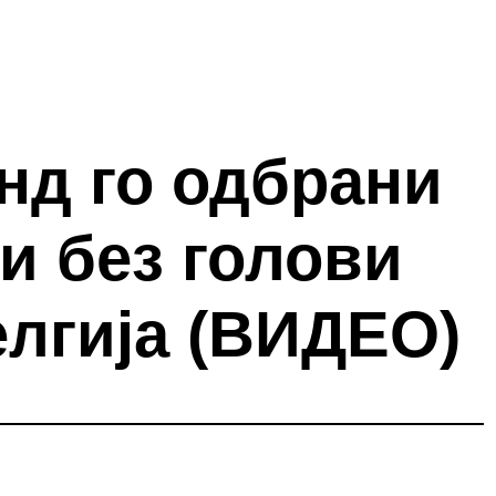
нд го одбрани
и без голови
елгија (ВИДЕО)