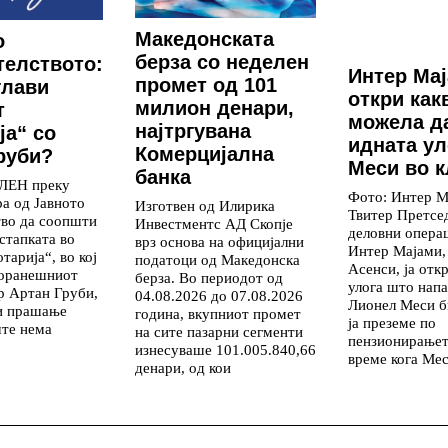
Македонската
о
берза со неделен
елството:
Интер Ма
промет од 101
глави
откри как
милион денари,
т
можела д
најтргувана
ја“ со
идната ул
Комерцијална
руби?
Меси во к
банка
ВЛЕН преку
Фото: Интер М
ра од Јавното
Изготвен од Илирика
Твитер Претсед
тво да соопшти
Инвестментс АД Скопје
деловни опера
стапката во
врз основа на официјални
Интер Мајами,
тарија“, во кој
податоци од Македонска
Асенси, ја отк
поранешниот
берза. Во периодот од
улога што напа
р Артан Груби,
04.08.2026 до 07.08.2026
Лионел Меси б
и прашање
година, вкупниот промет
ја преземе по
те нема
на сите пазарни сегменти
пензионирањет
изнесуваше 101.005.840,66
време кога Ме
денари, од кои