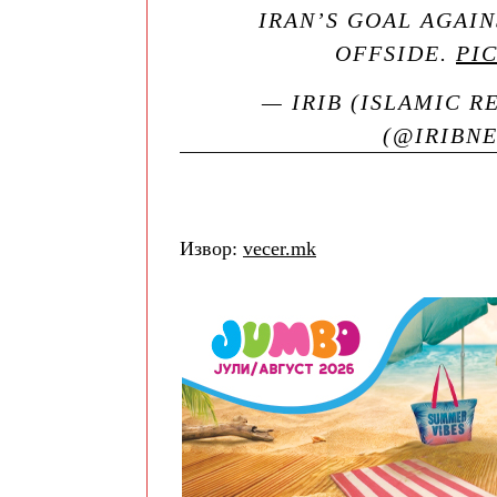
IRAN’S GOAL AGAI
OFFSIDE.
PI
— IRIB (ISLAMIC 
(@IRIBN
Извор:
vecer.mk