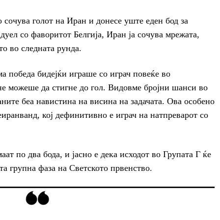
 сочува голот на Иран и донесе уште еден бод за
дуел со фаворитот Белгија, Иран ја сочува мрежата,
то во следната рунда.
а победа бидејќи играше со играч повеќе во
не можеше да стигне до гол. Видовме бројни шанси во
аните беа навистина на висина на задачата. Ова особено
еиранванд, кој дефинитивно е играч на натпреварот со
аат по два бода, и јасно е дека исходот во Групата Г ќе
та групна фаза на Светското првенство.