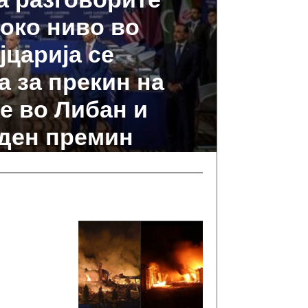
око ниво во
царија се
а за прекин на
е во Либан и
ден премин