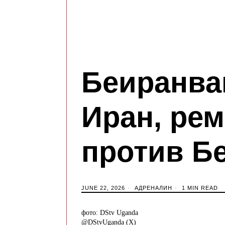
Беиранва
Иран, рем
против Б
JUNE 22, 2026
АДРЕНАЛИН
1 MIN READ
фото: DStv Uganda
@DStvUganda (X)