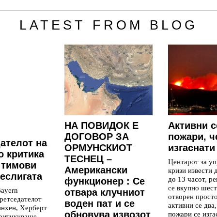
LATEST FROM BLOG
НА ПОВИДОК Е
Aктивни с
ДОГОВОР ЗА
пожари, ч
ателот на
ОРМУНСКИОТ
изгаснати
о критика
ТЕСНЕЦ –
Центарот за уп
 тимови
Американски
кризи извести 
еслигата
до 13 часот, р
функционер : Се
се вкупно шест
ayern
отвара клучниот
отворен просто
ретседателот
воден пат и се
активни се два,
инхен, Херберт
обновува извозот
пожари се изга
критикуваше