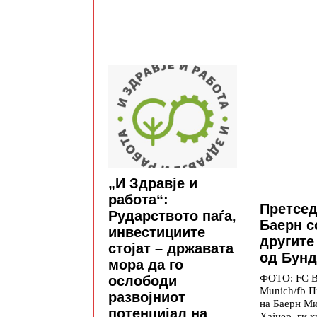
„И Здравје и
работа“:
Претсед
Рударството паѓа,
Баерн с
инвестициите
другите
стојат – државата
од Бунд
мора да го
ФОТО: FC B
ослободи
Munich/fb П
развојниот
на Баерн М
потенцијал на
Хајнер, ги 