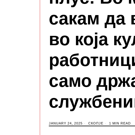
сакам да 
во која к
работници
само држ
службени
JANUARY 24, 2025
СКОПЈЕ
1 MIN READ