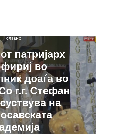
СЛЕДНО
от патријарх
фириј во
ник доаѓа во
Со г.г. Стефан
исуствува на
осавската
адемија