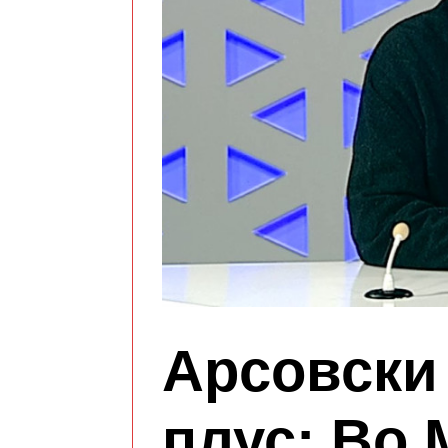
Арсовски
плус: Во 