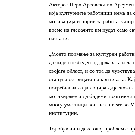
Актерот Перо Арсовски во Аргумент 
која културните работници нема да
мотивација и порив за работа. Споре
време на гледачите им нудат само е
настапи.
„Моето поимање за културен работни
да биде обезбеден од државата и да 
својата област, и со тоа да чувствув
отапува острицата на критиката. Кај
потребна за да ја лоцира дијагнозат
мотивираме и да бидеме поактивни и
многу уметници кои не живеат во Ма
институции.
Тој објасни и дека овој проблем е п