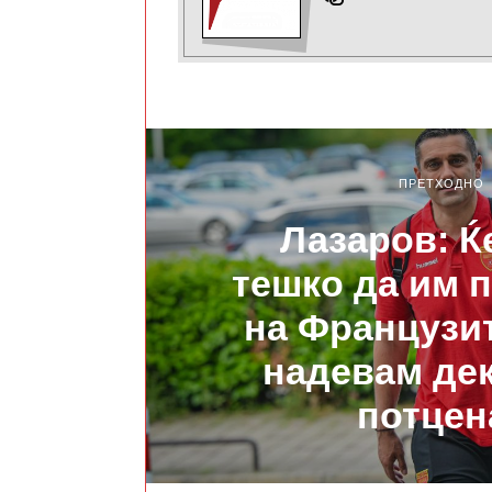
ПРЕТХОДНО
Лазаров: Ќ
тешко да им 
на Французит
надевам дек
потцен