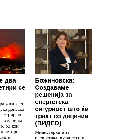
е два
Божиновска:
етири се
Создаваме
решенија за
енергетска
равување со
сигурност што ќе
дека денеска
егистрирани
траат со децении
 пожари на
(ВИДЕО)
р, од кои
 а четири
Министерката за
снати.
енергетика, рударство и