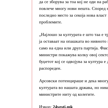
да се зборува за тоа кој не оди на р
повлече многу нови нешта. Според н
последно место за секоја нова власт
проблемите.
„Најлошо за културата е што таа е 
ја оставаат на опашката во нивното
само на една или друга партија. Фа
министри покажува колку овој секто
буџетот кој се одвојува за култура 
распореден.
Арсовски потенцираше и дека многу 
културата во нашата држава, но ни
министрите ниту од колегите.
Извор:
24vesti.mk