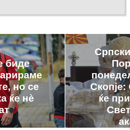
Српски
е биде
Пор
парираме
понедел
е, но се
Скопје: 
а ќе нè
ќе пр
ат
Свет
ак