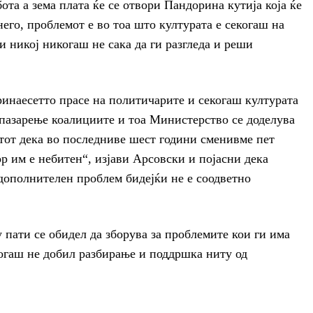
абота а зема плата ќе се отвори Пандорина кутија која ќе
его, проблемот е во тоа што културата е секогаш на
 и никој никогаш не сака да ги разгледа и реши
тринаесетто прасе на политичарите и секогаш културата
 пазарење коалициите и тоа Министерство се доделува
ктот дека во последниве шест години сменивме пет
р им е небитен“, изјави Арсовски и појасни дека
е дополнителен проблем бидејќи не е соодветно
пати се обидел да зборува за проблемите кои ги има
когаш не добил разбирање и поддршка ниту од