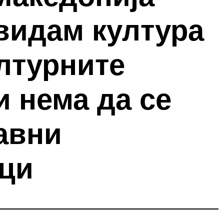
видам култура
ултурните
 нема да се
авни
ци