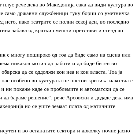
плус рече дека во Македонија сака да види култура во
 се само државни службеници туку борци со уметничка
д него, иако театрите се полни секој ден, во последно
втина забава од кратки смешни претстави и стенд ап
к е многу пошироко од тоа да биде само на сцена или
нема никаков мотив да работи и да биде битен во
а обврска да се оддолжи кон неа и кон власта. Тоа ја
 нас особено во културата не постои критика иако таа е
а и ни покаже каде се проблемите и автоматски да се
 да бараме решение“, рече Арсовски и додаде дека има
кедонија но се уште земаат плата од матичните
рисутен и во останатите сектори и доколку почне јасно