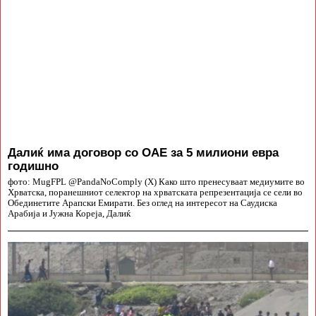
Далиќ има договор со ОАЕ за 5 милиони евра
годишно
фото: MugFPL @PandaNoComply (X) Како што пренесуваат медиумите во
Хрватска, поранешниот селектор на хрватската репрезентација се сели во
Обединетите Арапски Емирати. Без оглед на интересот на Саудиска
Арабија и Јужна Кореја, Далиќ