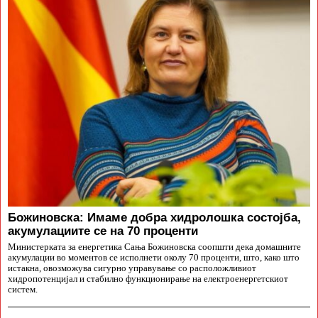
Божиновска: Имаме добра хидролошка состојба,
акумулациите се на 70 проценти
Министерката за енергетика Сања Божиновска соопшти дека домашните
акумулации во моментов се исполнети околу 70 проценти, што, како што
истакна, овозможува сигурно управување со расположливиот
хидропотенцијал и стабилно функционирање на електроенергетскиот
систем.