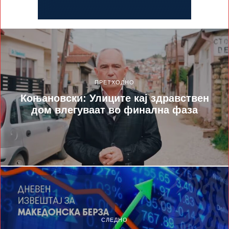
ПРЕТХОДНО
Коњановски: Улиците кај здравствен
дом влегуваат во финална фаза
СЛЕДНО