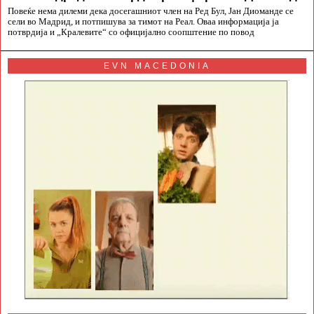
Повеќе нема дилеми дека досегашниот член на Ред Бул, Јан Диоманде се
сели во Мадрид, и потпишува за тимот на Реал. Оваа информација ја
потврдија и „Кралевите“ со официјално соопштение по повод
EVN MACEDONIA