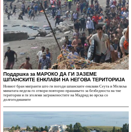
Поддршка за МАРОКО ДА ГИ ЗАЗЕМЕ
ШПАНСКИТЕ ЕНКЛАВИ НА НЕГОВА ТЕРИТОРИЈА
Новиот бран мигранти што ги погоди шпанските енклави Сеута и Мелиља
минатата недела го отвори повторно прашањето за безбедноста на тие
територии и ги зголеми загриженостите на Мадрид во врска со
долгогодишните