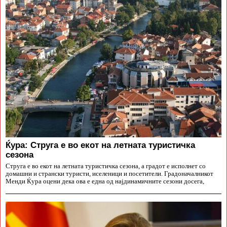
Ќура: Струга е во екот на летната туристичка
сезона
Струга е во екот на летната туристичка сезона, а градот е исполнет со
домашни и странски туристи, иселеници и посетители. Градоначалникот
Менди Ќура оцени дека ова е една од најдинамичните сезони досега,