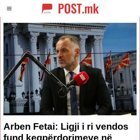
Arben Fetai: Ligji i ri vendos
fund keqpërdorimeve në