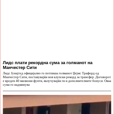
Лидс плати рекордна сума за голманот на
Манчестер Сити
Лидс Јунајтед официјално го потпиша голманот Џејмс Трафорд од
Манчестер Сити, поставувајќи нов клупски рекорд за трансфер. Договорот
е вреден 40 милиони фунти, вклучувајќи ги и дополнителните бонуси. Оваа
сума го надминува