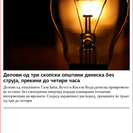
Делови од три скопски општини денеска без
струја, прекини до четири часа
Делови од општините Гази Баба, Бутел и Кисела Вода денеска привремено
ќе останат без електрична енергија поради планирани технички
интервенции на мрежата. Според најавениот распоред, прекините ќе траат
од три до четири