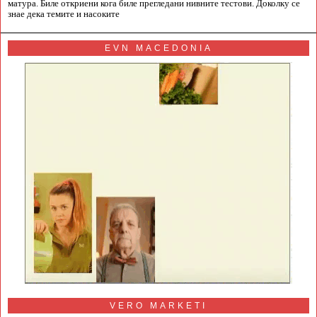
матура. Биле откриени кога биле прегледани нивните тестови. Доколку се
знае дека темите и насоките
EVN MACEDONIA
VERO MARKETI