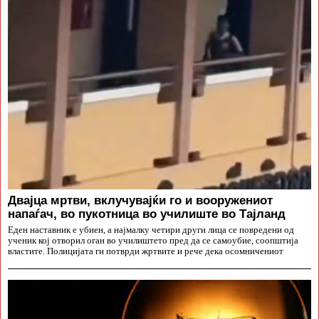
Двајца мртви, вклучувајќи го и вооружениот
напаѓач, во пукотница во училиште во Тајланд
Еден наставник е убиен, а најмалку четири други лица се повредени од
ученик кој отворил оган во училиштето пред да се самоубие, соопштија
властите. Полицијата ги потврди жртвите и рече дека осомничениот