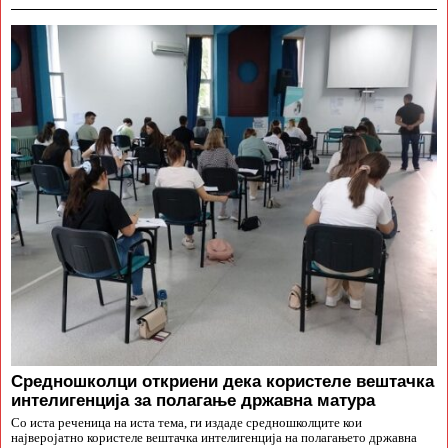
Средношколци откриени дека користеле вештачка
интелигенција за полагање државна матура
Со иста реченица на иста тема, ги издаде средношколците кои
најверојатно користеле вештачка интелигенција на полагањето државна