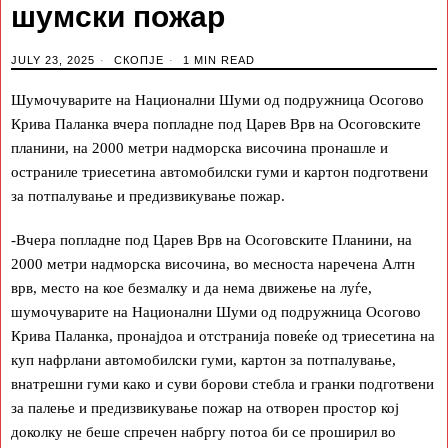
шумски пожар
JULY 23, 2025
СКОПЈЕ
1 MIN READ
Шумочуварите на Национални Шуми од подружница Осогово
Крива Паланка вчера попладне под Царев Врв на Осоговските
планини, на 2000 метри надморска височина пронашле и
остраниле триесетина автомобилски гуми и картон подготвени
за потпалување и предизвикување пожар.
-Вчера попладне под Царев Врв на Осоговските Планини, на
2000 метри надморска височина, во месноста наречена Алтн
врв, место на кое безмалку и да нема движење на луѓе,
шумочуварите на Национални Шуми од подружница Осогово
Крива Паланка, пронајдоа и отстранија повеќе од триесетина на
куп нафрлани автомобилски гуми, картон за потпалување,
внатрешни гуми како и суви борови стебла и гранки подготвени
за палење и предизвикување пожар на отворен простор кој
доколку не беше спречен набргу потоа би се проширил во