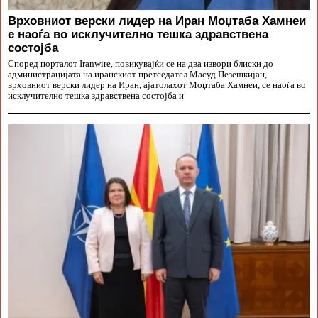
Врховниот верски лидер на Иран Моџтаба Хамнеи
е наоѓа во исклучително тешка здравствена
состојба
Според порталот Iranwire, повикувајќи се на два извори блиски до
администрацијата на иранскиот претседател Масуд Пезешкијан,
врховниот верски лидер на Иран, ајатолахот Моџтаба Хамнеи, се наоѓа во
исклучително тешка здравствена состојба и