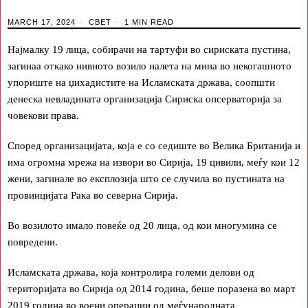
MARCH 17, 2024
СВЕТ
1 MIN READ
Најмалку 19 лица, собирачи на тартуфи во сириската пустина,
загинаа откако нивното возило налета на мина во некогашното
упориште на џихадистите на Исламската држава, соопшти
денеска невладината организација Сириска опсерваторија за
човекови права.
Според организацијата, која е со седиште во Велика Британија и
има огромна мрежа на извори во Сирија, 19 цивили, меѓу кои 12
жени, загинале во експлозија што се случила во пустината на
провинцијата Рака во северна Сирија.
Во возилото имало повеќе од 20 лица, од кои многумина се
повредени.
Исламската држава, која контролира големи делови од
територијата во Сирија од 2014 година, беше поразена во март
2019 година во воени операции од меѓународната