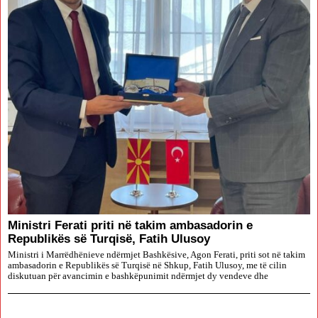
Ministri Ferati priti në takim ambasadorin e
Republikës së Turqisë, Fatih Ulusoy
Ministri i Marrëdhënieve ndërmjet Bashkësive, Agon Ferati, priti sot në takim
ambasadorin e Republikës së Turqisë në Shkup, Fatih Ulusoy, me të cilin
diskutuan për avancimin e bashkëpunimit ndërmjet dy vendeve dhe