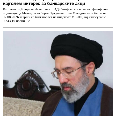
најголем интерес за банкарските акци
Изготвен од Илирика Инвестментс АД Скопје врз основа на официјални
податоци од Македонска берза. Тргувањето на Македонската берза на
07.08.2026 заврши со благ пораст на индексот МБИ10, кој изнесуваше
9.243,19 поени. Во