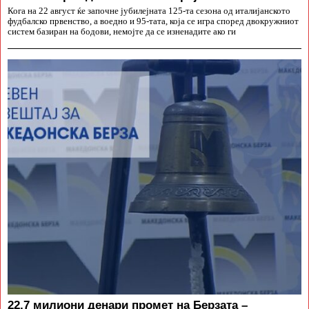
Кога на 22 август ќе започне јубилејната 125-та сезона од италијанското
фудбалско првенство, а воедно и 95-тата, која се игра според двокружниот
систем базиран на бодови, немојте да се изненадите ако ги
22,7 милиони денари промет на Берзата –