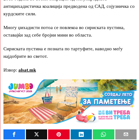
антиџихадистичка коалиција предводена од САД, сојузничка со
курдските сили.
Многу џихадисти потоа се повлекоа во сириската пустина,
оставајќи зад себе бројни мини во областа.
Сириската пустина е позната по тартуфите, наводно меѓу
најдобрите во светот.
Извор:
alsat.mk