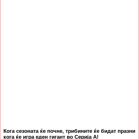
Кога сезоната ќе почне, трибините ќе бидат празни
кога ќе игра еден гигант во Серија А!