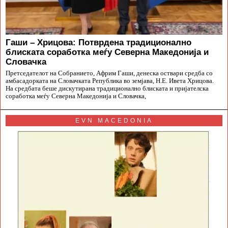
Гаши – Хрицова: Потврдена традиционално
блиската соработка меѓу Северна Македонија и
Словачка
Претседателот на Собранието, Африм Гаши, денеска оствари средба со
амбасадорката на Словачката Република во земјава, Н.Е. Ивета Хрицова.
На средбата беше дискутирана традиционално блиската и пријателска
соработка меѓу Северна Македонија и Словачка,
EVN MACEDONIA