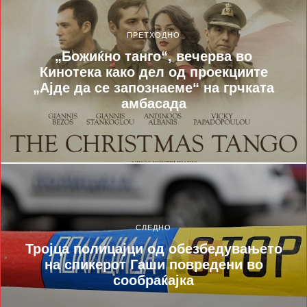
ПРЕТХОДНО
„Божиќно танго“, вечерва во
Кинотека како дел од проекциите
„Ајде да се запознаеме“ на грчката
амбасада
СЛЕДНО
Тројца полицајци од обезбедувањето
на спикерот Гаши повредени во
сообраќајка