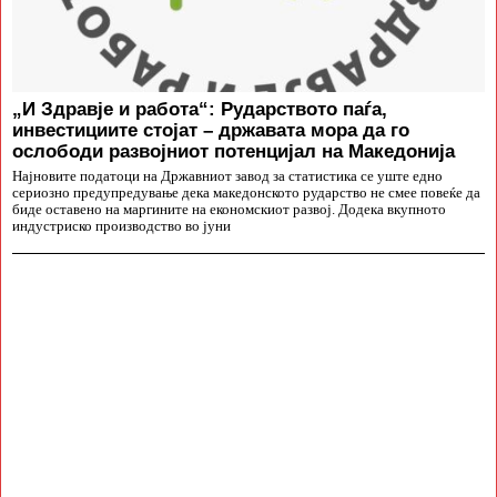
„И Здравје и работа“: Рударството паѓа,
инвестициите стојат – државата мора да го
ослободи развојниот потенцијал на Македонија
Најновите податоци на Државниот завод за статистика се уште едно
сериозно предупредување дека македонското рударство не смее повеќе да
биде оставено на маргините на економскиот развој. Додека вкупното
индустриско производство во јуни