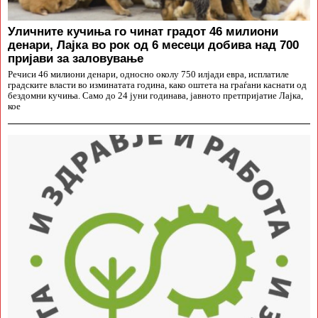
Уличните кучиња го чинат градот 46 милиони
денари, Лајка во рок од 6 месеци добива над 700
пријави за заловување
Речиси 46 милиони денари, односно околу 750 илјади евра, исплатиле
градските власти во изминатата година, како оштета на граѓани каснати од
бездомни кучиња. Само до 24 јуни годинава, јавното претпријатие Лајка,
кое