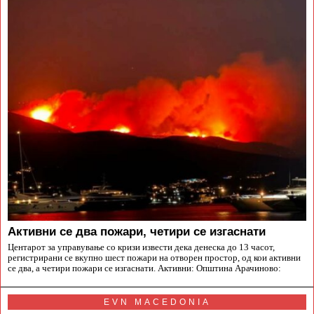
Aктивни се два пожари, четири се изгаснати
Центарот за управување со кризи извести дека денеска до 13 часот,
регистрирани се вкупно шест пожари на отворен простор, од кои активни
се два, а четири пожари се изгаснати. Активни: Општина Арачиново:
EVN MACEDONIA