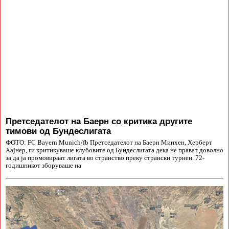
Претседателот на Баерн со критика другите
тимови од Бундеслигата
ФОТО: FC Bayern Munich/fb Претседателот на Баерн Минхен, Херберт
Хајнер, ги критикуваше клубовите од Бундеслигата дека не прават доволно
за да ја промовираат лигата во странство преку странски турнеи. 72-
годишникот зборуваше на