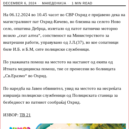
DECEMBER 6, 2024
МАКЕДОНИЈА
1 MIN READ
На 06.12.2024 во 10.45 часот во СВР Охрид е пријавено дека на
магистралниот пат Охрид-Кичево, во близина на селото Ново
село, општина Дебрца, излетало од патот патничко моторно
возило „сеат алтеа“, сопственост на Министерството за
внатрешни работи, управувано од Ј.Л.(37), во кое сопатници
биле И.Б. и Б.М, сите полициски службеници.
По укажаната помош на местото на настанот од екипа од
Итната медицинска помош, тие се пренесени во болницата
„Св.Еразмо“ во Охрид.
По наредба на Јавен обвинител, увид на местото на несреќата
извршија полициски службеници од Полициската станица за
безбедност во патниот сообраќај Охрид.
ИЗВОР:
ТВ 21