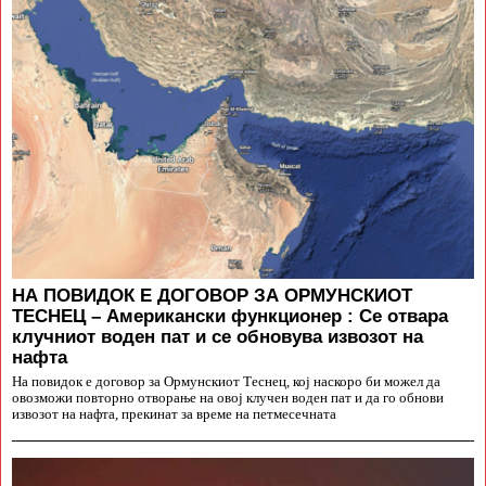
НА ПОВИДОК Е ДОГОВОР ЗА ОРМУНСКИОТ
ТЕСНЕЦ – Американски функционер : Се отвара
клучниот воден пат и се обновува извозот на
нафта
На повидок е договор за Ормунскиот Теснец, кој наскоро би можел да
овозможи повторно отворање на овој клучен воден пат и да го обнови
извозот на нафта, прекинат за време на петмесечната