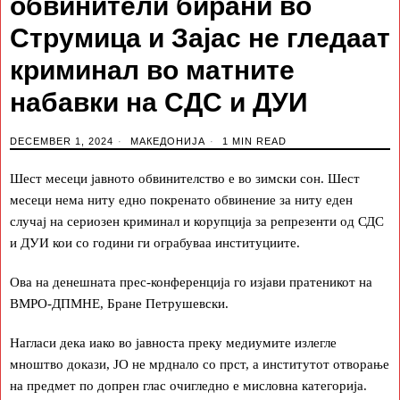
обвинители бирани во
Струмица и Зајас не гледаат
криминал во матните
набавки на СДС и ДУИ
DECEMBER 1, 2024
МАКЕДОНИЈА
1 MIN READ
Шест месеци јавното обвинителство е во зимски сон. Шест
месеци нема ниту едно покренато обвинение за ниту еден
случај на сериозен криминал и корупција за репрезенти од СДС
и ДУИ кои со години ги ограбуваа институциите.
Ова на денешната прес-конференција го изјави пратеникот на
ВМРО-ДПМНЕ, Бране Петрушевски.
Нагласи дека иако во јавноста преку медиумите излегле
мноштво докази, ЈО не мрднало со прст, а институтот отворање
на предмет по допрен глас очигледно е мисловна категорија.