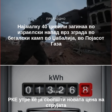
ПРЕТХОДНО
Најмалку 40 цивили загинаа во
израелски напад врз зграда во
бегалски камп во Џабалија, во Појасот
Газа
СЛЕДНО
РКЕ утре ќе ја соопшти новата цена на
струјата