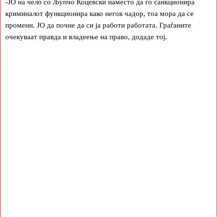
-ЈО на чело со Љупчо Коцевски наместо да го санкционира
криминалот функционира како негов чадор, тоа мора да се
промени. ЈО да почне да си ја работи работата. Граѓаните
очекуваат правда и владеење на право, додаде тој.