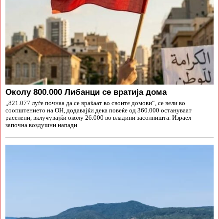
Околу 800.000 Либанци се вратија дома
„821.077 луѓе почнаа да се враќаат во своите домови“, се вели во
соопштението на ОН, додавајќи дека повеќе од 360.000 остануваат
раселени, вклучувајќи околу 26.000 во владини засолништа. Израел
започна воздушни напади