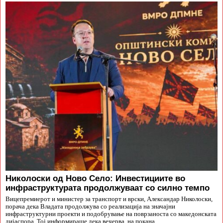
Николоски од Ново Село: Инвестициите во
инфраструктурата продолжуваат со силно темпо
Вицепремиерот и министер за транспорт и врски, Александар Николоски,
порача дека Владата продолжува со реализација на значајни
инфраструктурни проекти и подобрување на поврзаноста со македонската
дијаспора. Тој информираше дека вечерва, на покана