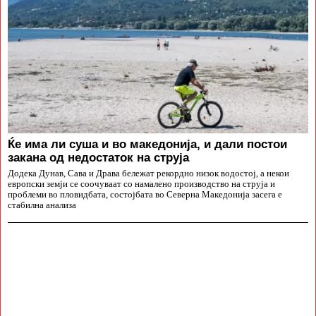
Ќе има ли суша и во македонија, и дали постои
закана од недостаток на струја
Додека Дунав, Сава и Драва бележат рекордно низок водостој, а некои
европски земји се соочуваат со намалено производство на струја и
проблеми во пловидбата, состојбата во Северна Македонија засега е
стабилна анализа