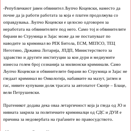
-Републичкиот јавен обвинител Љупчо Коцевски, наместо да
почне да ја работи работата за која е платен продолжува со
оправдувања. Љупчо Коцевски е целосно одговорен за
неработата на обвинителите под него. Само тој и обвинителите
бирани во Струмица и Зајас може да не постапуваат по
наводите за криминал во РЕК Битола, ЕСМ, МЕПСО, ТЕЦ
Неготино, Државна Лотарија, ЈПДП, Министерството за
здравство и другите институции за кои дури и медиумите
изнесоа голем број сознанија за милионски криминали. Само
Љупчо Коцевски и обвинителите бирани во Струмица и Зајас не
гледаат криминал во Онкологија, набавките на мазут, јаглен и
гас, нивите купувани долж трасата за автопатот Скопје – Блаце,
вели Петрушевски.
Пратеникот додава дека оваа летаргичност која ја гледа од ЈО и
нивната закрила за политичките криминалци од СДС и ДУИ е
причина за недовербата на граѓаните во правосудството.