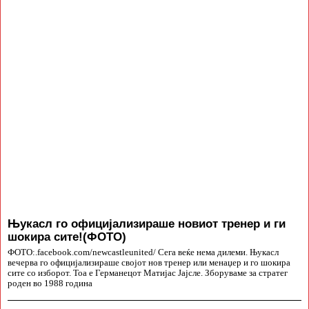
Њукасл го официјализираше новиот тренер и ги
шокира сите!(ФОТО)
ФОТО:.facebook.com/newcastleunited/ Сега веќе нема дилеми. Њукасл
вечерва го официјализираше својот нов тренер или менаџер и го шокира
сите со изборот. Тоа е Германецот Матијас Јајсле. Зборуваме за стратег
роден во 1988 година