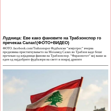
Лудница: Еве како фановите на Трабзонспор го
пречекаа Салах!(ФОТО+ВИДЕО)
ФОТО:.facebook.com/Trabzonspor Фудбалски “земјотрес“ вчерва
предизвика пристигнувањето на Мохамед Салах во Трабзон каде беше
пречекан од илјадници фанови на Трабзонспор. “Фараонотот“ кој важи за
еден од најдобрите фудбалери на светт и покрај дригите