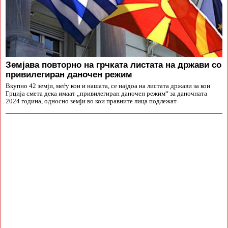
Земјава повторно на грчката листата на држави со
привилегиран даночен режим
Вкупно 42 земји, меѓу кои и нашата, се најдоа на листата држави за кои
Грција смета дека имаат „привилегиран даночен режим“ за даночната
2024 година, односно земји во кои правните лица подлежат