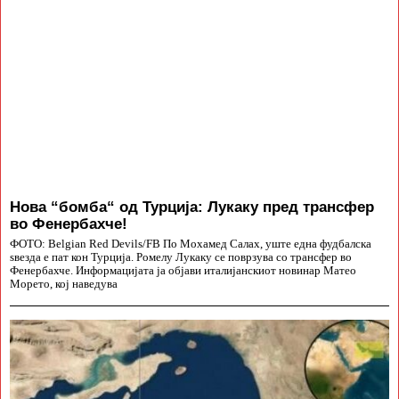
Нова “бомба“ од Турција: Лукаку пред трансфер
во Фенербахче!
ФОТО: Belgian Red Devils/FB По Мохамед Салах, уште една фудбалска
ѕвезда е пат кон Турција. Ромелу Лукаку се поврзува со трансфер во
Фенербахче. Информацијата ја објави италијанскиот новинар Матео
Морето, кој наведува