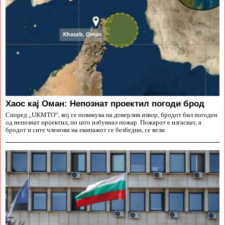
Хаос кај Оман: Непознат проектил погоди брод
Според „UKMTO“, кој се повикува на доверлив извор, бродот бил погоден
од непознат проектил, по што избувнал пожар. Пожарот е изгаснат, а
бродот и сите членови на екипажот се безбедни, се вели