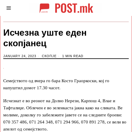
Исчезна уште еден
скопјанец
JANUARY 24, 2023
СКОПЈЕ
1 MIN READ
Семејството од вчера го бара Косто Граоркоски, кој го
напуштил домот 17.30 часот.
Исчезнат е во реонот на Долно Нерези, Карпош 4, Влае и
Тафталиџе. Облечен е во зеленкаста јакна како на сликата. Ве
молиме, доколку го забележите јавете се на следните броеви:
070 357 486, 071 264 348, 071 294 966, 070 891 278, се вели во
апелот од семејството.