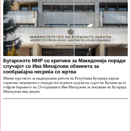
Бугарското МНР со критики за Македонија поради
случајот со Ива Михајлова обвинета за
сообраќајна несреќа со жртва
Министерството за надворешни работи на Република Бугарија изрази
сериозна загриженост поради последната одлука на судот во Кочани да го
отфрли барањето на 23-годишната Ива Михајлова за лекување во Бугарија.
Михајлова има двојно