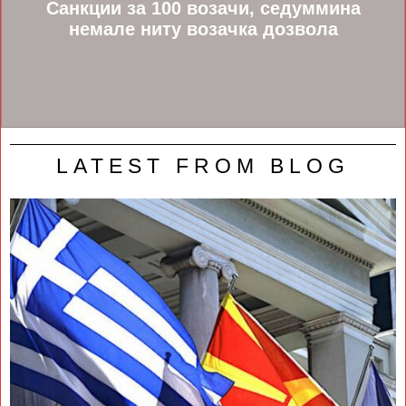
Санкции за 100 возачи, седуммина
немале ниту возачка дозвола
LATEST FROM BLOG