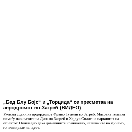
„Бед Блу Бојс“ и „Торцида“ се пресметаа на
аеродромот во Загреб (ВИДЕО)
Ужасни сцени на ардордомот Фрањо Туџман во Загреб. Масовна тепачка
помеѓу навивачите на Динамо Загреб и Хајдук Сплит на паркингот на
објектот. Очигледно дека домаќините номинално, навивачите на Динамо,
го планирале нападот,