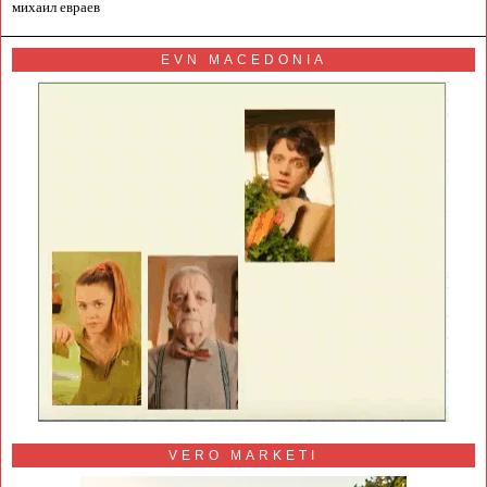
михаил евраев
EVN MACEDONIA
VERO MARKETI