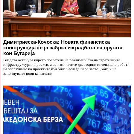
Димитриеска-Кочоска: Новата финансиска
конструкција ќе ја забрза изградбата на пругата
кон Бугарија
Владата останува цврсто посветена на реализацијата на стратешките
инфраструктурни проекти, а во изминатите две години интензивно работи
на забрзување на проектите кои биле наследени со застој, како и на
започнување нови капитални