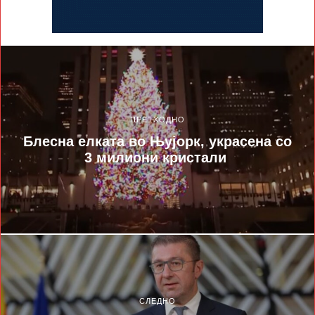
ПРЕТХОДНО
Блесна елката во Њујорк, украсена со
3 милиони кристали
СЛЕДНО