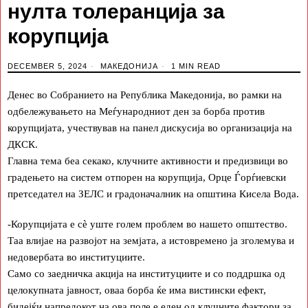
нулта толеранција за
корупција
DECEMBER 5, 2024
МАКЕДОНИЈА
1 MIN READ
Денес во Собранието на Република Македонија, во рамки на
одбележувањето на Меѓународниот ден за борба против
корупцијата, учествував на панел дискусија во организација на
ДКСК.
Главна тема беа секако, клучните активности и предизвици во
градењето на систем отпорен на корупција, Орце Ѓорѓиевски
претседател на ЗЕЛС и градоначалник на oпштина Кисела Вода.
-Корупцијата е сѐ уште голем проблем во нашето општество.
Таа влијае на развојот на земјата, а истовремено ја зголемува и
недовербата во институциите.
Само со заедничка акција на институциите и со поддршка од
целокупната јавност, оваа борба ќе има вистински ефект,
бидејќи напредокот на ова поле е еден од клучните фактори за