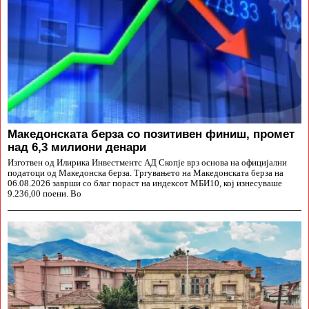
Македонската берза со позитивен финиш, промет
над 6,3 милиони денари
Изготвен од Илирика Инвестментс АД Скопје врз основа на официјални
податоци од Македонска берза. Тргувањето на Македонската берза на
06.08.2026 заврши со благ пораст на индексот МБИ10, кој изнесуваше
9.236,00 поени. Во