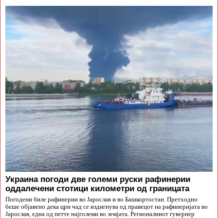
Украина погоди две големи руски рафинерии
оддалечени стотици километри од границата
Погодени биле рафинерии во Јарослав и во Башкортостан. Претходно
беше објавено дека црн чад се издигнува од правецот на рафинеријата во
Јарослав, една од петте најголеми во земјата. Регионалниот гувернер