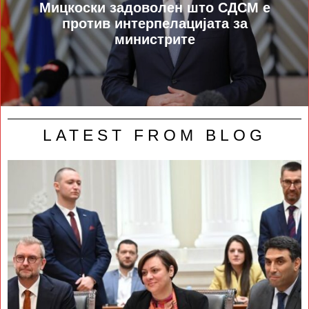
Мицкоски задоволен што СДСМ е
против интерпелацијата за
министрите
LATEST FROM BLOG