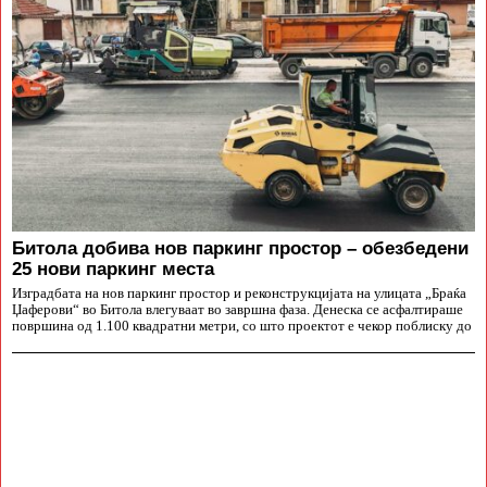
Битола добива нов паркинг простор – обезбедени
25 нови паркинг места
Изградбата на нов паркинг простор и реконструкцијата на улицата „Браќа
Џаферови“ во Битола влегуваат во завршна фаза. Денеска се асфалтираше
површина од 1.100 квадратни метри, со што проектот е чекор поблиску до