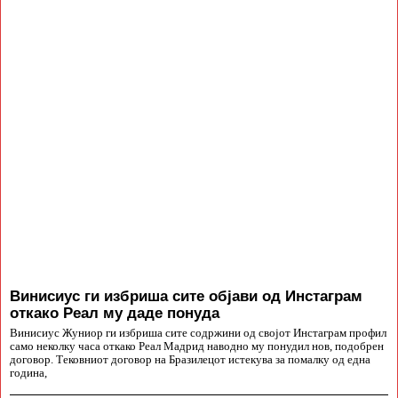
Винисиус ги избриша сите објави од Инстаграм
откако Реал му даде понуда
Винисиус Жуниор ги избриша сите содржини од својот Инстаграм профил
само неколку часа откако Реал Мадрид наводно му понудил нов, подобрен
договор. Тековниот договор на Бразилецот истекува за помалку од една
година,